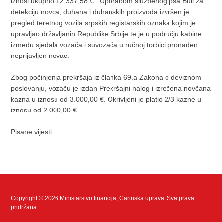
iznosi ukupno 12.337,58 €. Uporabom službenog psa Buli za
detekciju novca, duhana i duhanskih proizvoda izvršen je
pregled teretnog vozila srpskih registarskih oznaka kojim je
upravljao državljanin Republike Srbije te je u području kabine
između sjedala vozača i suvozača u ručnoj torbici pronađen
neprijavljen novac.
Zbog počinjenja prekršaja iz članka 69.a Zakona o deviznom
poslovanju, vozaču je izdan Prekršajni nalog i izrečena novčana
kazna u iznosu od 3.000,00 €. Okrivljeni je platio 2/3 kazne u
iznosu od 2.000,00 €.
Pisane vijesti
Copyright © 2026 Ministarstvo financija, Carinska uprava. Sva prava
pridržana