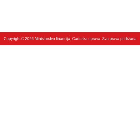
Copyright © 2026 Ministarstvo financija, Carinska uprava. Sva prava pridržana