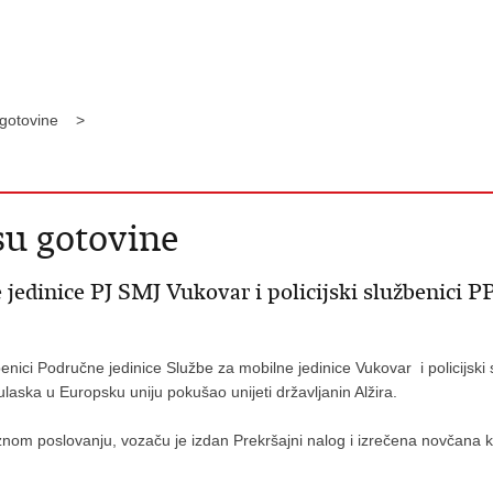
 gotovine >
u gotovine
 jedinice PJ SMJ Vukovar i policijski službenici PP
enici Područne jedinice Službe za mobilne jedinice Vukovar i policijski s
ulaska u Europsku uniju pokušao unijeti državljanin Alžira.
nom poslovanju, vozaču je izdan Prekršajni nalog i izrečena novčana kaz