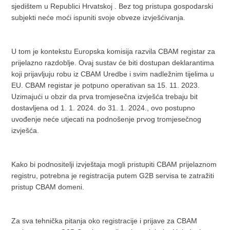
sjedištem u Republici Hrvatskoj . Bez tog pristupa gospodarski
subjekti neće moći ispuniti svoje obveze izvješćivanja.
U tom je kontekstu Europska komisija razvila CBAM registar za
prijelazno razdoblje. Ovaj sustav će biti dostupan deklarantima
koji prijavljuju robu iz CBAM Uredbe i svim nadležnim tijelima u
EU. CBAM registar je potpuno operativan sa 15. 11. 2023.
Uzimajući u obzir da prva tromjesečna izvješća trebaju bit
dostavljena od 1. 1. 2024. do 31. 1. 2024., ovo postupno
uvođenje neće utjecati na podnošenje prvog tromjesečnog
izvješća.
Kako bi podnositelji izvještaja mogli pristupiti CBAM prijelaznom
registru, potrebna je registracija putem G2B servisa te zatražiti
pristup CBAM domeni.
Za sva tehnička pitanja oko registracije i prijave za CBAM