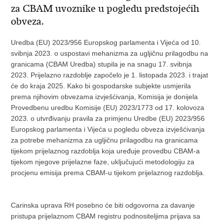
za CBAM uvoznike u pogledu predstojećih
obveza.
Uredba (EU) 2023/956 Europskog parlamenta i Vijeća od 10.
svibnja 2023. o uspostavi mehanizma za ugljičnu prilagodbu na
granicama (CBAM Uredba) stupila je na snagu 17. svibnja
2023. Prijelazno razdoblje započelo je 1. listopada 2023. i trajat
će do kraja 2025. Kako bi gospodarske subjekte usmjerila
prema njihovim obvezama izvješćivanja, Komisija je donijela
Provedbenu uredbu Komisije (EU) 2023/1773 оd 17. kolovoza
2023. o utvrđivanju pravila za primjenu Uredbe (EU) 2023/956
Europskog parlamenta i Vijeća u pogledu obveza izvješćivanja
za potrebe mehanizma za ugljičnu prilagodbu na granicama
tijekom prijelaznog razdoblja koja uređuje provedbu CBAM-a
tijekom njegove prijelazne faze, uključujući metodologiju za
procjenu emisija prema CBAM-u tijekom prijelaznog razdoblja.
Carinska uprava RH posebno će biti odgovorna za davanje
pristupa prijelaznom CBAM registru podnositeljima prijava sa