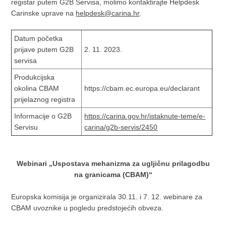
registar putem G2B Servisa, molimo kontaktirajte Helpdesk
Carinske uprave na
helpdesk@carina.hr
.
Datum početka
prijave putem G2B
2. 11. 2023.
servisa
Produkcijska
okolina CBAM
https://cbam.ec.europa.eu/declarant
prijelaznog registra
Informacije o G2B
https://carina.gov.hr/istaknute-teme/e-
Servisu
carina/g2b-servis/2450
Webinari „Uspostava mehanizma za ugljičnu prilagodbu
na granicama (CBAM)“
Europska komisija je organizirala 30.11. i 7. 12. webinare za
CBAM uvoznike u pogledu predstojećih obveza.