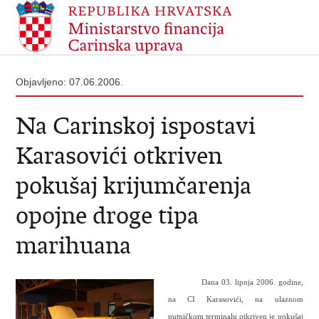
Objavljeno: 07.06.2006.
Na Carinskoj ispostavi
Karasovići otkriven
pokušaj krijumčarenja
opojne droge tipa
marihuana
Dana 03. lipnja 2006. godine,
na CI Karasovići, na ulaznom
putničkom terminalu otkriven je pokušaj