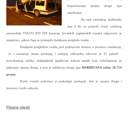
krijumčarenja opojne droge tipa
marihuana.
Na upit carinskog službenika
ima li što za prijaviti vozač osobnog
automobila VOLVO 850 TDI karavan, hrvatskih registarskih oznaka odgovorio je
negativno, nakon čega se pristupilo detaljnom pregledu vozila.
Detaljnim pregledom vozila, pod poklopcem motora, u prostoru ventilacije,
te s unutarnje strane prednjeg i zadnjeg odbojnika otkriven je 31 paketić
pravokutnog oblika, oblijepljenih ljepljivom trakom smeđe boje uobičajenom za
pakiranje opojne droge, a koji je sadržavao drogu tipa
MARIHUANA težine 10.754
grama.
Protiv vozača pokrenut je prekršajni postupak, dok je opojna droga i
motorno vozilo oduzeto.
Pisane vijesti