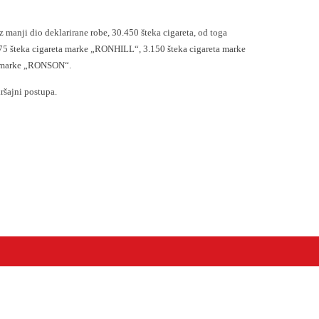
nji dio deklarirane robe, 30.450 šteka cigareta, od toga
75 šteka cigareta marke „RONHILL“, 3.150 šteka cigareta marke
 marke „RONSON“.
šajni postupa.