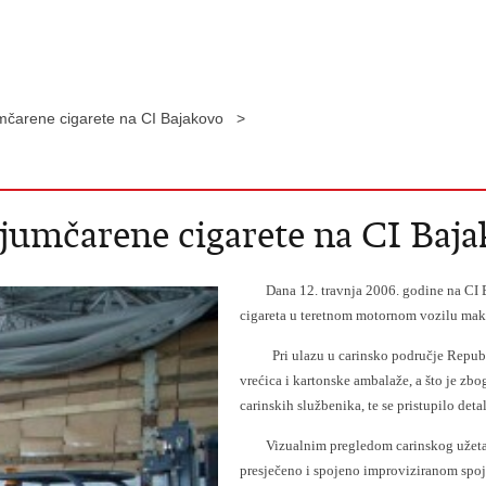
umčarene cigarete na CI Bajakovo >
ijumčarene cigarete na CI Baj
Dana 12. travnja 2006. godine na CI Baj
cigareta u teretnom motornom vozilu make
Pri ulazu u carinsko područje Republik
vrećica i kartonske ambalaže, a što je z
carinskih službenika, te se pristupilo det
Vizualnim pregledom carinskog užeta u 
presječeno i spojeno improviziranom spoj