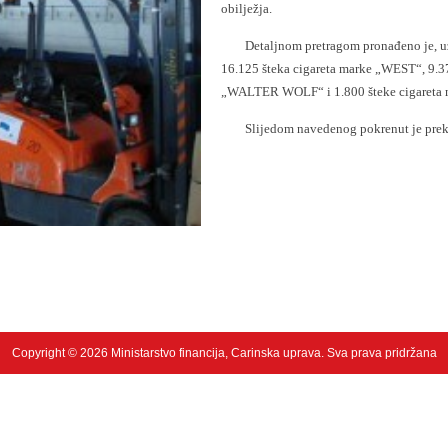
obilježja.
Detaljnom pretragom pronađeno je, uz ma
16.125 šteka cigareta marke „WEST“, 9.3
„WALTER WOLF“ i 1.800 šteke cigareta
Slijedom navedenog pokrenut je prekr
Copyright © 2026 Ministarstvo financija, Carinska uprava. Sva prava pridržana