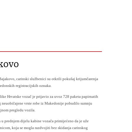
akovo
akovo, carinski službenici su otkrili pokušaj krijumčarenja
donskih registracijskih oznaka.
e Hrvatske vozač je prijavio za uvoz 728 paketa papirnatih
bog neuobičajene vrste robe iz Makedonije pobudilo sumnju
aljnom pregledu vozila.
prednjem dijelu kabine vozača primijećeno da je uže
nicom, koja se mogla razdvojiti bez skidanja carinskog