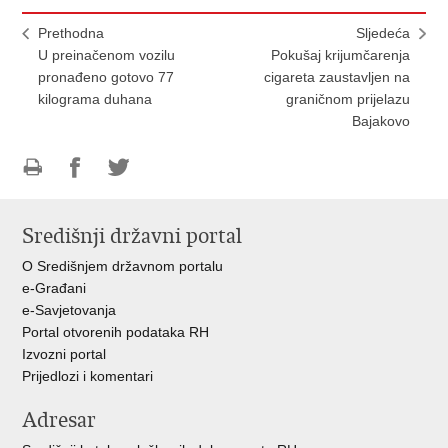
Prethodna
Sljedeća
U preinačenom vozilu
Pokušaj krijumčarenja
pronađeno gotovo 77
cigareta zaustavljen na
kilograma duhana
graničnom prijelazu
Bajakovo
Ispiši
Podijeli
Podijeli
stranicu
na
na
Središnji državni portal
Facebooku
Twitteru
O Središnjem državnom portalu
e-Građani
e-Savjetovanja
Portal otvorenih podataka RH
Izvozni portal
Prijedlozi i komentari
Adresar