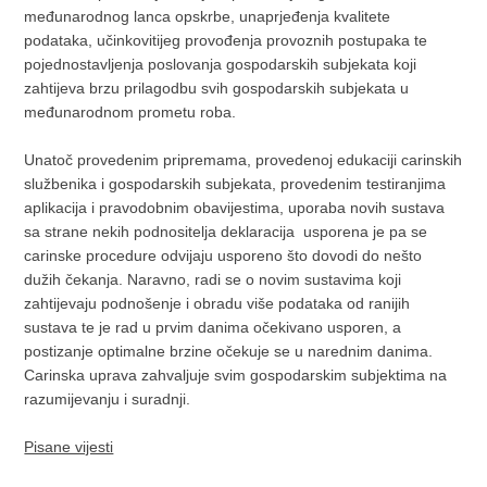
međunarodnog lanca opskrbe, unaprjeđenja kvalitete
podataka, učinkovitijeg provođenja provoznih postupaka te
pojednostavljenja poslovanja gospodarskih subjekata koji
zahtijeva brzu prilagodbu svih gospodarskih subjekata u
međunarodnom prometu roba.
Unatoč provedenim pripremama, provedenoj edukaciji carinskih
službenika i gospodarskih subjekata, provedenim testiranjima
aplikacija i pravodobnim obavijestima, uporaba novih sustava
sa strane nekih podnositelja deklaracija usporena je pa se
carinske procedure odvijaju usporeno što dovodi do nešto
dužih čekanja. Naravno, radi se o novim sustavima koji
zahtijevaju podnošenje i obradu više podataka od ranijih
sustava te je rad u prvim danima očekivano usporen, a
postizanje optimalne brzine očekuje se u narednim danima.
Carinska uprava zahvaljuje svim gospodarskim subjektima na
razumijevanju i suradnji.
Pisane vijesti