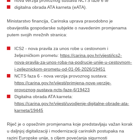
nova verzija provoznog sustava NCTS faze 6 te
digitalna obrada ATA karneta (eATA).
Ministarstvo financija, Carinska uprava pravodobno je
obavijestila gospodarske subjekte o navedenim promjenama
putem svojih mrežnih stranica:
ICS2 - nova pravila za unos robe u cestovnom i
željezničkom prometu:
https://carina.gov.hr/vijesti/ics2-
nova-pravila-za-unos-roba-na-podrucje-unije-u-cestovnom-
i-zeljeznickom-prometu-od-01-06-2026/19451
NCTS faza 6 - nova verzija provoznog sustava:
https://carina.gov.hr/vijesti/primjena-nove-verzije-
provoznog-sustava-ncts-faze-6/19423
Digitalna obrada ATA karneta:
https://carina.gov.hr/vijesti/uvodjenje-digitalne-obrade-ata-
karneta/19445
Riječ je o opsežnim promjenama koje predstavljaju važan korak
u daljnjoj digitalizaciji i modernizaciji carinskih postupaka na
razini Europske unije, s ciljem povećanja sigurnosti