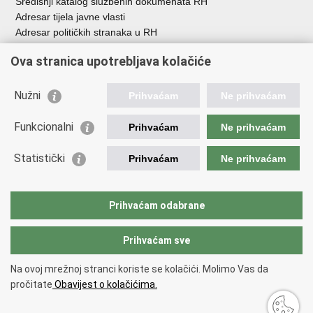
Središnji katalog službenih dokumenata RH
Adresar tijela javne vlasti
Adresar političkih stranaka u RH
Popis dužnosnika u RH
Ova stranica upotrebljava kolačiće
Besplatni telefoni javne uprave
Pozivi za žurnu pomoć
Nužni
Prihvaćam
Ne prihvaćam
Važne poveznice
Funkcionalni
Prihvaćam
Ne prihvaćam
Vlada Republike Hrvatske
Ministarstvo financija
Statistički
Prihvaćam
Ne prihvaćam
Europska komisija
Svjetska carinska organizacija
Taxation and Customs Union
Prihvaćam odabrane
Porezna uprava
Prihvaćam sve
Povratak na vrh
Na ovoj mrežnoj stranci koriste se kolačići. Molimo Vas da
Copyright © 2026 Ministarstvo financija, Carinska uprava.
Uvjeti
pročitate
Obavijest o kolačićima.
korištenja
.