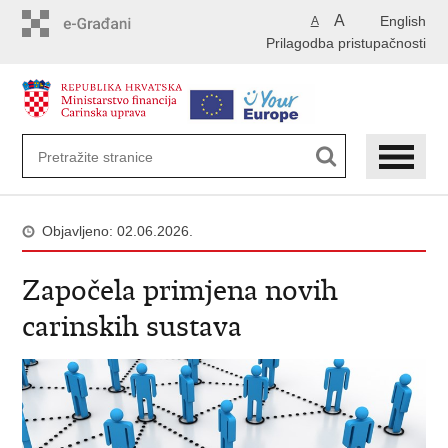
Preskoči
A
English
A
na
Prilagodba pristupačnosti
glavni
sadržaj
Objavljeno: 02.06.2026.
Započela primjena novih
carinskih sustava