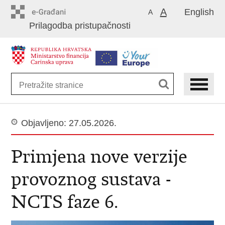
Preskoči
A
English
A
na
Prilagodba pristupačnosti
glavni
sadržaj
Objavljeno: 27.05.2026.
Primjena nove verzije
provoznog sustava -
NCTS faze 6.