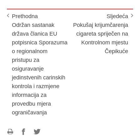
Prethodna
Sljedeća
Održan sastanak
Pokušaj krijumčarenja
država članica EU
cigareta spriječen na
potpisnica Sporazuma
Kontrolnom mjestu
o regionalnom
Čepikuće
pristupu za
osiguravanje
jedinstvenih carinskih
kontrola i razmjene
informacija za
provedbu mjera
ograničavanja
Ispiši
Podijeli
Podijeli