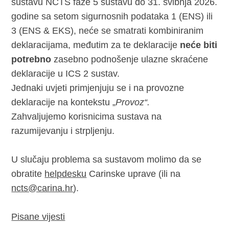
sustavu NCTS faze 5 sustavu do 31. svibnja 2026.
godine sa setom sigurnosnih podataka 1 (ENS) ili
3 (ENS & EKS), neće se smatrati kombiniranim
deklaracijama, međutim za te deklaracije
neće biti
potrebno
zasebno podnošenje ulazne skraćene
deklaracije u ICS 2 sustav.
Jednaki uvjeti primjenjuju se i na provozne
deklaracije na kontekstu „
Provoz“.
Zahvaljujemo korisnicima sustava na
razumijevanju i strpljenju.
U slučaju problema sa sustavom molimo da se
obratite
helpdesku
Carinske uprave (ili na
ncts@carina.hr
).
Pisane vijesti