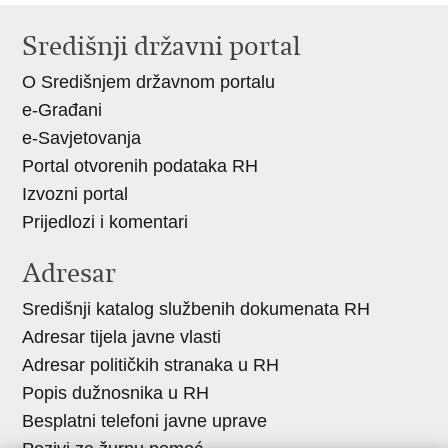
stranicu
na
na
Središnji državni portal
Facebooku
Twitteru
O Središnjem državnom portalu
e-Građani
e-Savjetovanja
Portal otvorenih podataka RH
Izvozni portal
Prijedlozi i komentari
Adresar
Središnji katalog službenih dokumenata RH
Adresar tijela javne vlasti
Adresar političkih stranaka u RH
Popis dužnosnika u RH
Besplatni telefoni javne uprave