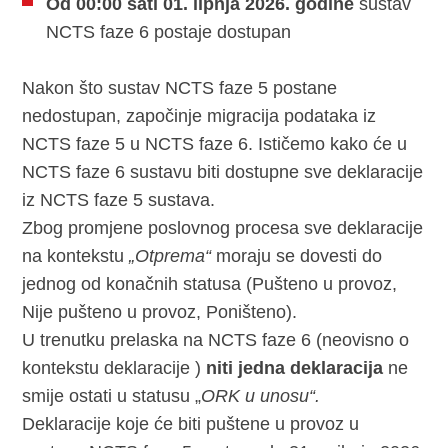
Od 00:00 sati 01. lipnja 2026. godine
sustav
NCTS faze 6 postaje dostupan
Nakon što sustav NCTS faze 5 postane
nedostupan, započinje migracija podataka iz
NCTS faze 5 u NCTS faze 6. Ističemo kako će u
NCTS faze 6 sustavu biti dostupne sve deklaracije
iz NCTS faze 5 sustava.
Zbog promjene poslovnog procesa sve deklaracije
na kontekstu
„Otprema“
moraju se dovesti do
jednog od konačnih statusa (Pušteno u provoz,
Nije pušteno u provoz, Poništeno).
U trenutku prelaska na NCTS faze 6 (neovisno o
kontekstu deklaracije )
niti jedna deklaracija
ne
smije ostati u statusu „
ORK u unosu“.
Deklaracije koje će biti puštene u provoz u