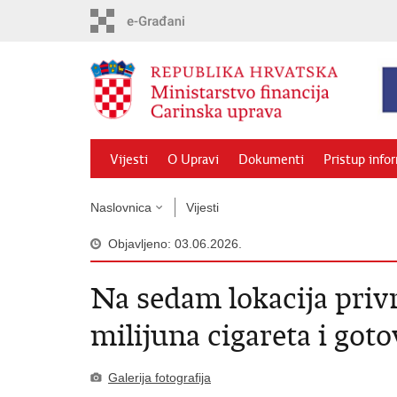
Preskoči
na
glavni
sadržaj
Vijesti
O Upravi
Dokumenti
Pristup info
Naslovnica
Vijesti
Objavljeno: 03.06.2026.
Na sedam lokacija priv
milijuna cigareta i got
Galerija fotografija