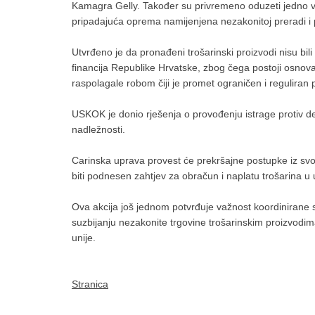
Kamagra Gelly. Također su privremeno oduzeti jedno vuč
pripadajuća oprema namijenjena nezakonitoj preradi 
Utvrđeno je da pronađeni trošarinski proizvodi nisu b
financija Republike Hrvatske, zbog čega postoji osn
raspolagale robom čiji je promet ograničen i reguliran
USKOK je donio rješenja o provođenju istrage protiv d
nadležnosti.
Carinska uprava provest će prekršajne postupke iz s
biti podnesen zahtjev za obračun i naplatu trošarina 
Ova akcija još jednom potvrđuje važnost koordinirane su
suzbijanju nezakonite trgovine trošarinskim proizvodima
unije.
Stranica