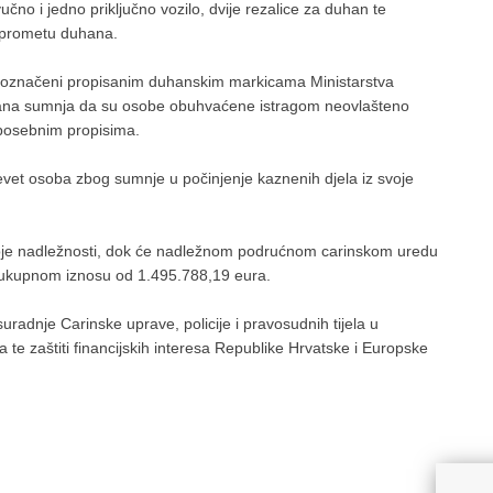
no i jedno priključno vozilo, dvije rezalice za duhan te
i prometu duhana.
ili označeni propisanim duhanskim markicama Ministarstva
ovana sumnja da su osobe obuhvaćene istragom neovlašteno
 posebnim propisima.
evet osoba zbog sumnje u počinjenje kaznenih djela iz svoje
voje nadležnosti, dok će nadležnom podrućnom carinskom uredu
u ukupnom iznosu od 1.495.788,19 eura.
radnje Carinske uprave, policije i pravosudnih tijela u
 te zaštiti financijskih interesa Republike Hrvatske i Europske