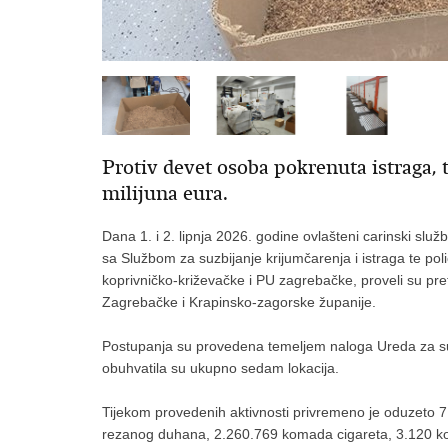
Protiv devet osoba pokrenuta istraga, 
milijuna eura.
Dana 1. i 2. lipnja 2026. godine ovlašteni carinski služ
sa Službom za suzbijanje krijumčarenja i istraga te poli
koprivničko-križevačke i PU zagrebačke, proveli su pr
Zagrebačke i Krapinsko-zagorske županije.
Postupanja su provedena temeljem naloga Ureda za suzb
obuhvatila su ukupno sedam lokacija.
Tijekom provedenih aktivnosti privremeno je oduzeto 7
rezanog duhana, 2.260.769 komada cigareta, 3.120 ko