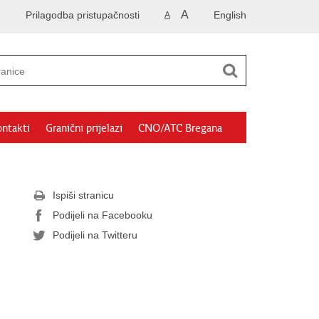
A
Prilagodba pristupačnosti
English
A
ntakti
Granični prijelazi
CNO/ATC Bregana
Ispiši stranicu
Podijeli na Facebooku
Podijeli na Twitteru