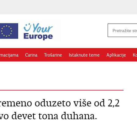
rmacijama
Carina
Trošarine
Istaknute teme
Aplikacije
Ko
remeno oduzeto više od 2,2
ovo devet tona duhana.