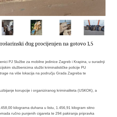
trošarinski dug procijenjen na gotovo 1,5
benici PJ Službe za mobilne jedinice Zagreb i Krapina, u suradnji
cijskim službenicima službi kriminalističke policije PU
etrage na više lokacija na području Grada Zagreba te
ijanje korupcije i organiziranog kriminaliteta (USKOK), a
.458,00 kilograma duhana u listu, 1.456,91 kilogram sitno
mada ručno punjenih cigareta te 294 pakiranja pripravka