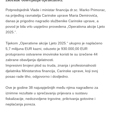
Potpredsjednik Vlade i ministar financija dr.sc. Marko Primorac,
na prijedlog ravnatelja Carinske uprave Maria Demirovića,
danas je prigodno nagradio službenike Carinske uprave, a
povod je bila vrlo uspješno provedena „Operativna akcije Ljeto
2025.“.
Tijekom „Operativne akcije Ljeto 2025.“ ukupno je naplaćeno
5,7 milijuna EUR kazni, oduzeto je 930.000,00 EUR
protupravno ostvarene imovinske koristi te su izrečene 44
zabrane obavljanja djelatnosti.
Impresivni brojevi plod su truda, znanja i profesionalnosti
djelatnika Ministarstva financija, Carinske uprave, koji svoj
posao rade tiho, odgovorno i dosljedno.
Ove je godine 38 najuspješnijih među njima nagrađeno za
iznimne rezultate u sprečavanju prijevara u sustavu
fiskalizacije, nedozvoljene trgovine, prikrivanja gotovine i
neplaćanja poreza.