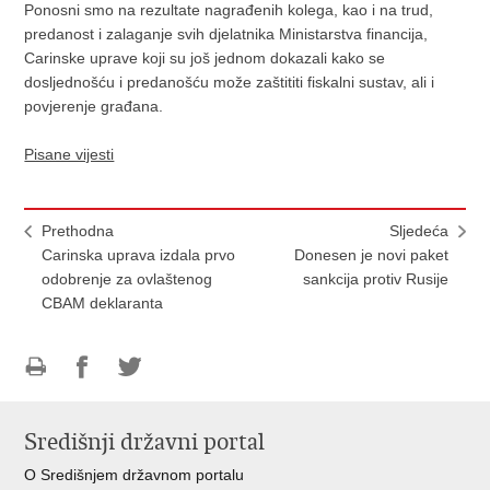
Ponosni smo na rezultate nagrađenih kolega, kao i na trud,
predanost i zalaganje svih djelatnika Ministarstva financija,
Carinske uprave koji su još jednom dokazali kako se
dosljednošću i predanošću može zaštititi fiskalni sustav, ali i
povjerenje građana.
Pisane vijesti
Prethodna
Sljedeća
Carinska uprava izdala prvo
Donesen je novi paket
odobrenje za ovlaštenog
sankcija protiv Rusije
CBAM deklaranta
Ispiši
Podijeli
Podijeli
stranicu
na
na
Središnji državni portal
Facebooku
Twitteru
O Središnjem državnom portalu