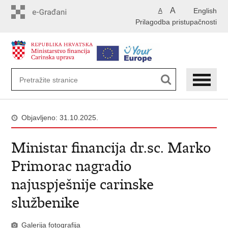
Preskoči
A
English
A
na
Prilagodba pristupačnosti
glavni
sadržaj
Objavljeno: 31.10.2025.
Ministar financija dr.sc. Marko
Primorac nagradio
najuspješnije carinske
službenike
Galerija fotografija