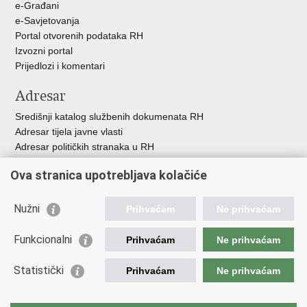
e-Građani
e-Savjetovanja
Portal otvorenih podataka RH
Izvozni portal
Prijedlozi i komentari
Adresar
Središnji katalog službenih dokumenata RH
Adresar tijela javne vlasti
Adresar političkih stranaka u RH
Popis dužnosnika u RH
Ova stranica upotrebljava kolačiće
Besplatni telefoni javne uprave
Pozivi za žurnu pomoć
Nužni
Prihvaćam
Ne prihvaćam
Važne poveznice
Funkcionalni
Prihvaćam
Ne prihvaćam
Vlada Republike Hrvatske
Ministarstvo financija
Statistički
Prihvaćam
Ne prihvaćam
Europska komisija
Svjetska carinska organizacija
Taxation and Customs Union