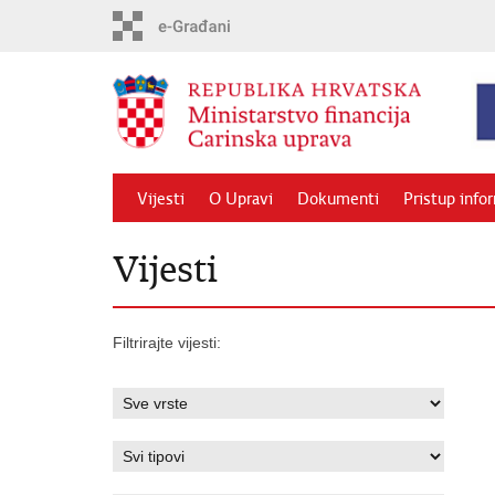
Preskoči
na
glavni
sadržaj
Vijesti
O Upravi
Dokumenti
Pristup info
Vijesti
Filtrirajte vijesti: