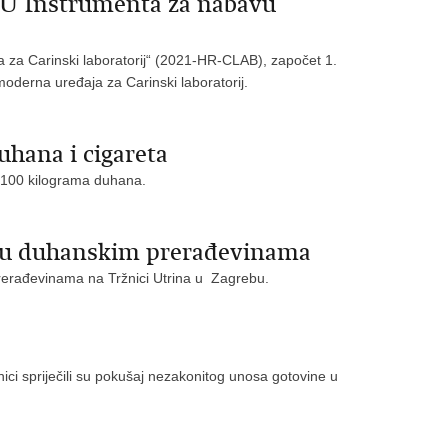
EU Instrumenta za nabavu
a za Carinski laboratorij“ (2021-HR-CLAB), započet 1.
oderna uređaja za Carinski laboratorij.
hana i cigareta
ko 100 kilograma duhana.
inu duhanskim prerađevinama
m prerađevinama na Tržnici Utrina u Zagrebu.
ici spriječili su pokušaj nezakonitog unosa gotovine u