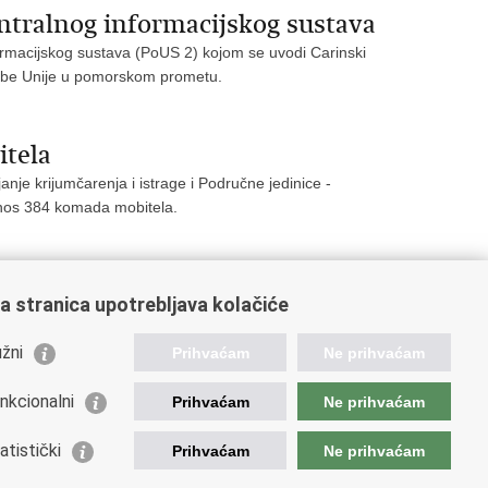
entralnog informacijskog sustava
rmacijskog sustava (PoUS 2) kojom se uvodi Carinski
robe Unije u pomorskom prometu.
itela
anje krijumčarenja i istrage i Područne jedinice -
iznos 384 komada mobitela.
a stranica upotrebljava kolačiće
4
25
26
27
Sljedeća »
»»
žni
Prihvaćam
Ne prihvaćam
nkcionalni
Prihvaćam
Ne prihvaćam
ažne poveznice
atistički
Prihvaćam
Ne prihvaćam
da Republike Hrvatske
istarstvo financija