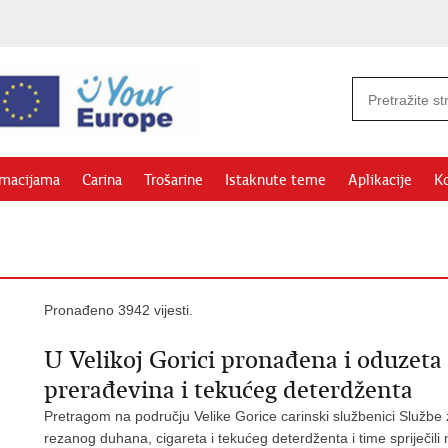
rmacijama
Carina
Trošarine
Istaknute teme
Aplikacije
Ko
Pronađeno 3942 vijesti.
U Velikoj Gorici pronađena i oduzeta
prerađevina i tekućeg deterdženta
Pretragom na području Velike Gorice carinski službenici Službe 
rezanog duhana, cigareta i tekućeg deterdženta i time spriječili