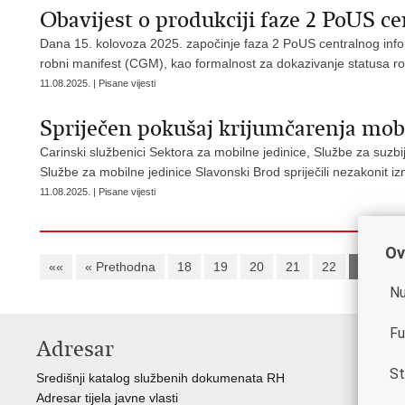
Obavijest o produkciji faze 2 PoUS c
Dana 15. kolovoza 2025. započinje faza 2 PoUS centralnog info
robni manifest (CGM), kao formalnost za dokazivanje statusa 
11.08.2025. | Pisane vijesti
Spriječen pokušaj krijumčarenja mob
Carinski službenici Sektora za mobilne jedinice, Službe za suzbij
Službe za mobilne jedinice Slavonski Brod spriječili nezakonit 
11.08.2025. | Pisane vijesti
Ov
««
« Prethodna
18
19
20
21
22
23
2
Nu
Fu
Adresar
V
St
Središnji katalog službenih dokumenata RH
Vla
Adresar tijela javne vlasti
Min