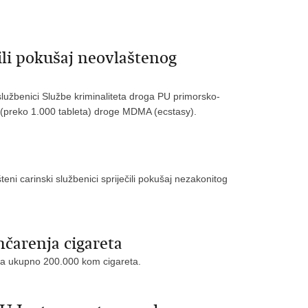
čili pokušaj neovlaštenog
i službenici Službe kriminaliteta droga PU primorsko-
 (preko 1.000 tableta) droge MDMA (ecstasy).
ni carinski službenici spriječili pokušaj nezakonitog
čarenja cigareta
enja ukupno 200.000 kom cigareta.