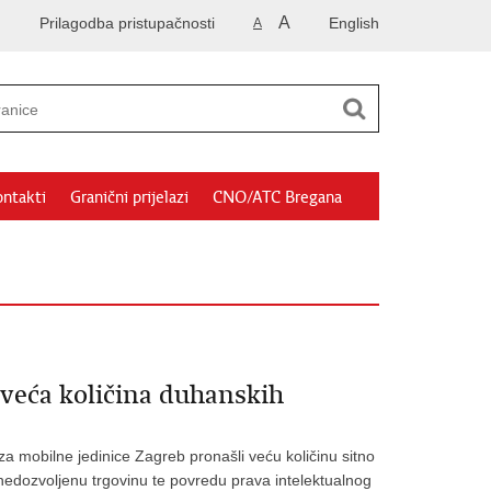
A
Prilagodba pristupačnosti
English
A
ntakti
Granični prijelazi
CNO/ATC Bregana
 veća količina duhanskih
za mobilne jedinice Zagreb pronašli veću količinu sitno
 nedozvoljenu trgovinu te povredu prava intelektualnog