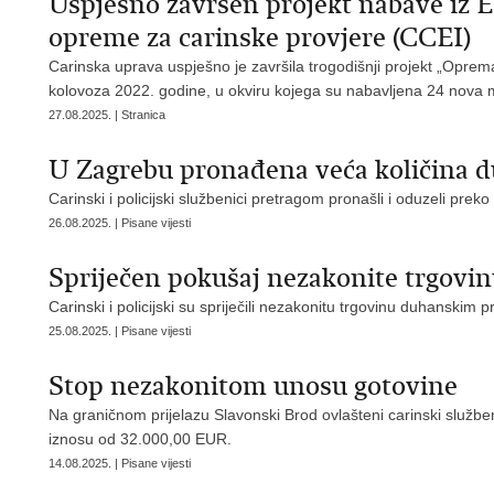
Uspješno završen projekt nabave iz 
opreme za carinske provjere (CCEI)
Carinska uprava uspješno je završila trogodišnji projekt „Oprem
kolovoza 2022. godine, u okviru kojega su nabavljena 24 nova m
27.08.2025. | Stranica
U Zagrebu pronađena veća količina du
Carinski i policijski službenici pretragom pronašli i oduzeli pre
26.08.2025. | Pisane vijesti
Spriječen pokušaj nezakonite trgov
Carinski i policijski su spriječili nezakonitu trgovinu duhanski
25.08.2025. | Pisane vijesti
Stop nezakonitom unosu gotovine
Na graničnom prijelazu Slavonski Brod ovlašteni carinski služben
iznosu od 32.000,00 EUR.
14.08.2025. | Pisane vijesti