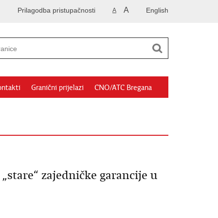
A
Prilagodba pristupačnosti
English
A
ntakti
Granični prijelazi
CNO/ATC Bregana
 „stare“ zajedničke garancije u