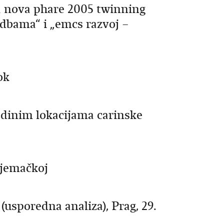
a nova phare 2005 twinning
godbama“ i „emcs razvoj –
ok
edinim lokacijama carinske
Njemačkoj
usporedna analiza), Prag, 29.