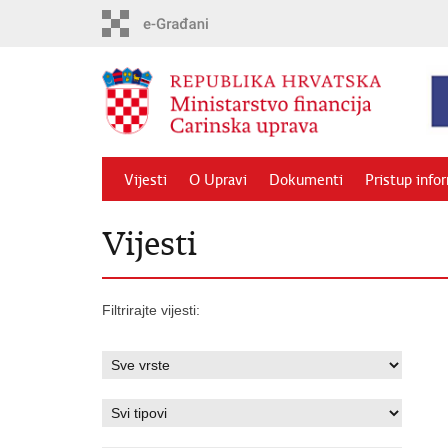
Preskoči
na
glavni
sadržaj
Vijesti
O Upravi
Dokumenti
Pristup info
Vijesti
Filtrirajte vijesti: