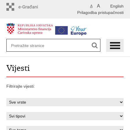
Preskoči
A
English
A
na
Prilagodba pristupačnosti
glavni
sadržaj
Vijesti
Filtrirajte vijesti: