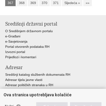
367
368
369
370
371
Sljedeća »
»»
Središnji državni portal
O Središnjem državnom portalu
e-Građani
e-Savjetovanja
Portal otvorenih podataka RH
Izvozni portal
Prijedlozi i komentari
Adresar
Središnji katalog službenih dokumenata RH
Adresar tijela javne vlasti
Adresar političkih stranaka u RH
Popis dužnosnika u RH
Ova stranica upotrebljava kolačiće
Besplatni telefoni javne uprave
Pozivi za žurnu pomoć