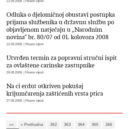
12.09.2008. | Pisane vijesti
Odluka o djelomičnoj obustavi postupka
prijama službenika u državnu službu po
objavljenom natječaju u „Narodnim
novina“ br. 80/07 od 01. kolovoza 2008
12.09.2008. | Pisane vijesti
Utvrđen termin za popravni stručni ispit
za ovlaštene carinske zastupnike
29.08.2008. | Pisane vijesti
Na ci erdut otkriven pokušaj
krijumčarenja zaštićenih vrsta ptica
27.08.2008. | Pisane vijesti
««
« Prethodna
362
363
364
365
366