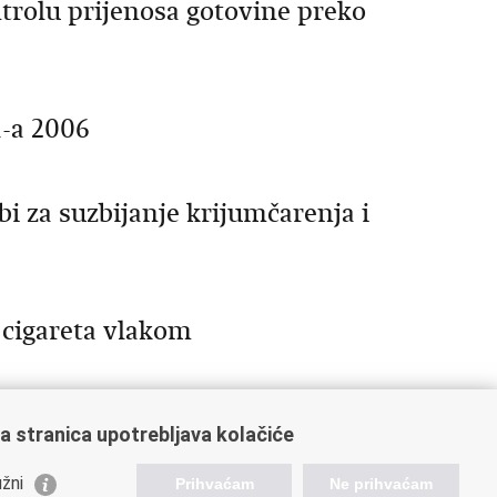
trolu prijenosa gotovine preko
a-a 2006
bi za suzbijanje krijumčarenja i
 cigareta vlakom
a stranica upotrebljava kolačiće
66
367
368
369
370
Sljedeća »
»»
žni
Prihvaćam
Ne prihvaćam