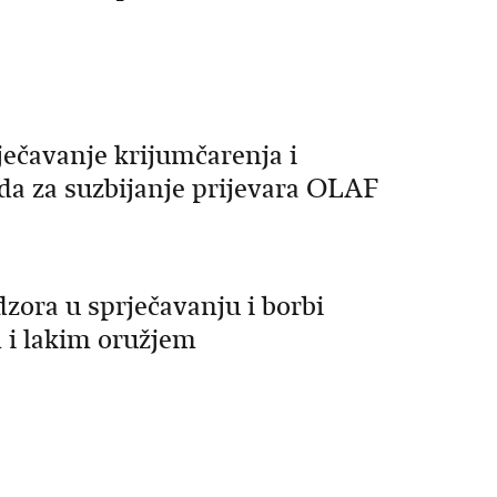
ječavanje krijumčarenja i
da za suzbijanje prijevara OLAF
zora u sprječavanju i borbi
 i lakim oružjem