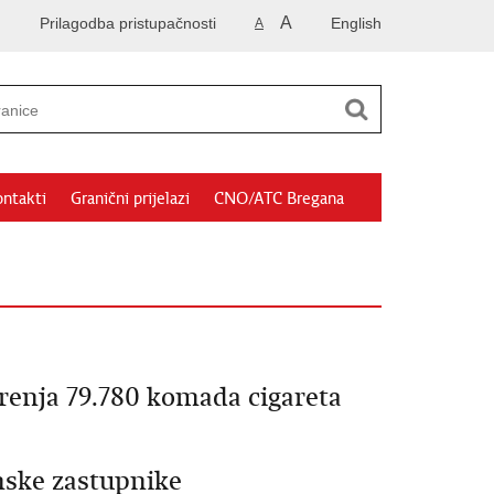
A
Prilagodba pristupačnosti
English
A
ntakti
Granični prijelazi
CNO/ATC Bregana
renja 79.780 komada cigareta
inske zastupnike