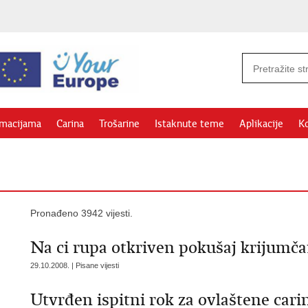
rmacijama
Carina
Trošarine
Istaknute teme
Aplikacije
Ko
Pronađeno 3942 vijesti.
Na ci rupa otkriven pokušaj krijumča
29.10.2008. | Pisane vijesti
Utvrđen ispitni rok za ovlaštene car