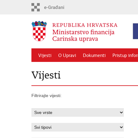
Preskoči
na
glavni
sadržaj
Vijesti
O Upravi
Dokumenti
Pristup info
Vijesti
Filtrirajte vijesti: