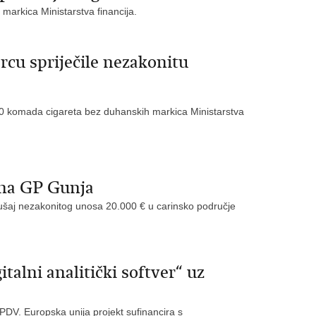
arkica Ministarstva financija.
rcu spriječile nezakonitu
0 komada cigareta bez duhanskih markica Ministarstva
 na GP Gunja
kušaj nezakonitog unosa 20.000 € u carinsko područje
talni analitički softver“ uz
 PDV. Europska unija projekt sufinancira s