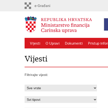
Preskoči
na
glavni
sadržaj
Vijesti
O Upravi
Dokumenti
Pristup info
Vijesti
Filtrirajte vijesti: