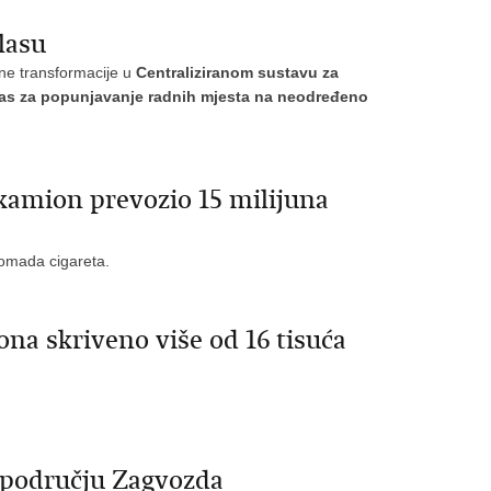
lasu
lne transformacije u
Centraliziranom sustavu za
oglas za popunjavanje radnih mjesta na neodređeno
kamion prevozio 15 milijuna
 komada cigareta.
na skriveno više od 16 tisuća
a području Zagvozda