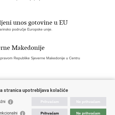
vljeni unos gotovine u EU
carinsko područje Europske unije.
verne Makedonije
m upravom Republike Sjeverne Makedonije u Centru
a stranica upotrebljava kolačiće
14
15
16
Sljedeća »
»»
žni
Prihvaćam
Ne prihvaćam
nkcionalni
Prihvaćam
Ne prihvaćam