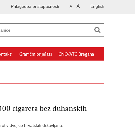
A
Prilagodba pristupačnosti
English
A
ntakti
Granični prijelazi
CNO/ATC Bregana
.400 cigareta bez duhanskih
tiv dvojice hrvatskih državljana.