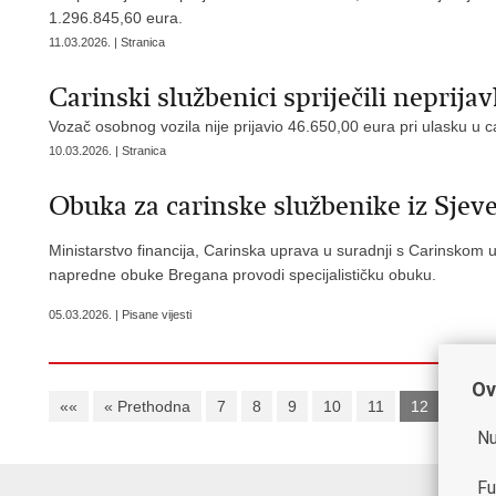
1.296.845,60 eura.
11.03.2026. | Stranica
Carinski službenici spriječili neprija
Vozač osobnog vozila nije prijavio 46.650,00 eura pri ulasku u 
10.03.2026. | Stranica
Obuka za carinske službenike iz Sje
Ministarstvo financija, Carinska uprava u suradnji s Carinsko
napredne obuke Bregana provodi specijalističku obuku.
05.03.2026. | Pisane vijesti
Ov
««
« Prethodna
7
8
9
10
11
12
13
Nu
Fu