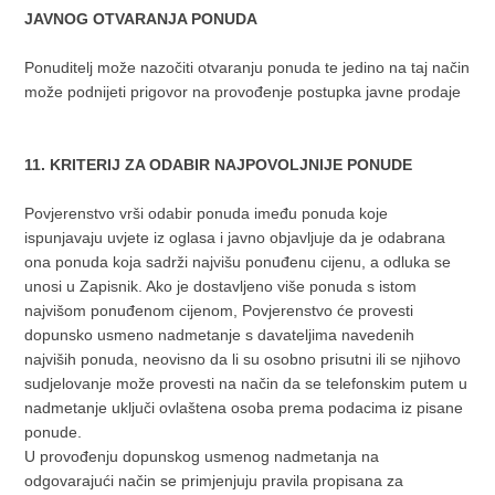
JAVNOG OTVARANJA PONUDA
Ponuditelj može nazočiti otvaranju ponuda te jedino na taj način
može podnijeti prigovor na provođenje postupka javne prodaje
11. KRITERIJ ZA ODABIR NAJPOVOLJNIJE PONUDE
Povjerenstvo vrši odabir ponuda imeđu ponuda koje
ispunjavaju uvjete iz oglasa i javno objavljuje da je odabrana
ona ponuda koja sadrži najvišu ponuđenu cijenu, a odluka se
unosi u Zapisnik. Ako je dostavljeno više ponuda s istom
najvišom ponuđenom cijenom, Povjerenstvo će provesti
dopunsko usmeno nadmetanje s davateljima navedenih
najviših ponuda, neovisno da li su osobno prisutni ili se njihovo
sudjelovanje može provesti na način da se telefonskim putem u
nadmetanje uključi ovlaštena osoba prema podacima iz pisane
ponude.
U provođenju dopunskog usmenog nadmetanja na
odgovarajući način se primjenjuju pravila propisana za