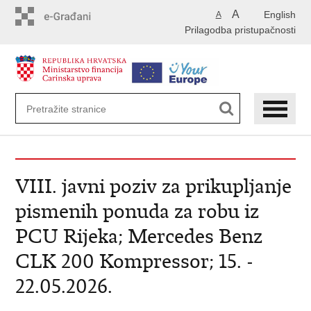
Preskoči
A
English
A
na
Prilagodba pristupačnosti
glavni
sadržaj
VIII. javni poziv za prikupljanje
pismenih ponuda za robu iz
PCU Rijeka; Mercedes Benz
CLK 200 Kompressor; 15. -
22.05.2026.