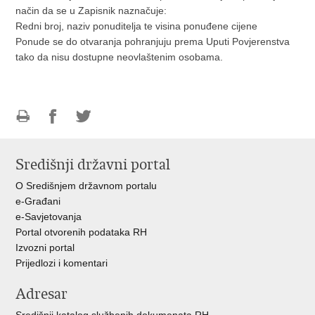
način da se u Zapisnik naznačuje:
Redni broj, naziv ponuditelja te visina ponuđene cijene
Ponude se do otvaranja pohranjuju prema Uputi Povjerenstva
tako da nisu dostupne neovlaštenim osobama.
Ispiši
Podijeli
Podijeli
stranicu
na
na
Središnji državni portal
Facebooku
Twitteru
O Središnjem državnom portalu
e-Građani
e-Savjetovanja
Portal otvorenih podataka RH
Izvozni portal
Prijedlozi i komentari
Adresar