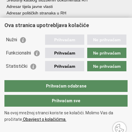
Središnji katalog službenih dokumenata RH
Adresar tijela javne vlasti
Adresar političkih stranaka u RH
Popis dužnosnika u RH
Ova stranica upotrebljava kolačiće
Besplatni telefoni javne uprave
Pozivi za žurnu pomoć
Nužni
Prihvaćam
Ne prihvaćam
Važne poveznice
Funkcionalni
Prihvaćam
Ne prihvaćam
Vlada Republike Hrvatske
Ministarstvo financija
Statistički
Prihvaćam
Ne prihvaćam
Europska komisija
Svjetska carinska organizacija
Taxation and Customs Union
Prihvaćam odabrane
Porezna uprava
Prihvaćam sve
Povratak na vrh
Na ovoj mrežnoj stranci koriste se kolačići. Molimo Vas da
Copyright © 2026 Ministarstvo financija, Carinska uprava.
Uvjeti
pročitate
Obavijest o kolačićima.
korištenja
.