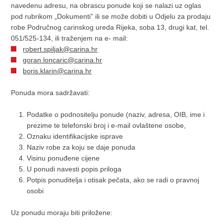
navedenu adresu, na obrascu ponude koji se nalazi uz oglas
pod rubrikom „Dokumenti” ili se može dobiti u Odjelu za prodaju
robe Područnog carinskog ureda Rijeka, soba 13, drugi kat, tel.
051/525-134, ili traženjem na e- mail:
robert.spiljak@carina.hr
goran.loncaric@carina.hr
boris.klarin@carina.hr
Ponuda mora sadržavati:
Podatke o podnositelju ponude (naziv, adresa, OIB, ime i
prezime te telefonski broj i e-mail ovlaštene osobe,
Oznaku identifikacijske isprave
Naziv robe za koju se daje ponuda
Visinu ponuđene cijene
U ponudi navesti popis priloga
Potpis ponuditelja i otisak pečata, ako se radi o pravnoj
osobi
Uz ponudu moraju biti priložene: