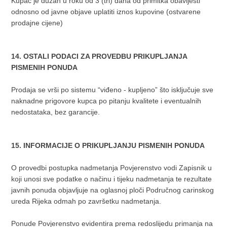
Kupac je dužan u roku od 3 (tri) dana od primitka obavijesti
odnosno od javne objave uplatiti iznos kupovine (ostvarene
prodajne cijene)
14. OSTALI PODACI ZA PROVEDBU PRIKUPLJANJA
PISMENIH PONUDA
Prodaja se vrši po sistemu “viđeno - kupljeno” što isključuje sve
naknadne prigovore kupca po pitanju kvalitete i eventualnih
nedostataka, bez garancije.
15. INFORMACIJE O PRIKUPLJANJU PISMENIH PONUDA
O provedbi postupka nadmetanja Povjerenstvo vodi Zapisnik u
koji unosi sve podatke o načinu i tijeku nadmetanja te rezultate
javnih ponuda objavljuje na oglasnoj ploči Područnog carinskog
ureda Rijeka odmah po završetku nadmetanja.
Ponude Povjerenstvo evidentira prema redoslijedu primanja na