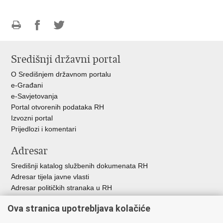
Ispiši
Podijeli
Podijeli
stranicu
na
na
Središnji državni portal
Facebooku
Twitteru
O Središnjem državnom portalu
e-Građani
e-Savjetovanja
Portal otvorenih podataka RH
Izvozni portal
Prijedlozi i komentari
Adresar
Središnji katalog službenih dokumenata RH
Adresar tijela javne vlasti
Adresar političkih stranaka u RH
Popis dužnosnika u RH
Ova stranica upotrebljava kolačiće
Besplatni telefoni javne uprave
Pozivi za žurnu pomoć