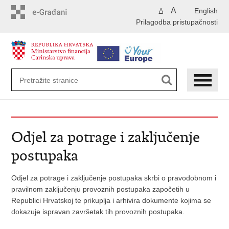
Preskoči
A
English
A
na
Prilagodba pristupačnosti
glavni
sadržaj
Odjel za potrage i zaključenje
postupaka
Odjel za potrage i zaključenje postupaka skrbi o pravodobnom i
pravilnom zaključenju provoznih postupaka započetih u
Republici Hrvatskoj te prikuplja i arhivira dokumente kojima se
dokazuje ispravan završetak tih provoznih postupaka.