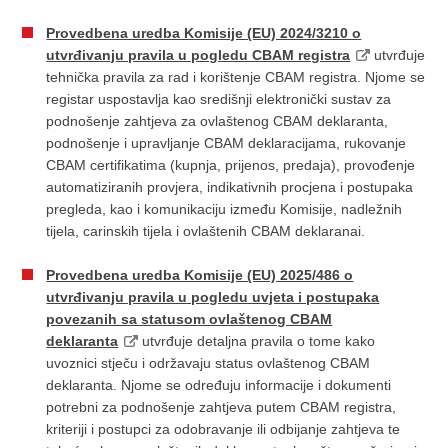
Provedbena uredba Komisije (EU) 2024/3210 o
utvrđivanju pravila u pogledu CBAM registra
utvrđuje
tehnička pravila za rad i korištenje CBAM registra. Njome se
registar uspostavlja kao središnji elektronički sustav za
podnošenje zahtjeva za ovlaštenog CBAM deklaranta,
podnošenje i upravljanje CBAM deklaracijama, rukovanje
CBAM certifikatima (kupnja, prijenos, predaja), provođenje
automatiziranih provjera, indikativnih procjena i postupaka
pregleda, kao i komunikaciju između Komisije, nadležnih
tijela, carinskih tijela i ovlaštenih CBAM deklaranai.
Provedbena uredba Komisije (EU) 2025/486 o
utvrđivanju pravila u pogledu uvjeta i postupaka
povezanih sa statusom ovlaštenog CBAM
deklaranta
utvrđuje detaljna pravila o tome kako
uvoznici stječu i održavaju status ovlaštenog CBAM
deklaranta. Njome se određuju informacije i dokumenti
potrebni za podnošenje zahtjeva putem CBAM registra,
kriteriji i postupci za odobravanje ili odbijanje zahtjeva te