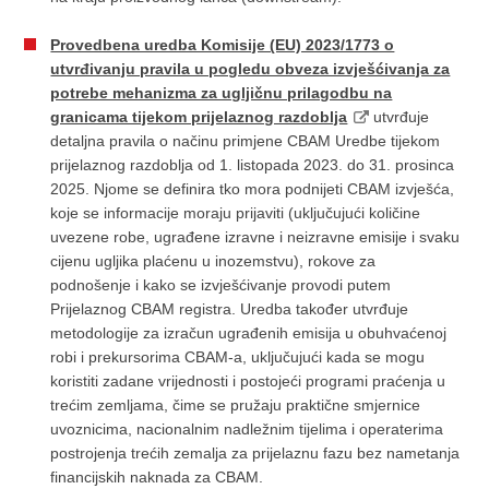
Provedbena uredba Komisije (EU) 2023/1773 o
utvrđivanju pravila u pogledu obveza izvješćivanja za
potrebe mehanizma za ugljičnu prilagodbu na
granicama tijekom prijelaznog razdoblja
utvrđuje
detaljna pravila o načinu primjene CBAM Uredbe tijekom
prijelaznog razdoblja od 1. listopada 2023. do 31. prosinca
2025. Njome se definira tko mora podnijeti CBAM izvješća,
koje se informacije moraju prijaviti (uključujući količine
uvezene robe, ugrađene izravne i neizravne emisije i svaku
cijenu ugljika plaćenu u inozemstvu), rokove za
podnošenje i kako se izvješćivanje provodi putem
Prijelaznog CBAM registra. Uredba također utvrđuje
metodologije za izračun ugrađenih emisija u obuhvaćenoj
robi i prekursorima CBAM-a, uključujući kada se mogu
koristiti zadane vrijednosti i postojeći programi praćenja u
trećim zemljama, čime se pružaju praktične smjernice
uvoznicima, nacionalnim nadležnim tijelima i operaterima
postrojenja trećih zemalja za prijelaznu fazu bez nametanja
financijskih naknada za CBAM.