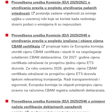
Provedbena uredba Komisije (EU) 2025/2621 o
utvrđivanju pravila u pogledu utvrđivanja zadanih
vrijednosti
postavlja zadane vrijednosti za emisije
ugljika u uvezenoj robi koje se koriste kada nedostaju
stvarni podaci o emisijama ili su nepouzdani.
Provedbena uredba Komisije (EU) 2025/2548 o
utvrđivanju pravila u pogledu izračuna i objave cijena
CBAM certifikata
propisuje kako će Europska komisija
utvrditi cijenu CBAM certifikata i staviti ih na raspolaganje
ovlaštenim CBAM deklarantima. Od 2027. godine cijena
certifikata odražavat će prosječnu tjednu cijenu ETS
dozvola. Za robu uvezenu 2026. godine, cijena CBAM
certifikata odražavat će prosječnu cijenu ETS dozvola
tijekom relevantnog tromjesečja. Radi transparentnosti i
sigurnosti, Europska komisija će objaviti primjenjivu cijenu
izravno na računima CBAM registra ovlaštenih deklaranata.
Provedbena uredba Komisije (EU) 2025/2546 o primjeni
načela verifikacije deklariranih ugrađenih