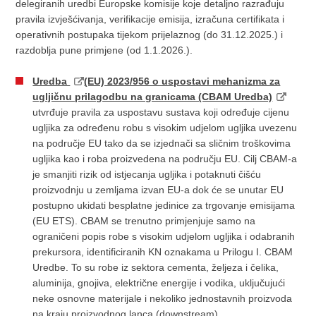
delegiranih uredbi Europske komisije koje detaljno razrađuju
pravila izvješćivanja, verifikacije emisija, izračuna certifikata i
operativnih postupaka tijekom prijelaznog (do 31.12.2025.) i
razdoblja pune primjene (od 1.1.2026.).
Uredba
(EU) 2023/956 o uspostavi mehanizma za
ugljičnu prilagodbu na granicama (CBAM Uredba)
utvrđuje pravila za uspostavu
sustava koji određuje cijenu
ugljika za određenu robu s visokim udjelom ugljika uvezenu
na područje EU tako da se izjednači sa sličnim troškovima
ugljika kao i roba proizvedena na području EU. Cilj CBAM-a
je smanjiti rizik od istjecanja ugljika i potaknuti čišću
proizvodnju u zemljama izvan EU-a dok će se unutar EU
postupno ukidati besplatne jedinice za trgovanje emisijama
(EU ETS). CBAM se trenutno primjenjuje samo na
ograničeni popis robe s visokim udjelom ugljika i odabranih
prekursora, identificiranih KN oznakama u Prilogu I. CBAM
Uredbe. To su robe iz sektora cementa, željeza i čelika,
aluminija, gnojiva, električne energije i vodika, uključujući
neke osnovne materijale i nekoliko jednostavnih proizvoda
na kraju proizvodnog lanca (downstream).