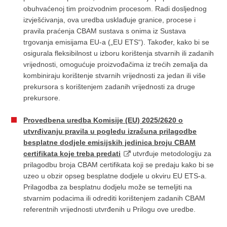
obuhvaćenoj tim proizvodnim procesom. Radi dosljednog
izvješćivanja, ova uredba usklađuje granice, procese i
pravila praćenja CBAM sustava s onima iz Sustava
trgovanja emisijama EU-a („EU ETS“). Također, kako bi se
osigurala fleksibilnost u izboru korištenja stvarnih ili zadanih
vrijednosti, omogućuje proizvođačima iz trećih zemalja da
kombiniraju korištenje stvarnih vrijednosti za jedan ili više
prekursora s korištenjem zadanih vrijednosti za druge
prekursore.
Provedbena uredba Komisije (EU) 2025/2620 o
utvrđivanju pravila u pogledu izračuna prilagodbe
besplatne dodjele emisijskih jedinica broju CBAM
certifikata koje treba predati
utvrđuje metodologiju za
prilagodbu broja CBAM certifikata koji se predaju kako bi se
uzeo u obzir opseg besplatne dodjele u okviru EU ETS-a.
Prilagodba za besplatnu dodjelu može se temeljiti na
stvarnim podacima ili odrediti korištenjem zadanih CBAM
referentnih vrijednosti utvrđenih u Prilogu ove uredbe.