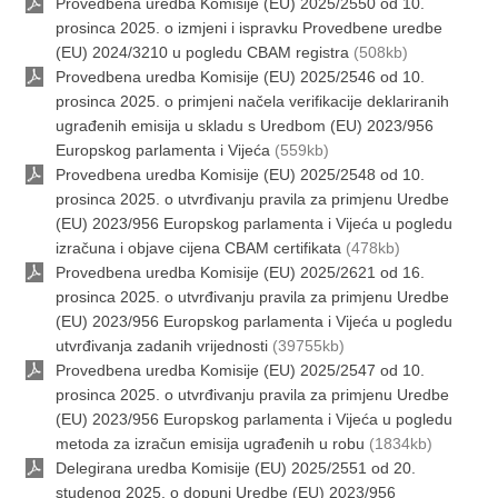
Provedbena uredba Komisije (EU) 2025/2550 od 10.
prosinca 2025. o izmjeni i ispravku Provedbene uredbe
(EU) 2024/3210 u pogledu CBAM registra
(508kb)
Provedbena uredba Komisije (EU) 2025/2546 od 10.
prosinca 2025. o primjeni načela verifikacije deklariranih
ugrađenih emisija u skladu s Uredbom (EU) 2023/956
Europskog parlamenta i Vijeća
(559kb)
Provedbena uredba Komisije (EU) 2025/2548 od 10.
prosinca 2025. o utvrđivanju pravila za primjenu Uredbe
(EU) 2023/956 Europskog parlamenta i Vijeća u pogledu
izračuna i objave cijena CBAM certifikata
(478kb)
Provedbena uredba Komisije (EU) 2025/2621 od 16.
prosinca 2025. o utvrđivanju pravila za primjenu Uredbe
(EU) 2023/956 Europskog parlamenta i Vijeća u pogledu
utvrđivanja zadanih vrijednosti
(39755kb)
Provedbena uredba Komisije (EU) 2025/2547 od 10.
prosinca 2025. o utvrđivanju pravila za primjenu Uredbe
(EU) 2023/956 Europskog parlamenta i Vijeća u pogledu
metoda za izračun emisija ugrađenih u robu
(1834kb)
Delegirana uredba Komisije (EU) 2025/2551 od 20.
studenog 2025. o dopuni Uredbe (EU) 2023/956