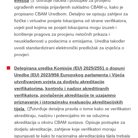
emisija
utvrđuje načela i postupke za provjeru
ugrađenih emisija prijavljenih sukladno CBAM-u, kako je
propisano CBAM Uredbom. Detaljno se opisuju zahtjevi za
fizičke i virtualne posjete lokacijama od strane verifikatora,
uvjeti pod kojima se posjeti lokacijama mogu izuzeti i
korištenje pragova za procjenu netočnih prikaza i
neusklađenosti u podacima o emisijama. Uredba također
uvodi standardizirani elektronički predložak za izvješća o
provjeri.
Delegirana uredba Komisije (EU) 2025/2551 o dopuni
Uredbe (EU) 2023/956 Europskog parlamenta i Vijeća
utvrđivanjem uvjeta za dodjelu akreditacije
verifikatorima, kontrolu i nadzor akreditiranih
verifikatora, povlačenje akreditacije te uzajamno
priznavanje i istorazinsku evaluaciju akreditacijskih
tijela
utvrđuje detaljna pravila o tome kako se verifikatori
akreditiraju, nadziru i potencijalno im se oduzima
akreditacija u okviru CBAM sustava. Opisuje postupke za
dodjelu akreditacije, zahtjeve koje verifikatori moraju
ispunjavati te kako bi nacionalna akreditacijska tijela trebala