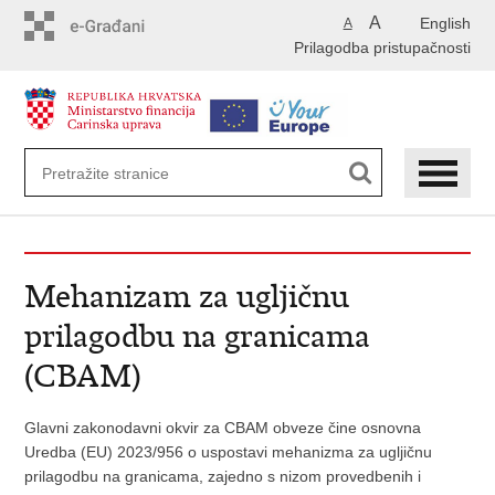
Preskoči
A
English
A
na
Prilagodba pristupačnosti
glavni
sadržaj
Mehanizam za ugljičnu
prilagodbu na granicama
(CBAM)
Glavni zakonodavni okvir za CBAM obveze čine osnovna
Uredba (EU) 2023/956 o uspostavi mehanizma za ugljičnu
prilagodbu na granicama, zajedno s nizom provedbenih i