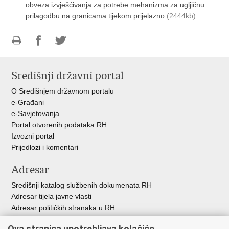
obveza izvješćivanja za potrebe mehanizma za ugljičnu
prilagodbu na granicama tijekom prijelazno
(2444kb)
Ispiši
Podijeli
Podijeli
stranicu
na
na
Središnji državni portal
Facebooku
Twitteru
O Središnjem državnom portalu
e-Građani
e-Savjetovanja
Portal otvorenih podataka RH
Izvozni portal
Prijedlozi i komentari
Adresar
Središnji katalog službenih dokumenata RH
Adresar tijela javne vlasti
Adresar političkih stranaka u RH
Popis dužnosnika u RH
Ova stranica upotrebljava kolačiće