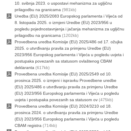
10. svibnja 2023. o uspostavi mehanizma za ugljičnu
prilagodbu na granicama
(981kb)
Uredba (EU) 2025/2083 Europskog parlamenta i Vijeća od
8. listopada 2025. o izmjeni Uredbe (EU) 2023/956 u
pogledu pojednostavnjenja i jačanja mehanizma za ugljičnu
prilagodbu na granicama
(1202kb)
Provedbena uredba Komisije (EU) 2025/486 od 17. ožujka
2025. o utvrđivanju pravila za primjenu Uredbe (EU)
2023/956 Europskog parlamenta i Vijeća u pogledu uvjeta i
postupaka povezanih sa statusom ovlaštenog CBAM
deklaranta
(617kb)
Provedbena uredba Komisije (EU) 2025/2549 od 10.
prosinca 2025. o izmjeni i ispravku Provedbene uredbe
(EU) 2025/486 o utvrđivanju pravila za primjenu Uredbe
(EU) 2023/956 Europskog parlamenta i Vijeća u pogledu
uvjeta i postupaka povezanih sa statusom ov
(475kb)
Provedbena uredba Komisije (EU) 2024/3210 od 18.
prosinca 2024. o utvrđivanju pravila za primjenu Uredbe
(EU) 2023/956 Europskog parlamenta i Vijeća u pogledu
CBAM registra
(714kb)