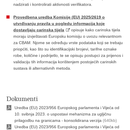
nadzirati i kontrolirati aktivnosti verifikatora.
Provedbena uredba Komisije (EU) 2025/2619 o
utvrđivanju pravila u pogledu informacija koje
dostavljaju carinska tijela
opisuje kako carinska tijela
moraju izvještavati Europsku komisiju o uvozu relevantnom
za CBAM. Njome se određuju vrste podataka koji se trebaju
priopćiti, kao što su identifikacijski brojevi, tarifne oznake
robe, količine i podrijetlo, te se opisuju postupci za prijenos i
validaciju tih informacija korištenjem postojećih carinskih
sustava ili alternativnih metoda.
Dokumenti
Uredba (EU) 2023/956 Europskog parlamenta i Vijeća od
10. svibnja 2023. o uspostavi mehanizma za ugljičnu
prilagodbu na granicama - konsolidirana verzija
(640kb)
Uredba (EU) 2023/956 Europskog parlamenta i Vijeća od