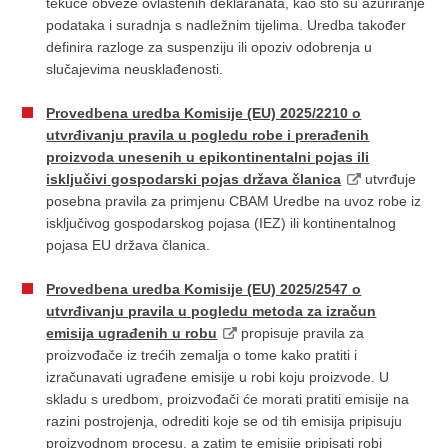
tekuće obveze ovlaštenih deklaranata, kao što su ažuriranje
podataka i suradnja s nadležnim tijelima. Uredba također
definira razloge za suspenziju ili opoziv odobrenja u
slučajevima neusklađenosti.
Provedbena uredba Komisije (EU) 2025/2210 o
utvrđivanju pravila u pogledu robe i prerađenih
proizvoda unesenih u epikontinentalni pojas ili
isključivi gospodarski pojas država članica
utvrđuje
posebna pravila za primjenu CBAM Uredbe na uvoz robe iz
isključivog gospodarskog pojasa (IEZ) ili kontinentalnog
pojasa EU država članica.
Provedbena uredba Komisije (EU) 2025/2547 o
utvrđivanju pravila u pogledu metoda za izračun
emisija ugrađenih u robu
propisuje pravila za
proizvođače iz trećih zemalja o tome kako pratiti i
izračunavati ugrađene emisije u robi koju proizvode. U
skladu s uredbom, proizvođači će morati pratiti emisije na
razini postrojenja, odrediti koje se od tih emisija pripisuju
proizvodnom procesu, a zatim te emisije pripisati robi