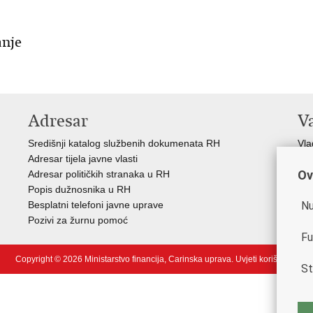
anje
Adresar
V
Središnji katalog službenih dokumenata RH
Vla
Adresar tijela javne vlasti
Min
Ov
Adresar političkih stranaka u RH
Eur
Popis dužnosnika u RH
Svj
Nu
Besplatni telefoni javne uprave
Tax
Pozivi za žurnu pomoć
Por
Fu
Copyright © 2026 Ministarstvo financija, Carinska uprava.
Uvjeti korištenja
.
St