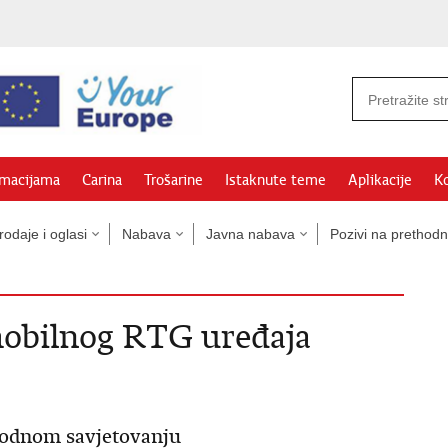
rmacijama
Carina
Trošarine
Istaknute teme
Aplikacije
Ko
odaje i oglasi
Nabava
Javna nabava
Pozivi na prethodn
obilnog RTG uređaja
hodnom savjetovanju