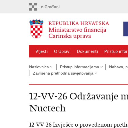
Preskoči
na
glavni
sadržaj
Vijesti
O Upravi
Dokumenti
Pristup info
Naslovnica
Pristup informacijama
Nabava, pr
Završena prethodna savjetovanja
12-VV-26 Održavanje m
Nuctech
12-VV-26 Izvješće o provedenom pret