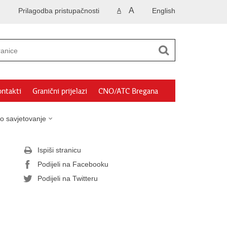
A
Prilagodba pristupačnosti
English
A
ntakti
Granični prijelazi
CNO/ATC Bregana
o savjetovanje
Ispiši stranicu
Podijeli na Facebooku
Podijeli na Twitteru