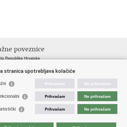
ažne poveznice
da Republike Hrvatske
istarstvo financija
a stranica upotrebljava kolačiće
opska komisija
etska carinska organizacija
žni
ation and Customs Union
Prihvaćam
Ne prihvaćam
ezna uprava
nkcionalni
Prihvaćam
Ne prihvaćam
atistički
Prihvaćam
Ne prihvaćam