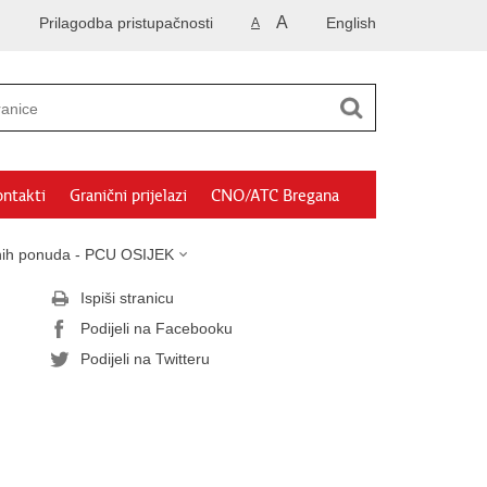
A
Prilagodba pristupačnosti
English
A
ntakti
Granični prijelazi
CNO/ATC Bregana
sanih ponuda - PCU OSIJEK
Ispiši stranicu
Podijeli na Facebooku
Podijeli na Twitteru