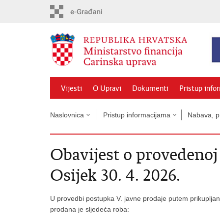
Preskoči
na
glavni
sadržaj
Vijesti
O Upravi
Dokumenti
Pristup info
Naslovnica
Pristup informacijama
Nabava, pr
Obavijest o provedenoj
Osijek 30. 4. 2026.
U provedbi postupka V. javne prodaje putem prikupljan
prodana je sljedeća roba: