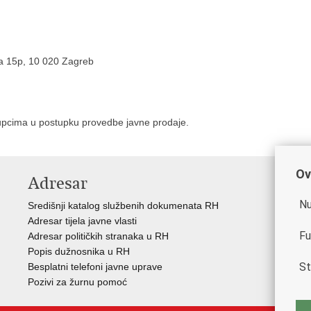
a 15p, 10 020 Zagreb
upcima u postupku provedbe javne prodaje.
Ov
Adresar
V
Nu
Središnji katalog službenih dokumenata RH
Vla
Adresar tijela javne vlasti
Min
Fu
Adresar političkih stranaka u RH
Eur
Popis dužnosnika u RH
Svj
St
Besplatni telefoni javne uprave
Tax
Pozivi za žurnu pomoć
Por