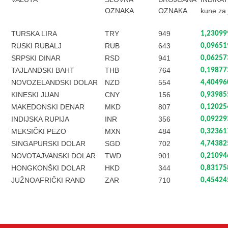
OZNAKA
OZNAKA
kune za j
TURSKA LIRA
TRY
949
1,23099
RUSKI RUBALJ
RUB
643
0,09651
SRPSKI DINAR
RSD
941
0,06257
TAJLANDSKI BAHT
THB
764
0,19877
NOVOZELANDSKI DOLAR
NZD
554
4,40496
KINESKI JUAN
CNY
156
0,93985
MAKEDONSKI DENAR
MKD
807
0,12025
INDIJSKA RUPIJA
INR
356
0,09229
MEKSIČKI PEZO
MXN
484
0,32361
SINGAPURSKI DOLAR
SGD
702
4,74382
NOVOTAJVANSKI DOLAR
TWD
901
0,21094
HONGKONŠKI DOLAR
HKD
344
0,83175
JUŽNOAFRIČKI RAND
ZAR
710
0,45424