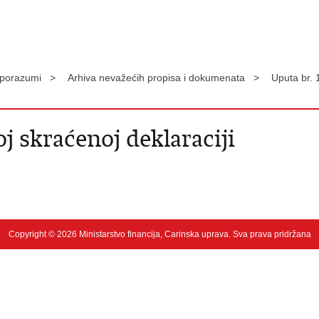
 sporazumi >
Arhiva nevažećih propisa i dokumenata >
Uputa br. 
j skraćenoj deklaraciji
Copyright © 2026 Ministarstvo financija, Carinska uprava. Sva prava pridržana