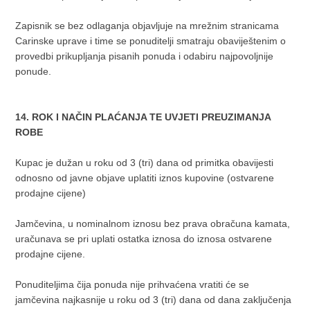
Zapisnik se bez odlaganja objavljuje na mrežnim stranicama
Carinske uprave i time se ponuditelji smatraju obaviještenim o
provedbi prikupljanja pisanih ponuda i odabiru najpovoljnije
ponude.
14. ROK I NAČIN PLAĆANJA TE UVJETI PREUZIMANJA
ROBE
Kupac je dužan u roku od 3 (tri) dana od primitka obavijesti
odnosno od javne objave uplatiti iznos kupovine (ostvarene
prodajne cijene)
Jamčevina, u nominalnom iznosu bez prava obračuna kamata,
uračunava se pri uplati ostatka iznosa do iznosa ostvarene
prodajne cijene.
Ponuditeljima čija ponuda nije prihvaćena vratiti će se
jamčevina najkasnije u roku od 3 (tri) dana od dana zaključenja