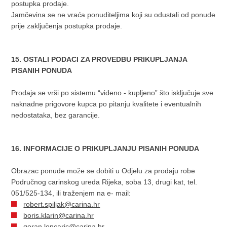
postupka prodaje.
Jamčevina se ne vraća ponuditeljima koji su odustali od ponude
prije zaključenja postupka prodaje.
15. OSTALI PODACI ZA PROVEDBU PRIKUPLJANJA
PISANIH PONUDA
Prodaja se vrši po sistemu “viđeno - kupljeno” što isključuje sve
naknadne prigovore kupca po pitanju kvalitete i eventualnih
nedostataka, bez garancije.
16. INFORMACIJE O PRIKUPLJANJU PISANIH PONUDA
Obrazac ponude može se dobiti u Odjelu za prodaju robe
Područnog carinskog ureda Rijeka, soba 13, drugi kat, tel.
051/525-134, ili traženjem na e- mail:
robert.spiljak@carina.hr
boris.klarin@carina.hr
goran.loncaric@carina.hr