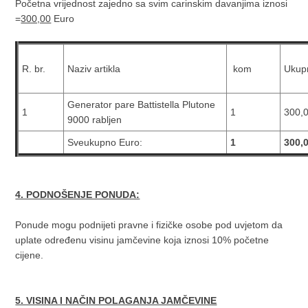
Početna vrijednost zajedno sa svim carinskim davanjima iznosi
=
300,00
Euro
R. br.
Naziv artikla
kom
Ukup
Generator pare Battistella Plutone
1
1
300,
9000 rabljen
Sveukupno Euro:
1
300,
4. PODNOŠENJE PONUDA:
Ponude mogu podnijeti pravne i fizičke osobe pod uvjetom da
uplate određenu visinu jamčevine koja iznosi 10% početne
cijene.
5. VISINA I NAČIN POLAGANJA JAMČEVINE