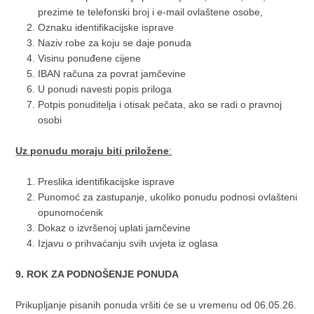
prezime te telefonski broj i e-mail ovlaštene osobe,
Oznaku identifikacijske isprave
Naziv robe za koju se daje ponuda
Visinu ponuđene cijene
IBAN računa za povrat jamčevine
U ponudi navesti popis priloga
Potpis ponuditelja i otisak pečata, ako se radi o pravnoj
osobi
Uz ponudu moraju biti priložene
:
Preslika identifikacijske isprave
Punomoć za zastupanje, ukoliko ponudu podnosi ovlašteni
opunomoćenik
Dokaz o izvršenoj uplati jamčevine
Izjavu o prihvaćanju svih uvjeta iz oglasa
9. ROK ZA PODNOŠENJE PONUDA
Prikupljanje pisanih ponuda vršiti će se u vremenu od 06.05.26.