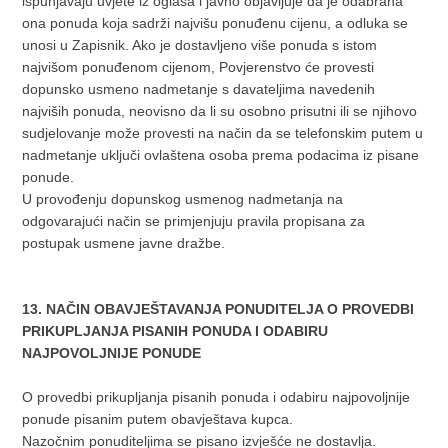
ispunjavaju uvjete iz oglasa i javno objavljuje da je odabrana
ona ponuda koja sadrži najvišu ponuđenu cijenu, a odluka se
unosi u Zapisnik. Ako je dostavljeno više ponuda s istom
najvišom ponuđenom cijenom, Povjerenstvo će provesti
dopunsko usmeno nadmetanje s davateljima navedenih
najviših ponuda, neovisno da li su osobno prisutni ili se njihovo
sudjelovanje može provesti na način da se telefonskim putem u
nadmetanje uključi ovlaštena osoba prema podacima iz pisane
ponude.
U provođenju dopunskog usmenog nadmetanja na
odgovarajući način se primjenjuju pravila propisana za
postupak usmene javne dražbe.
13. NAČIN OBAVJEŠTAVANJA PONUDITELJA O PROVEDBI
PRIKUPLJANJA PISANIH PONUDA I ODABIRU
NAJPOVOLJNIJE PONUDE
O provedbi prikupljanja pisanih ponuda i odabiru najpovoljnije
ponude pisanim putem obavještava kupca.
Nazočnim ponuditeljima se pisano izvješće ne dostavlja.