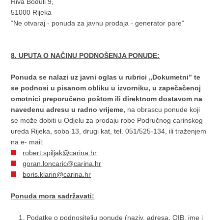
Riva Boduli 9,
51000 Rijeka
“Ne otvaraj - ponuda za javnu prodaja - generator pare”
8. UPUTA O NAČINU PODNOŠENJA PONUDE:
Ponuda se nalazi uz javni oglas u rubrici „Dokumetni” te
se podnosi u pisanom obliku u izvorniku, u zapečačenoj
omotnici preporučeno poštom ili direktnom dostavom na
navedenu adresu u radno vrijeme,
na obrascu ponude koji
se može dobiti u Odjelu za prodaju robe Područnog carinskog
ureda Rijeka, soba 13, drugi kat, tel. 051/525-134, ili traženjem
na e- mail:
robert.spiljak@carina.hr
goran.loncaric@carina.hr
boris.klarin@carina.hr
Ponuda mora sadržavati:
Podatke o podnositelju ponude (naziv, adresa, OIB, ime i