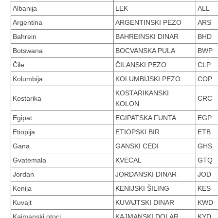
Albanija
LEK
ALL
Argentina
ARGENTINSKI PEZO
ARS
Bahrein
BAHREINSKI DINAR
BHD
Botswana
BOCVANSKA PULA
BWP
Čile
ČILANSKI PEZO
CLP
Kolumbija
KOLUMBIJSKI PEZO
COP
KOSTARIKANSKI
Kostarika
CRC
KOLON
Egipat
EGIPATSKA FUNTA
EGP
Etiopija
ETIOPSKI BIR
ETB
Gana
GANSKI CEDI
GHS
Gvatemala
KVECAL
GTQ
Jordan
JORDANSKI DINAR
JOD
Kenija
KENIJSKI ŠILING
KES
Kuvajt
KUVAJTSKI DINAR
KWD
Kajmanski otoci
KAJMANSKI DOLAR
KYD