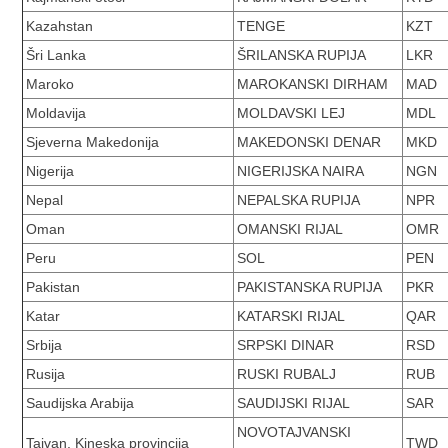
Kazahstan
TENGE
KZT
Šri Lanka
ŠRILANSKA RUPIJA
LKR
Maroko
MAROKANSKI DIRHAM
MAD
Moldavija
MOLDAVSKI LEJ
MDL
Sjeverna Makedonija
MAKEDONSKI DENAR
MKD
Nigerija
NIGERIJSKA NAIRA
NGN
Nepal
NEPALSKA RUPIJA
NPR
Oman
OMANSKI RIJAL
OMR
Peru
SOL
PEN
Pakistan
PAKISTANSKA RUPIJA
PKR
Katar
KATARSKI RIJAL
QAR
Srbija
SRPSKI DINAR
RSD
Rusija
RUSKI RUBALJ
RUB
Saudijska Arabija
SAUDIJSKI RIJAL
SAR
NOVOTAJVANSKI
Tajvan, Kineska provincija
TWD