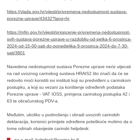
https://vlada.gov.hr/vijesti/privremena-nedostupnost-sustava-
porezne-uprave/43432?lang=hr
https://mfin.gov.hr/vijesti/priopcenje-privremena-nedostupnost-
svih-sustava-porezne-uprave-u-razdoblju-od-petka-6-prosinca-
2024-od-15-00-sati-do-ponedjeljka-9-prosinca-2024-do-7-30-
sati/3801
Navedena nedostupnost sustava Porezne uprave neće utjecati
na rad uvoznog carinskog sustava HRAIS2 što znači da će se
redovito moći koristiti svi instituti koji su predviđeni u carinskom
postupku, a koji su vezani za korištenje određenih podataka
Porezne uprave - VAT IOSS, primjena carinskog postupka 42 i
63 te obračunskog PDV-a.
Međutim, ukoliko u podnošenju i obradi uvoznih carinskih
deklaracija, korisnici primijete određene poteškoće molimo da o
tome odmah obavijeste carinski helpdesk:
na e-mail:
helpdesk@carina.hr
ili