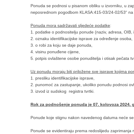
Ponuda se podnosi u pisanom obliku u izvorniku, u za
neposrednom pogodbom KLASA:415-03/24-02/53“ na adre
Ponuda mora sadržavati sljedeće podatke
:
1. podatke o podnositelju ponude (naziv, adresa, OIB, 
2. oznaku identifikacijske isprave za određenje osoba,
3. o robi za koju se daje ponuda,
4. visinu ponuđene cijene,
5. potpis ovlaštene osobe ponuditelja i otisak pečata tv
Uz ponudu moraju biti priložene sve isprave kojima ponu
1. presliku identifikacijske isprave,
2. punomoć za zastupanje, ukoliko ponudu podnosi ov
3. izvod iz sudskog registra tvrtki.
Rok za podnošenje ponuda je 07. kolovoza 2024. g
Ponude koje stignu nakon navedenog datuma neće se u
Ponude se evidentiraju prema redoslijedu zaprimanja n