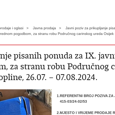
rodaje i oglasi >
Javna prodaja >
Javni poziv za prikupljanje 
osrednom pogodbom, za stranu robu Područnog carinskog ureda Osijek – 
anje pisanih ponuda za IX. jav
 za stranu robu Područnog ca
opline, 26.07. – 07.08.2024.
1.REFERENTNI BROJ POZIVA ZA
415-03/24-02/53
2.MJESTO I VRIJEME PRODAJE 