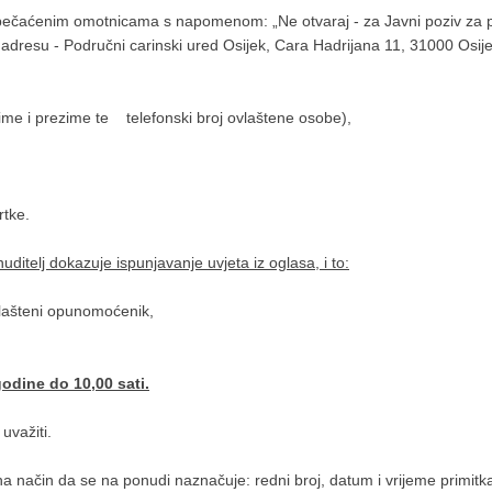
pečaćenim omotnicama s napomenom: „Ne otvaraj - za Javni poziv za pr
su - Područni carinski ured Osijek, Cara Hadrijana 11, 31000 Osije
ime i prezime te telefonski broj ovlaštene osobe),
rtke.
ditelj dokazuje ispunjavanje uvjeta iz oglasa, i to:
lašteni opunomoćenik,
odine do 10,00 sati.
važiti.
a način da se na ponudi naznačuje: redni broj, datum i vrijeme primit