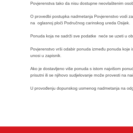
Povjerenstva tako da nisu dostupne neovlaštenim os
O provedbi postupka nadmetanja Povjerenstvo vodi zapis
na oglasnoj ploči Područnog carinskog ureda Osijek.
Ponuda koja ne sadrži sve podatke neće se uzeti u obzi
Povjerenstvo vrši odabir ponuda između ponuda koje is
unosi u zapisnik.
Ako je dostavljeno više ponuda s istom najvišom ponu
prisutni ili se njihovo sudjelovanje može provesti na
U provođenju dopunskog usmenog nadmetanja na odgov