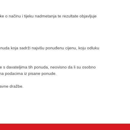
e o načinu i tijeku nadmetanja te rezultate objavljuje
onuda koja sadrži najvišu ponuđenu cijenu, koju odluku
s davateljima tih ponuda, neovisno da li su osobno
rema podacima iz pisane ponude.
 javne dražbe.