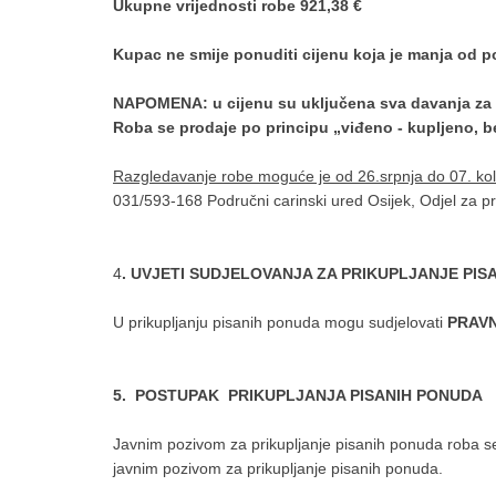
Ukupne vrijednosti robe 921,38 €
Kupac ne smije ponuditi cijenu koja je manja od p
NAPOMENA: u cijenu su uključena sva davanja za 
Roba se prodaje po principu „viđeno - kupljeno, be
Razgledavanje robe moguće je od 26.srpnja do 07. ko
031/593-168 Područni carinski ured Osijek, Odjel za pr
4
. UVJETI SUDJELOVANJA ZA PRIKUPLJANJE PIS
U prikupljanju pisanih ponuda mogu sudjelovati
PRAVNE
5. POSTUPAK PRIKUPLJANJA PISANIH PONUDA
Javnim pozivom za prikupljanje pisanih ponuda roba se
javnim pozivom za prikupljanje pisanih ponuda.