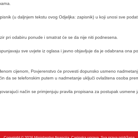
obama.
nik (u daljnjem tekstu ovog Odjeljka: zapisnik) u koji unosi sve podatk
r pri odabiru ponude i smatrat će se da nije niti podnesena.
punjavaju sve uvjete iz oglasa i javno objavljuje da je odabrana ona p
đenom cijenom, Povjerenstvo će provesti dopunsko usmeno nadmetanje 
 način da se telefonskim putem u nadmetanje uključi ovlaštena osoba p
arajući način se primjenjuju pravila propisana za postupak usmene
Copyright © 2026 Ministarstvo financija, Carinska uprava. Sva prava pridržana