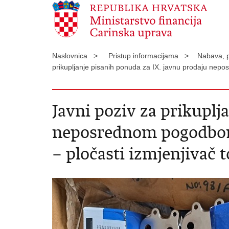
Naslovnica >
Pristup informacijama >
Nabava, p
prikupljanje pisanih ponuda za IX. javnu prodaju nep
Javni poziv za prikuplj
neposrednom pogodbom,
– pločasti izmjenjivač t