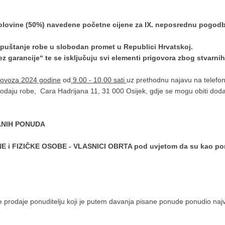
olovine (50%) navedene početne cijene za IX. neposrednu pogodbu
puštanje robe u slobodan promet u Republici Hrvatskoj.
z garancije“ te se isključuju svi elementi prigovora zbog stvarnih
lovoza 2024 godine
od
9.00 - 10.00 sati
uz prethodnu najavu na telefon 
odaju robe, Cara Hadrijana 11, 31 000 Osijek, gdje se mogu obiti dodat
ANIH PONUDA
 i FIZIČKE OSOBE - VLASNICI OBRTA pod uvjetom da su kao ponudi
 prodaje ponuditelju koji je putem davanja pisane ponude ponudio najv