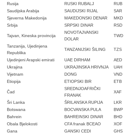
Rusija
RUSKI RUBALJ
RUB
Saudijska Arabija
SAUDIJSKI RIJAL
SAR
Sjeverna Makedonija
MAKEDONSKI DENAR
MKD
Srbija
SRPSKI DINAR
RSD
NOVOTAJVANSKI
Tajvan, Kineska provincija
TWD
DOLAR
Tanzanija, Ujedinjena
TANZANIJSKI ŠILING
TZS
Republika
Ujedinjeni Arapski emirati
UAE DIRHAM
AED
Ukrajina
UKRAJINSKA HRIVNJA
UAH
Vijetnam
DONG
VND
Etiopija
ETIOPSKI BIR
ETB
SREDNJOAFRIČKI
Čad
XAF
FRANAK
Šri Lanka
ŠRILANSKA RUPIJA
LKR
Botswana
BOCVANSKA PULA
BWP
Bahrein
BAHREINSKI DINAR
BHD
Obala Bjelokosti
CFA franak BCEAO
XOF
Gana
GANSKI CEDI
GHS