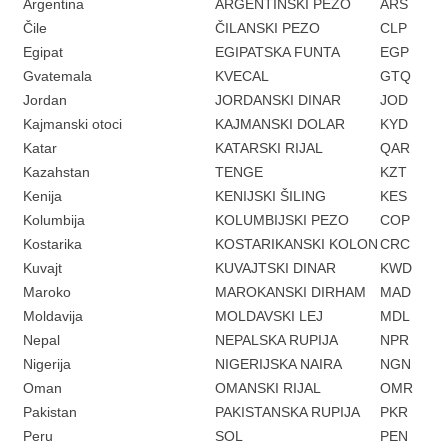
Argentina
ARGENTINSKI PEZO
ARS
Čile
ČILANSKI PEZO
CLP
Egipat
EGIPATSKA FUNTA
EGP
Gvatemala
KVECAL
GTQ
Jordan
JORDANSKI DINAR
JOD
Kajmanski otoci
KAJMANSKI DOLAR
KYD
Katar
KATARSKI RIJAL
QAR
Kazahstan
TENGE
KZT
Kenija
KENIJSKI ŠILING
KES
Kolumbija
KOLUMBIJSKI PEZO
COP
Kostarika
KOSTARIKANSKI KOLON
CRC
Kuvajt
KUVAJTSKI DINAR
KWD
Maroko
MAROKANSKI DIRHAM
MAD
Moldavija
MOLDAVSKI LEJ
MDL
Nepal
NEPALSKA RUPIJA
NPR
Nigerija
NIGERIJSKA NAIRA
NGN
Oman
OMANSKI RIJAL
OMR
Pakistan
PAKISTANSKA RUPIJA
PKR
Peru
SOL
PEN