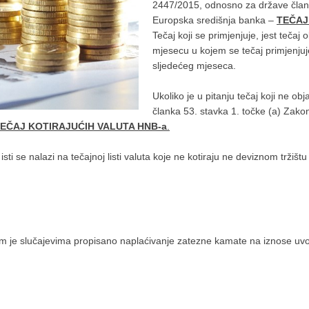
2447/2015, odnosno za države članice
Europska središnja banka –
TEČAJ
Tečaj koji se primjenjuje, jest tečaj
mjesecu u kojem se tečaj primjenjuj
sljedećeg mjeseca.
Ukoliko je u pitanju tečaj koji ne ob
članka 53. stavka 1. točke (a) Zako
EČAJ KOTIRAJUĆIH VALUTA HNB-a
.
 isti se nalazi na tečajnoj listi valuta koje ne kotiraju ne deviznom tržiš
m je slučajevima propisano naplaćivanje zatezne kamate na iznose uvoz