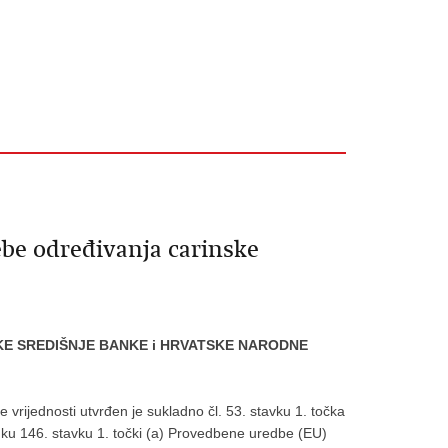
ebe određivanja carinske
OPSKE SREDIŠNJE BANKE i HRVATSKE NARODNE
e vrijednosti utvrđen je sukladno čl. 53. stavku 1. točka
nku 146. stavku 1. točki (a) Provedbene uredbe (EU)