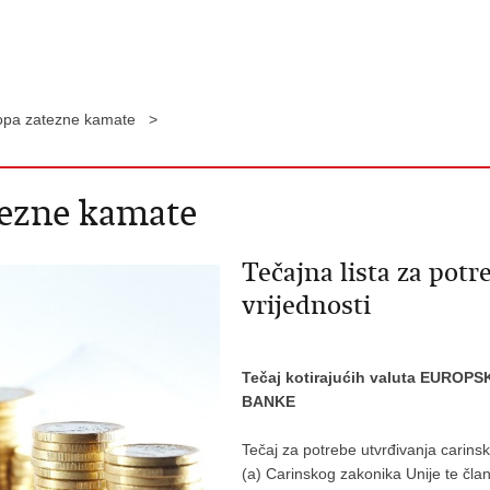
stopa zatezne kamate >
atezne kamate
Tečajna lista za potr
vrijednosti
Tečaj kotirajućih valuta EUR
BANKE
Tečaj za potrebe utvrđivanja carinsk
(a) Carinskog zakonika Unije te čla