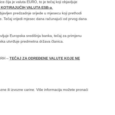
 čija je valuta EURO, to je tečaj koji objavljuje
 KOTIRAJUĆIH VALUTA ESB-a
.
 objavljen predzadnje srijede u mjesecu koji prethodi
e. Tečaj vrijedi mjesec dana računajući od prvog dana
javljuje Europska središnja banka, tečaj za primjenu
nika utvrđuje predmetna država članica.
tu RH –
TEČAJ ZA ODREĐENE VALUTE KOJE NE
ne ili izvozne carine. Više informacija možete pronaći