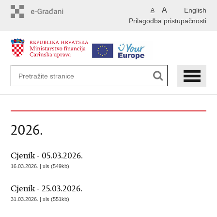
Preskoči
A
English
A
na
Prilagodba pristupačnosti
glavni
sadržaj
2026.
Cjenik - 05.03.2026.
16.03.2026. | xls (549kb)
Cjenik - 25.03.2026.
31.03.2026. | xls (551kb)