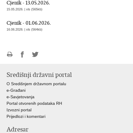
Cjenik - 13.05.2026.
15.05.2026. | xls (565kb)
Cjenik - 01.06.2026.
16.06.2026. | xls (564kb)
Ispiši
Podijeli
Podijeli
stranicu
na
na
Središnji državni portal
Facebooku
Twitteru
O Središnjem državnom portalu
e-Građani
e-Savjetovanja
Portal otvorenih podataka RH
Izvozni portal
Prijedlozi i komentari
Adresar