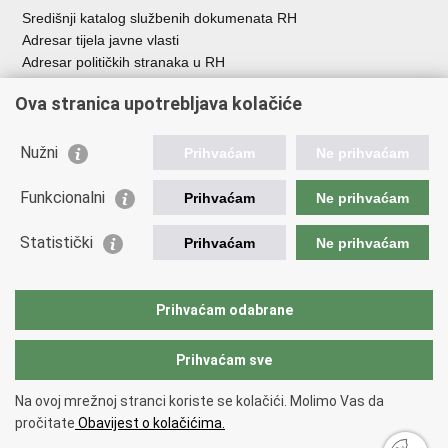
Središnji katalog službenih dokumenata RH
Adresar tijela javne vlasti
Adresar političkih stranaka u RH
Popis dužnosnika u RH
Ova stranica upotrebljava kolačiće
Besplatni telefoni javne uprave
Pozivi za žurnu pomoć
Nužni
Prihvaćam
Ne prihvaćam
Važne poveznice
Funkcionalni
Prihvaćam
Ne prihvaćam
Vlada Republike Hrvatske
Ministarstvo financija
Statistički
Prihvaćam
Ne prihvaćam
Europska komisija
Svjetska carinska organizacija
Taxation and Customs Union
Prihvaćam odabrane
Porezna uprava
Prihvaćam sve
Povratak na vrh
Na ovoj mrežnoj stranci koriste se kolačići. Molimo Vas da
Copyright © 2026 Ministarstvo financija, Carinska uprava.
Uvjeti
pročitate
Obavijest o kolačićima.
korištenja
.