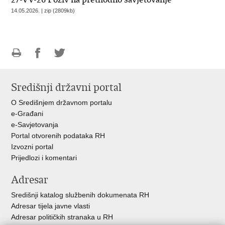
14.05.2026. | zip (2809kb)
Ispiši
Podijeli
Podijeli
stranicu
na
na
Središnji državni portal
Facebooku
Twitteru
O Središnjem državnom portalu
e-Građani
e-Savjetovanja
Portal otvorenih podataka RH
Izvozni portal
Prijedlozi i komentari
Adresar
Središnji katalog službenih dokumenata RH
Adresar tijela javne vlasti
Adresar političkih stranaka u RH