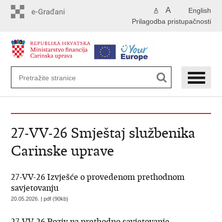
Preskoči
A
English
A
na
Prilagodba pristupačnosti
glavni
sadržaj
27-VV-26 Smještaj službenika
Carinske uprave
27-VV-26 Izvješće o provedenom prethodnom
savjetovanju
20.05.2026. | pdf (90kb)
27-VV-26 Poziv na prethodno savjetovanje