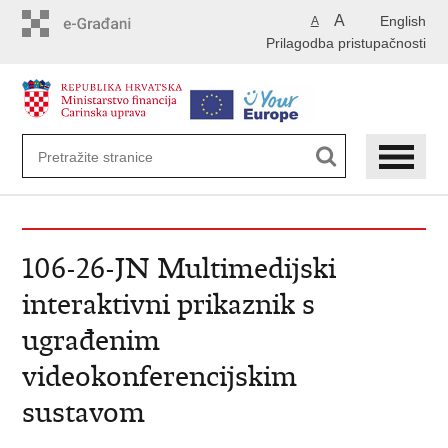
Preskoči
A
English
A
na
Prilagodba pristupačnosti
glavni
sadržaj
106-26-JN Multimedijski
interaktivni prikaznik s
ugrađenim
videokonferencijskim
sustavom