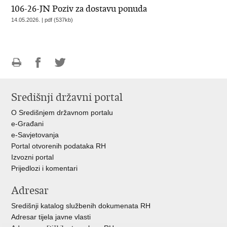
106-26-JN Poziv za dostavu ponuda
14.05.2026. | pdf (537kb)
Ispiši
Podijeli
Podijeli
stranicu
na
na
Središnji državni portal
Facebooku
Twitteru
O Središnjem državnom portalu
e-Građani
e-Savjetovanja
Portal otvorenih podataka RH
Izvozni portal
Prijedlozi i komentari
Adresar
Središnji katalog službenih dokumenata RH
Adresar tijela javne vlasti