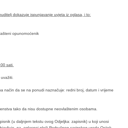
ditelj dokazuje ispunjavanje uvjeta iz oglasa, i to:
vlašteni opunomoćenik
00 sati.
važiti.
a način da se na ponudi naznačuje: redni broj, datum i vrijeme
renstva tako da nisu dostupne neovlaštenim osobama.
nik (u daljnjem tekstu ovog Odjeljka: zapisnik) u koji unosi
objavljuje na oglasnoj ploči Područnog carinskog ureda Osijek.