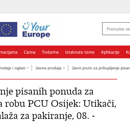
rmacijama
Carina
Trošarine
Istaknute teme
Aplikacije
Ko
odaje i oglasi
Javna prodaja
Javni poziv za prikupljanje pi
anje pisanih ponuda za
a robu PCU Osijek: Utikači,
laža za pakiranje, 08. -