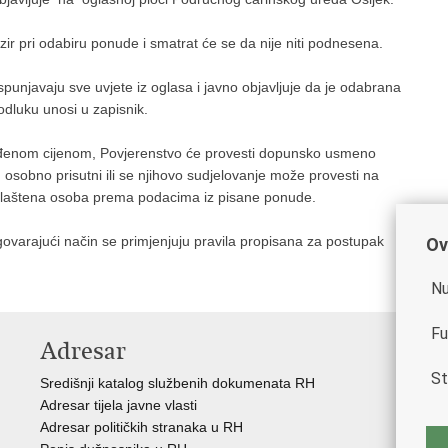
r pri odabiru ponude i smatrat će se da nije niti podnesena.
unjavaju sve uvjete iz oglasa i javno objavljuje da je odabrana
odluku unosi u zapisnik.
uđenom cijenom, Povjerenstvo će provesti dopunsko usmeno
 osobno prisutni ili se njihovo sudjelovanje može provesti na
ovlaštena osoba prema podacima iz pisane ponude.
rajući način se primjenjuju pravila propisana za postupak
Ov
Nu
Fu
Adresar
V
St
Središnji katalog službenih dokumenata RH
Vla
Adresar tijela javne vlasti
Min
Adresar političkih stranaka u RH
Eur