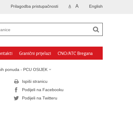
A
Prilagodba pristupačnosti
English
A
ntakti
Granični prijelazi
CNO/ATC Bregana
sanih ponuda - PCU OSIJEK
Ispiši stranicu
Podijeli na Facebooku
Podijeli na Twitteru