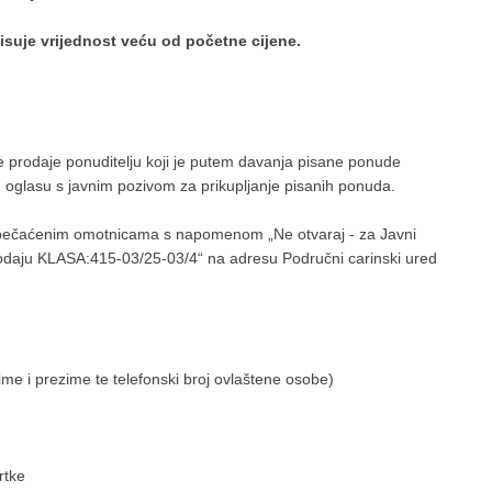
isuje vrijednost veću od početne cijene.
 prodaje ponuditelju koji je putem davanja pisane ponude
u oglasu s javnim pozivom za prikupljanje pisanih ponuda.
apečaćenim omotnicama s napomenom „Ne otvaraj - za Javni
prodaju KLASA:415-03/25-03/4“ na adresu Područni carinski ured
ime i prezime te telefonski broj ovlaštene osobe)
rtke