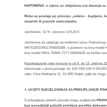
NAPOMENA: u cijenu su uključena sva davanja za 
Roba se prodaje po principu „viđeno - kupljeno, be
stvarnih ili pravnih nedostataka.
Jamčevina: 10 % odnosno 119,26 €
Jamčevina se uplaćuje na evidentni račun Područnog c
HR7610010051784500206, s pozivom na broj model H
broj model HR11 70009-7277-00000425 za fizičke osobe
Razgledavanje robe moguće je od 8. do 15. siječnja 2
informacije o javnoj prodaji tel: 031-593-156 ili 031/5
robe, Cara Hadrijana 11, 31 000 Osijek, gdje se mogu d
4
. UVJETI SUDJELOVANJA ZA PRIKUPLJANJE PIS
U prikupljanju pisanih ponuda mogu sudjelovati
PRAVN
kao ponuditelji priložili potrebne preslike dokume