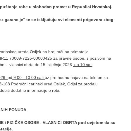
puštanje robe u slobodan promet u Republici Hrvatskoj.
z garancije“ te se isključuju svi elementi prigovora zbog
arinskog ureda Osijek na broj računa primatelja
R11 70009-7226-00000425 za pravne osobe, s pozivom na
 - vlasnici obrta do 15. siječnja 2026.
do 10 sati
.
026.
od
9:00 - 10:00 sati
uz prethodnu najavu na telefon za
93-168 Područni carinski ured Osijek, Odjel za prodaju
obiti dodatne informacije o robi.
ANIH PONUDA
E i FIZIČKE OSOBE - VLASNICI OBRTA pod uvjetom da su
ntacije.