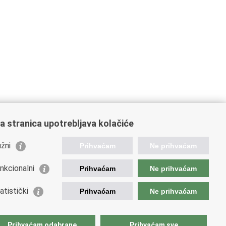
a stranica upotrebljava kolačiće
žni
Prihvaćam
Ne prihvaćam
nkcionalni
Prihvaćam
Ne prihvaćam
ažne poveznice
atistički
Prihvaćam
Ne prihvaćam
da Republike Hrvatske
istarstvo financija
opska komisija
Prihvaćam odabrane
Prihvaćam sve