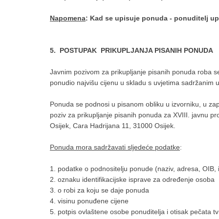
Napomena
: Kad se upisuje ponuda - ponuditelj up
5. POSTUPAK PRIKUPLJANJA PISANIH PONUDA
Javnim pozivom za prikupljanje pisanih ponuda roba se
ponudio najvišu cijenu u skladu s uvjetima sadržanim 
Ponuda se podnosi u pisanom obliku u izvorniku, u z
poziv za prikupljanje pisanih ponuda za XVIII. javnu 
Osijek, Cara Hadrijana 11, 31000 Osijek.
Ponuda mora sadržavati sljedeće podatke
:
1. podatke o podnositelju ponude (naziv, adresa, OIB, 
2. oznaku identifikacijske isprave za određenje osoba
3. o robi za koju se daje ponuda
4. visinu ponuđene cijene
5. potpis ovlaštene osobe ponuditelja i otisak pečata tv