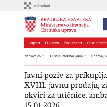
Preskoči
na
glavni
sadržaj
Vijesti
O Upravi
Dokumenti
Pristup info
Naslovnica
Pristup informacijama
Nabava, pr
Javni poziv za prikuplj
XVIII. javnu prodaju, z
okviri za utičnice, amba
15.01 2026.