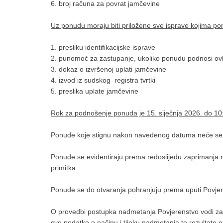
6. broj računa za povrat jamčevine
Uz ponudu moraju biti priložene sve isprave kojima ponu
1. presliku identifikacijske isprave
2. punomoć za zastupanje, ukoliko ponudu podnosi o
3. dokaz o izvršenoj uplati jamčevine
4. izvod iz sudskog registra tvrtki
5. preslika uplate jamčevine
Rok za podnošenje ponuda je 15. siječnja 2026. do 10:
Ponude koje stignu nakon navedenog datuma neće se u
Ponude se evidentiraju prema redoslijedu zaprimanja n
primitka.
Ponude se do otvaranja pohranjuju prema uputi Povje
O provedbi postupka nadmetanja Povjerenstvo vodi zapis
sve podatke o načinu i tijeku nadmetanja te rezultate 