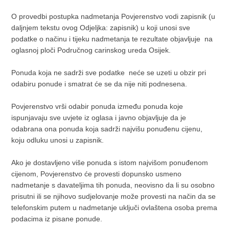
O provedbi postupka nadmetanja Povjerenstvo vodi zapisnik (u
daljnjem tekstu ovog Odjeljka: zapisnik) u koji unosi sve
podatke o načinu i tijeku nadmetanja te rezultate objavljuje na
oglasnoj ploči Područnog carinskog ureda Osijek.
Ponuda koja ne sadrži sve podatke neće se uzeti u obzir pri
odabiru ponude i smatrat će se da nije niti podnesena.
Povjerenstvo vrši odabir ponuda između ponuda koje
ispunjavaju sve uvjete iz oglasa i javno objavljuje da je
odabrana ona ponuda koja sadrži najvišu ponuđenu cijenu,
koju odluku unosi u zapisnik.
Ako je dostavljeno više ponuda s istom najvišom ponuđenom
cijenom, Povjerenstvo će provesti dopunsko usmeno
nadmetanje s davateljima tih ponuda, neovisno da li su osobno
prisutni ili se njihovo sudjelovanje može provesti na način da se
telefonskim putem u nadmetanje uključi ovlaštena osoba prema
podacima iz pisane ponude.