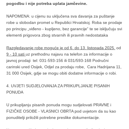
pogodbu i nije potreba uplata jamčevine.
NAPOMENA: u cijenu su uključena sva davanja za puštanje
robe u slobodan promet u Republici Hrvatskoj. Roba se prodaje
po principu „viđeno - kupljeno, bez garancije“ te se isključuju svi
elementi prigovora zbog stvarnih ili pravnih nedostataka
Razgledavanje robe moguće je od 6. do 13. listopada 2025.
od
9 - 10 sati
uz prethodnu najavu na telefon za informacije o
javnoj prodaji tel: 031-593-156 ili 031/593-168 Područni
carinski ured Osijek, Odjel za prodaju robe, Cara Hadrijana 11,
31 000 Osijek, gdje se mogu obiti dodatne informacije o robi.
4. UVJETI SUDJELOVANJA ZA PRIKUPLJANJE PISANIH
PONUDA
U prikupljanju pisanih ponuda mogu sudjelovati PRAVNE i
FIZIČKE OSOBE - VLASNICI OBRTA pod uvjetom da su kao
ponuditelji priložili potrebne preslike dokumentacije.