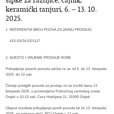
šipke za ražnjiće, čajnik,
keramički tanjuri, 6. – 13. 10.
2025.
1. REFERENTNI BROJ POZIVA ZA JAVNU PRODAJU
415-03/24-02/1117
2. MJESTO I VRIJEME PRODAJE ROBE
Prikupljanje pisanih ponuda održat će se od 6. do 13. listopada
2025. do 10 sati.
Čitanje pristiglih ponuda za prodaju će se izvršiti dana 13.
listopada 2025. u prostorijama Područnog carinskog ureda
Osijek u 10,15 sati, Cara Hadrijana 11, 31000 Osijek.
Objava rezultata prikupljanja javnih ponuda bit će 13. listopada
2025. na oglasnoj ploči PCU Osijek u 12 sati.