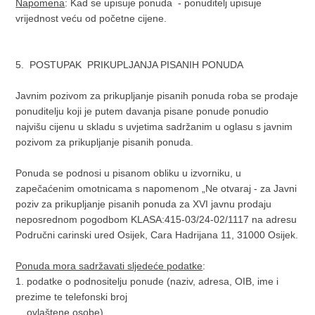
Napomena
: Kad se upisuje ponuda - ponuditelj upisuje
vrijednost veću od početne cijene.
5. POSTUPAK PRIKUPLJANJA PISANIH PONUDA
Javnim pozivom za prikupljanje pisanih ponuda roba se prodaje
ponuditelju koji je putem davanja pisane ponude ponudio
najvišu cijenu u skladu s uvjetima sadržanim u oglasu s javnim
pozivom za prikupljanje pisanih ponuda.
Ponuda se podnosi u pisanom obliku u izvorniku, u
zapečaćenim omotnicama s napomenom „Ne otvaraj - za Javni
poziv za prikupljanje pisanih ponuda za XVI javnu prodaju
neposrednom pogodbom KLASA:415-03/24-02/1117 na adresu
Područni carinski ured Osijek, Cara Hadrijana 11, 31000 Osijek.
Ponuda mora sadržavati sljedeće podatke
:
1. podatke o podnositelju ponude (naziv, adresa, OIB, ime i
prezime te telefonski broj
ovlaštene osobe)