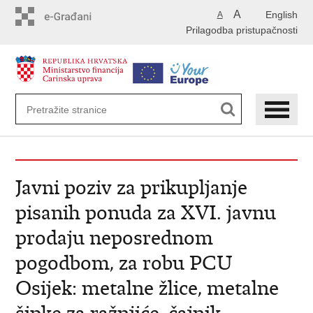
Preskoči
A
English
A
na
Prilagodba pristupačnosti
glavni
sadržaj
Javni poziv za prikupljanje
pisanih ponuda za XVI. javnu
prodaju neposrednom
pogodbom, za robu PCU
Osijek: metalne žlice, metalne