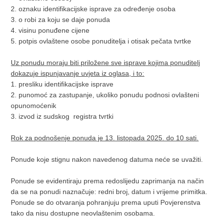
2. oznaku identifikacijske isprave za određenje osoba
3. o robi za koju se daje ponuda
4. visinu ponuđene cijene
5. potpis ovlaštene osobe ponuditelja i otisak pečata tvrtke
Uz ponudu moraju biti priložene sve isprave kojima ponuditelj
dokazuje ispunjavanje uvjeta iz oglasa, i to:
1. presliku identifikacijske isprave
2. punomoć za zastupanje, ukoliko ponudu podnosi ovlašteni
opunomoćenik
3. izvod iz sudskog registra tvrtki
Rok za podnošenje ponuda je 13. listopada 2025. do 10 sati.
Ponude koje stignu nakon navedenog datuma neće se uvažiti.
Ponude se evidentiraju prema redoslijedu zaprimanja na način
da se na ponudi naznačuje: redni broj, datum i vrijeme primitka.
Ponude se do otvaranja pohranjuju prema uputi Povjerenstva
tako da nisu dostupne neovlaštenim osobama.