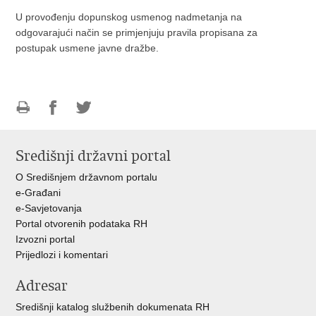
U provođenju dopunskog usmenog nadmetanja na
odgovarajući način se primjenjuju pravila propisana za
postupak usmene javne dražbe.
Ispiši
Podijeli
Podijeli
stranicu
na
na
Središnji državni portal
Facebooku
Twitteru
O Središnjem državnom portalu
e-Građani
e-Savjetovanja
Portal otvorenih podataka RH
Izvozni portal
Prijedlozi i komentari
Adresar
Središnji katalog službenih dokumenata RH