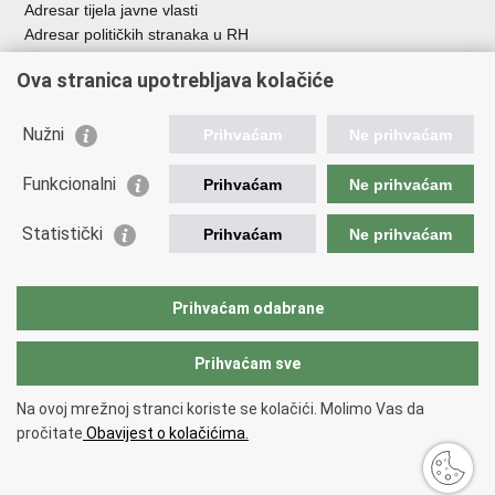
Adresar tijela javne vlasti
Adresar političkih stranaka u RH
Popis dužnosnika u RH
Ova stranica upotrebljava kolačiće
Besplatni telefoni javne uprave
Pozivi za žurnu pomoć
Nužni
Prihvaćam
Ne prihvaćam
Važne poveznice
Funkcionalni
Prihvaćam
Ne prihvaćam
Vlada Republike Hrvatske
Ministarstvo financija
Statistički
Prihvaćam
Ne prihvaćam
Europska komisija
Svjetska carinska organizacija
Taxation and Customs Union
Prihvaćam odabrane
Porezna uprava
Prihvaćam sve
Povratak na vrh
Na ovoj mrežnoj stranci koriste se kolačići. Molimo Vas da
Copyright © 2026 Ministarstvo financija, Carinska uprava.
Uvjeti
pročitate
Obavijest o kolačićima.
korištenja
.