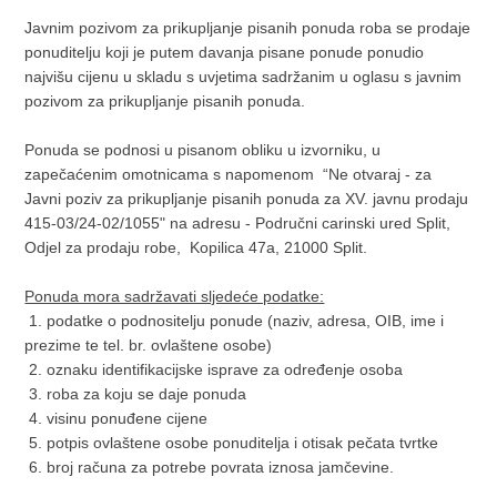
Javnim pozivom za prikupljanje pisanih ponuda roba se prodaje
ponuditelju koji je putem davanja pisane ponude ponudio
najvišu cijenu u skladu s uvjetima sadržanim u oglasu s javnim
pozivom za prikupljanje pisanih ponuda.
Ponuda se podnosi u pisanom obliku u izvorniku, u
zapečaćenim omotnicama s napomenom “Ne otvaraj - za
Javni poziv za prikupljanje pisanih ponuda za XV. javnu prodaju
415-03/24-02/1055" na adresu - Područni carinski ured Split,
Odjel za prodaju robe, Kopilica 47a, 21000 Split.
Ponuda mora sadržavati sljedeće podatke:
1. podatke o podnositelju ponude (naziv, adresa, OIB, ime i
prezime te tel. br. ovlaštene osobe)
2. oznaku identifikacijske isprave za određenje osoba
3. roba za koju se daje ponuda
4. visinu ponuđene cijene
5. potpis ovlaštene osobe ponuditelja i otisak pečata tvrtke
6. broj računa za potrebe povrata iznosa jamčevine.