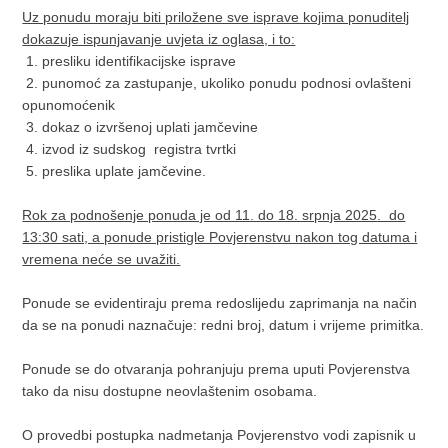
Uz ponudu moraju biti priložene sve isprave kojima ponuditelj
dokazuje ispunjavanje uvjeta iz oglasa, i to:
1. presliku identifikacijske isprave
2. punomoć za zastupanje, ukoliko ponudu podnosi ovlašteni
opunomoćenik
3. dokaz o izvršenoj uplati jamčevine
4. izvod iz sudskog registra tvrtki
5. preslika uplate jamčevine.
Rok za podnošenje ponuda je od 11. do 18. srpnja 2025. do
13:30 sati, a ponude pristigle Povjerenstvu nakon tog datuma i
vremena neće se uvažiti.
Ponude se evidentiraju prema redoslijedu zaprimanja na način
da se na ponudi naznačuje: redni broj, datum i vrijeme primitka.
Ponude se do otvaranja pohranjuju prema uputi Povjerenstva
tako da nisu dostupne neovlaštenim osobama.
O provedbi postupka nadmetanja Povjerenstvo vodi zapisnik u