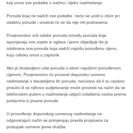
koji unosi sve podatke o načinu i tijeku nadmetanja.
Ponuda koja ne sadrži sve podatke neće se uzeti u obzir pri
odabiru ponude i smatrat će se da nije niti podnesena.
Povjerenstvo vrši odabir ponuda između ponuda koje
ispunjavaju sve uvjete iz oglasa i javno objavljuje da je
odabrana ona ponuda koja sadrži najvišu ponuđenu cijenu,
koju odluku unosi u zapisnik.
Ako je dostavljeno više ponuda s istom najvišom ponuđenom
cijenom, Povjerenstvo će provesti dopunsko usmeno
nadmetanje s davateljima tih ponuda, neovisno da li su osobno
prisutni ili se njihovo sudjelovanje može provesti na način da se
telefonskim putem u nadmetanje uključi ovlaštena osoba prema
podacima iz pisane ponude.
U provođenju dopunskog usmenog nadmetanja na
odgovarajući način se primjenjuju pravila propisana za
postupak usmene javne dražbe.