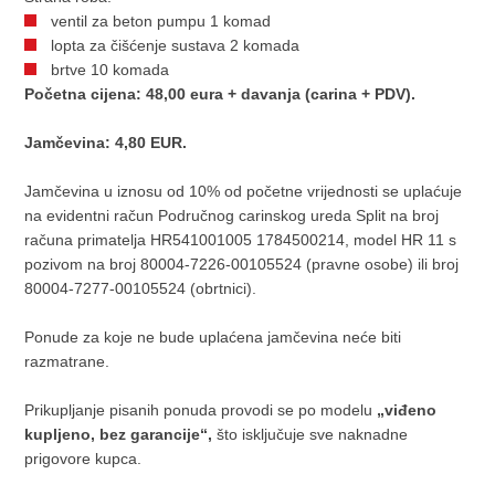
ventil za beton pumpu 1 komad
lopta za čišćenje sustava 2 komada
brtve 10 komada
Početna cijena: 48
,00 eura + davanja (carina + PDV).
Jamčevina: 4,80 EUR.
Jamčevina u iznosu od 10% od početne vrijednosti se uplaćuje
na evidentni račun Područnog carinskog ureda Split na broj
računa primatelja HR541001005 1784500214, model HR 11 s
pozivom na broj 80004-7226-00105524 (pravne osobe) ili broj
80004-7277-00105524 (obrtnici).
Ponude za koje ne bude uplaćena jamčevina neće biti
razmatrane.
Prikupljanje pisanih ponuda provodi se po modelu
„viđeno
kupljeno, bez garancije“,
što isključuje sve naknadne
prigovore kupca.