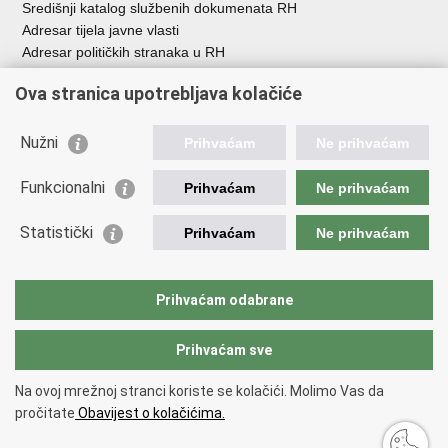
Središnji katalog službenih dokumenata RH
Adresar tijela javne vlasti
Adresar političkih stranaka u RH
Popis dužnosnika u RH
Ova stranica upotrebljava kolačiće
Besplatni telefoni javne uprave
Pozivi za žurnu pomoć
Nužni
Prihvaćam
Ne prihvaćam
Važne poveznice
Funkcionalni
Prihvaćam
Ne prihvaćam
Vlada Republike Hrvatske
Ministarstvo financija
Statistički
Prihvaćam
Ne prihvaćam
Europska komisija
Svjetska carinska organizacija
Taxation and Customs Union
Prihvaćam odabrane
Porezna uprava
Prihvaćam sve
Povratak na vrh
Na ovoj mrežnoj stranci koriste se kolačići. Molimo Vas da
Copyright © 2026 Ministarstvo financija, Carinska uprava.
Uvjeti
pročitate
Obavijest o kolačićima.
korištenja
.