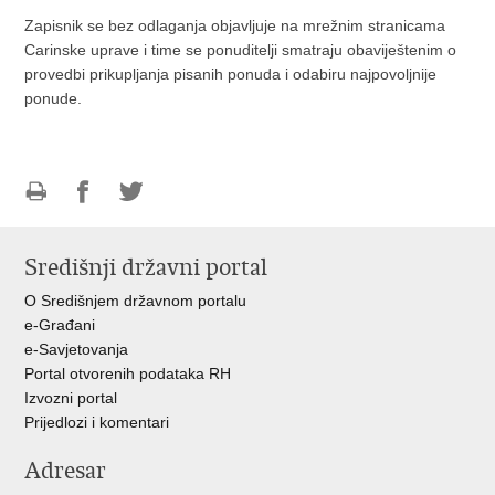
Zapisnik se bez odlaganja objavljuje na mrežnim stranicama
Carinske uprave i time se ponuditelji smatraju obaviještenim o
provedbi prikupljanja pisanih ponuda i odabiru najpovoljnije
ponude.
Ispiši
Podijeli
Podijeli
stranicu
na
na
Središnji državni portal
Facebooku
Twitteru
O Središnjem državnom portalu
e-Građani
e-Savjetovanja
Portal otvorenih podataka RH
Izvozni portal
Prijedlozi i komentari
Adresar