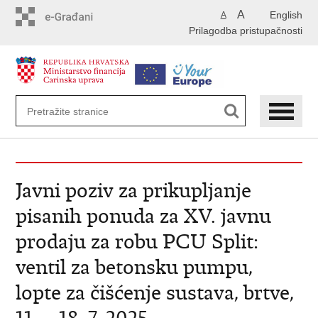
Preskoči
A
English
A
na
Prilagodba pristupačnosti
glavni
sadržaj
Javni poziv za prikupljanje
pisanih ponuda za XV. javnu
prodaju za robu PCU Split:
ventil za betonsku pumpu,
lopte za čišćenje sustava, brtve,