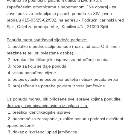
Ponuda se podnosi u pisanom obliku u izvorniku, u
zapečaćenim omotnicama s napomenom “Ne otvaraj - za
Javni poziv za prikupljanje pisanih ponuda za XIV. javnu
prodaju 415-03/25-02/992, na adresu - Područni carinski ured
Split, Odjel za prodaju robe, Kopilica 47a, 21000 Split.
Ponuda mora sadržavati sljedeće podatke:
1. podatke o podnositelju ponude (naziv, adresa, OIB, ime i
prezime te tel. br. ovlaštene osobe)
2. oznaku identifikacijske isprave za određenje osoba
3. roba za koju se daje ponuda
4. visinu ponuđene cijene
5. potpis ovlaštene osobe ponuditelja i otisak pečata tvrtke
6. broj računa za potrebe povrata iznosa jamčevine
Uz ponudu moraju biti priložene sve isprave kojima ponuditelj
dokazuje ispunjavanje uvjeta iz oglasa, i to:
1. presliku identifikacijske isprave
2. punomoć za zastupanje, ukoliko ponudu podnosi ovlašteni
opunomoćenik
3. dokaz o izvršenoj uplati jamčevine