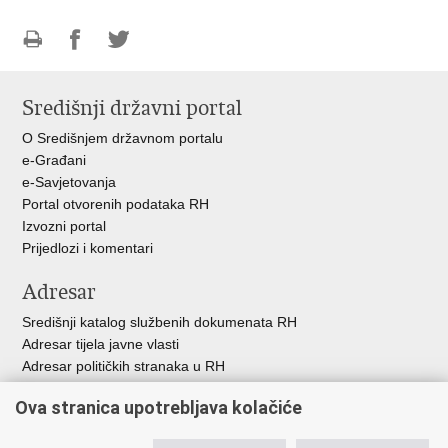
Ispiši
Podijeli
Podijeli
stranicu
na
na
Središnji državni portal
Facebooku
Twitteru
O Središnjem državnom portalu
e-Građani
e-Savjetovanja
Portal otvorenih podataka RH
Izvozni portal
Prijedlozi i komentari
Adresar
Središnji katalog službenih dokumenata RH
Adresar tijela javne vlasti
Adresar političkih stranaka u RH
Popis dužnosnika u RH
Ova stranica upotrebljava kolačiće
Besplatni telefoni javne uprave
Pozivi za žurnu pomoć