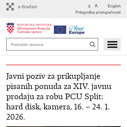
Preskoči
A
English
A
na
Prilagodba pristupačnosti
glavni
sadržaj
Javni poziv za prikupljanje
pisanih ponuda za XIV. javnu
prodaju za robu PCU Split:
hard disk, kamera, 16. – 24. 1.
2026.