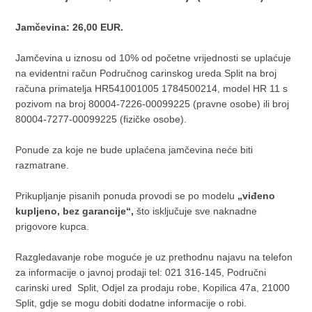
Jamčevina: 26,00 EUR.
Jamčevina u iznosu od 10% od početne vrijednosti se uplaćuje
na evidentni račun Područnog carinskog ureda Split na broj
računa primatelja HR541001005 1784500214, model HR 11 s
pozivom na broj 80004-7226-00099225 (pravne osobe) ili broj
80004-7277-00099225 (fizičke osobe).
Ponude za koje ne bude uplaćena jamčevina neće biti
razmatrane.
Prikupljanje pisanih ponuda provodi se po modelu
„viđeno
kupljeno, bez garancije“,
što isključuje sve naknadne
prigovore kupca.
Razgledavanje robe moguće je uz prethodnu najavu na telefon
za informacije o javnoj prodaji tel: 021 316-145, Područni
carinski ured Split, Odjel za prodaju robe, Kopilica 47a, 21000
Split, gdje se mogu dobiti dodatne informacije o robi.