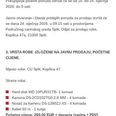
Prikupljanje pisanih ponuda održat će se od 16. do 24. siječnja
2026. do 9 sati.
Javno otvaranje i čitanje pristiglih ponuda za prodaju izvršit će
se dana 24. siječnja 2026. u 09:15 sati u prostorijama
Područnog carinskog ureda Split, Odjel za prodaju robe,
Kopilica 47a, 21000 Split.
3. VRSTA ROBE IZLOŽENE NA JAVNU PRODAJU, POČETNE
CIJENE.
Mjesto robe: CU Split, Kopilica 47
Strana roba:
Hard disk WD 10PURX1TB- 1 komad
Kamera DS-2CD1027G0 2,8 MM - 4 komada
Nosač za kameru DS-1280ZJ-XS - 4 komada
Kabel 60 m - 1 kutija
Početna cijena: 260,00 EUR + davanja (carina + PDV)