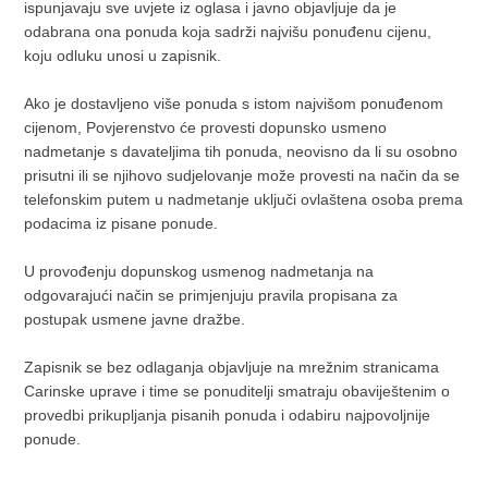
ispunjavaju sve uvjete iz oglasa i javno objavljuje da je
odabrana ona ponuda koja sadrži najvišu ponuđenu cijenu,
koju odluku unosi u zapisnik.
Ako je dostavljeno više ponuda s istom najvišom ponuđenom
cijenom, Povjerenstvo će provesti dopunsko usmeno
nadmetanje s davateljima tih ponuda, neovisno da li su osobno
prisutni ili se njihovo sudjelovanje može provesti na način da se
telefonskim putem u nadmetanje uključi ovlaštena osoba prema
podacima iz pisane ponude.
U provođenju dopunskog usmenog nadmetanja na
odgovarajući način se primjenjuju pravila propisana za
postupak usmene javne dražbe.
Zapisnik se bez odlaganja objavljuje na mrežnim stranicama
Carinske uprave i time se ponuditelji smatraju obaviještenim o
provedbi prikupljanja pisanih ponuda i odabiru najpovoljnije
ponude.