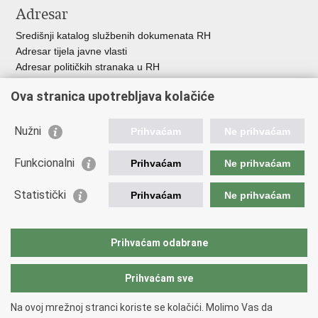
Adresar
Središnji katalog službenih dokumenata RH
Adresar tijela javne vlasti
Adresar političkih stranaka u RH
Popis dužnosnika u RH
Ova stranica upotrebljava kolačiće
Besplatni telefoni javne uprave
Pozivi za žurnu pomoć
Nužni
Prihvaćam
Ne prihvaćam
Važne poveznice
Funkcionalni
Prihvaćam
Ne prihvaćam
Vlada Republike Hrvatske
Ministarstvo financija
Statistički
Prihvaćam
Ne prihvaćam
Europska komisija
Svjetska carinska organizacija
Taxation and Customs Union
Prihvaćam odabrane
Porezna uprava
Prihvaćam sve
Povratak na vrh
Na ovoj mrežnoj stranci koriste se kolačići. Molimo Vas da
Copyright © 2026 Ministarstvo financija, Carinska uprava.
Uvjeti