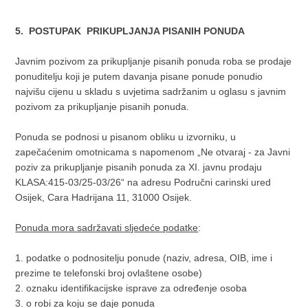
5. POSTUPAK PRIKUPLJANJA PISANIH PONUDA
Javnim pozivom za prikupljanje pisanih ponuda roba se prodaje
ponuditelju koji je putem davanja pisane ponude ponudio
najvišu cijenu u skladu s uvjetima sadržanim u oglasu s javnim
pozivom za prikupljanje pisanih ponuda.
Ponuda se podnosi u pisanom obliku u izvorniku, u
zapečaćenim omotnicama s napomenom „Ne otvaraj - za Javni
poziv za prikupljanje pisanih ponuda za XI. javnu prodaju
KLASA:415-03/25-03/26“ na adresu Područni carinski ured
Osijek, Cara Hadrijana 11, 31000 Osijek.
Ponuda mora sadržavati sljedeće podatke
:
1. podatke o podnositelju ponude (naziv, adresa, OIB, ime i
prezime te telefonski broj ovlaštene osobe)
2. oznaku identifikacijske isprave za određenje osoba
3. o robi za koju se daje ponuda