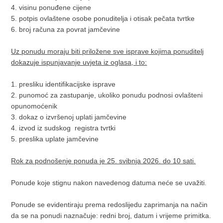
4. visinu ponuđene cijene
5. potpis ovlaštene osobe ponuditelja i otisak pečata tvrtke
6. broj računa za povrat jamčevine
Uz ponudu moraju biti priložene sve isprave kojima ponuditelj
dokazuje ispunjavanje uvjeta iz oglasa, i to:
1. presliku identifikacijske isprave
2. punomoć za zastupanje, ukoliko ponudu podnosi ovlašteni
opunomoćenik
3. dokaz o izvršenoj uplati jamčevine
4. izvod iz sudskog registra tvrtki
5. preslika uplate jamčevine
Rok za podnošenje ponuda je 25. svibnja 2026. do 10 sati.
Ponude koje stignu nakon navedenog datuma neće se uvažiti.
Ponude se evidentiraju prema redoslijedu zaprimanja na način
da se na ponudi naznačuje: redni broj, datum i vrijeme primitka.