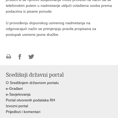
telefonskim putem u nadmetanje uključi ovlaštena osoba prema
podacima iz pisane ponude.
U provođenju dopunskog usmenog nadmetanja na
odgovarajući način se primjenjuju pravila propisana za
postupak usmene javne dražbe.
Ispiši
Podijeli
Podijeli
stranicu
na
na
Središnji državni portal
Facebooku
Twitteru
O Središnjem državnom portalu
e-Građani
e-Savjetovanja
Portal otvorenih podataka RH
Izvozni portal
Prijedlozi i komentari