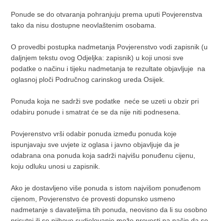
Ponude se do otvaranja pohranjuju prema uputi Povjerenstva
tako da nisu dostupne neovlaštenim osobama.
O provedbi postupka nadmetanja Povjerenstvo vodi zapisnik (u
daljnjem tekstu ovog Odjeljka: zapisnik) u koji unosi sve
podatke o načinu i tijeku nadmetanja te rezultate objavljuje na
oglasnoj ploči Područnog carinskog ureda Osijek.
Ponuda koja ne sadrži sve podatke neće se uzeti u obzir pri
odabiru ponude i smatrat će se da nije niti podnesena.
Povjerenstvo vrši odabir ponuda između ponuda koje
ispunjavaju sve uvjete iz oglasa i javno objavljuje da je
odabrana ona ponuda koja sadrži najvišu ponuđenu cijenu,
koju odluku unosi u zapisnik.
Ako je dostavljeno više ponuda s istom najvišom ponuđenom
cijenom, Povjerenstvo će provesti dopunsko usmeno
nadmetanje s davateljima tih ponuda, neovisno da li su osobno
prisutni ili se njihovo sudjelovanje može provesti na način da se