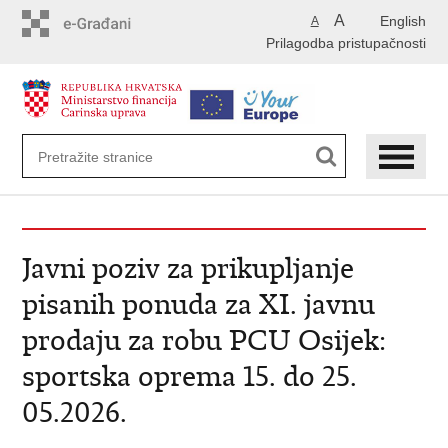
Preskoči
A
English
A
na
Prilagodba pristupačnosti
glavni
sadržaj
Javni poziv za prikupljanje
pisanih ponuda za XI. javnu
prodaju za robu PCU Osijek:
sportska oprema 15. do 25.
05.2026.