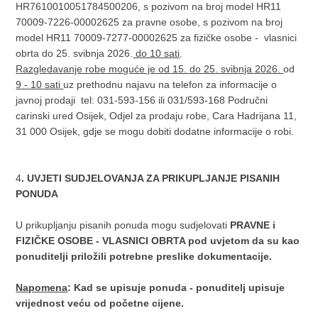
HR7610010051784500206, s pozivom na broj model HR11
70009-7226-00002625 za pravne osobe, s pozivom na broj
model HR11 70009-7277-00002625 za fizičke osobe - vlasnici
obrta do 25. svibnja 2026.
do 10 sati
.
Razgledavanje robe moguće je od 15. do 25. svibnja 2026.
od
9 - 10 sati
uz prethodnu najavu na telefon za informacije o
javnoj prodaji tel: 031-593-156 ili 031/593-168 Područni
carinski ured Osijek, Odjel za prodaju robe, Cara Hadrijana 11,
31 000 Osijek, gdje se mogu dobiti dodatne informacije o robi.
4
. UVJETI SUDJELOVANJA ZA PRIKUPLJANJE PISANIH
PONUDA
U prikupljanju pisanih ponuda mogu sudjelovati
PRAVNE i
FIZIČKE OSOBE - VLASNICI OBRTA pod uvjetom da su kao
ponuditelji priložili potrebne preslike dokumentacije.
Napomena
: Kad se upisuje ponuda - ponuditelj upisuje
vrijednost veću od početne cijene.