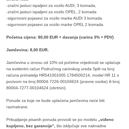
-zračni jastuci ispaljeni za vozilo AUDI, 3 komada,
-zračni jastuci ispaljeni za vozilo OPEL, 2 komada
-sigurnosni pojasevi za vozilo marke AUDI 3 komada
-sigurnosni pojasevi za vozilo marke OPEL 2 komada.
Početna cijena: 80,00 EUR + davanja (carina 3% + PDV)
Jamčevina: 8,00 EUR.
Jamčevina u iznosu od 10% od početne vrijednosti se uplaćuje
na evidentni račun Područnog carinskog ureda Split na broj
računa primatelja HR541001005 1784500214, model HR 11 s
pozivom na broj 80004-7226-00104624 (pravne osobe) ili broj
80004-7277-00104624 (obrtnici).
Ponude za koje ne bude uplaćena jamčevina neće biti
razmatrane.
Prikupljanje pisanih ponuda provodi se po modelu
„viđeno
kupljeno, bez garancije“,
što isključuje sve naknadne