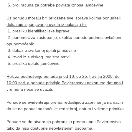
6. broj računa za potrebe povrata iznosa jamčevine.
Uz ponudu moraju biti priložene sve isprave kojima ponuditelj
dokazuje ispunjavanje uvjeta iz oglasa, i to:
1. presliku identifikacijske isprave,
2. punomoć za zastupanje, ukoliko ponudu podnosi ovlašteni
opunomoćenik
3. dokaz o izvršenoj uplati jamčevine
4. izvod iz sudskog registra tvrtki
5. preslika uplate jamčevine.
Rok za podnošenje ponuda je od 18. do 25. travnja 2025. do
10:00 sati, a ponude pristigle Povjerenstvu nakon tog datuma i
vremena neće se uvažiti.
Ponude se evidentiraju prema redoslijedu zaprimanja na način
da se na ponudi naznačuje: redni broj, datum i vrijeme primitka.
Ponude se do otvaranja pohranjuju prema uputi Povjerenstva
tako da nisu dostupne neovlaštenim osobama.