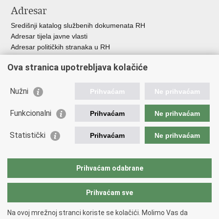
Adresar
Središnji katalog službenih dokumenata RH
Adresar tijela javne vlasti
Adresar političkih stranaka u RH
Popis dužnosnika u RH
Ova stranica upotrebljava kolačiće
Besplatni telefoni javne uprave
Pozivi za žurnu pomoć
Nužni
Prihvaćam
Ne prihvaćam
Važne poveznice
Funkcionalni
Prihvaćam
Ne prihvaćam
Vlada Republike Hrvatske
Ministarstvo financija
Statistički
Prihvaćam
Ne prihvaćam
Europska komisija
Svjetska carinska organizacija
Taxation and Customs Union
Prihvaćam odabrane
Porezna uprava
Prihvaćam sve
Povratak na vrh
Na ovoj mrežnoj stranci koriste se kolačići. Molimo Vas da