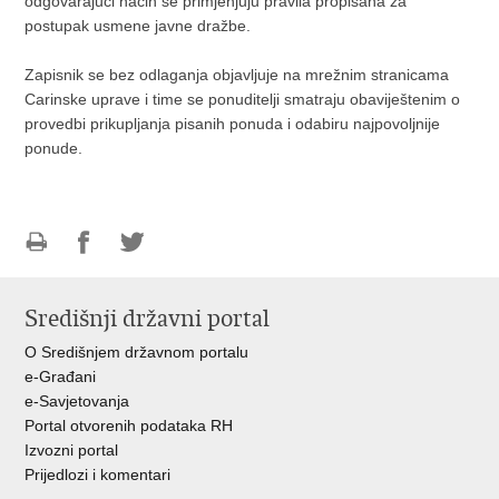
odgovarajući način se primjenjuju pravila propisana za
postupak usmene javne dražbe.
Zapisnik se bez odlaganja objavljuje na mrežnim stranicama
Carinske uprave i time se ponuditelji smatraju obaviještenim o
provedbi prikupljanja pisanih ponuda i odabiru najpovoljnije
ponude.
Ispiši
Podijeli
Podijeli
stranicu
na
na
Središnji državni portal
Facebooku
Twitteru
O Središnjem državnom portalu
e-Građani
e-Savjetovanja
Portal otvorenih podataka RH
Izvozni portal
Prijedlozi i komentari