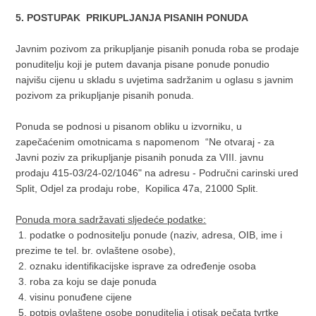
5. POSTUPAK PRIKUPLJANJA PISANIH PONUDA
Javnim pozivom za prikupljanje pisanih ponuda roba se prodaje
ponuditelju koji je putem davanja pisane ponude ponudio
najvišu cijenu u skladu s uvjetima sadržanim u oglasu s javnim
pozivom za prikupljanje pisanih ponuda.
Ponuda se podnosi u pisanom obliku u izvorniku, u
zapečaćenim omotnicama s napomenom “Ne otvaraj - za
Javni poziv za prikupljanje pisanih ponuda za VIII. javnu
prodaju 415-03/24-02/1046" na adresu - Područni carinski ured
Split, Odjel za prodaju robe, Kopilica 47a, 21000 Split.
Ponuda mora sadržavati sljedeće podatke:
1. podatke o podnositelju ponude (naziv, adresa, OIB, ime i
prezime te tel. br. ovlaštene osobe),
2. oznaku identifikacijske isprave za određenje osoba
3. roba za koju se daje ponuda
4. visinu ponuđene cijene
5. potpis ovlaštene osobe ponuditelja i otisak pečata tvrtke