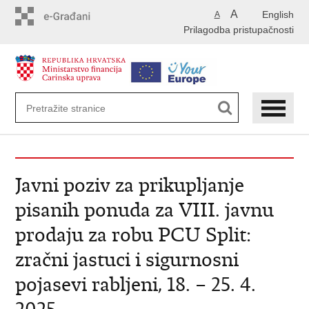
Preskoči
A
English
A
na
Prilagodba pristupačnosti
glavni
sadržaj
Javni poziv za prikupljanje
pisanih ponuda za VIII. javnu
prodaju za robu PCU Split:
zračni jastuci i sigurnosni
pojasevi rabljeni, 18. – 25. 4.