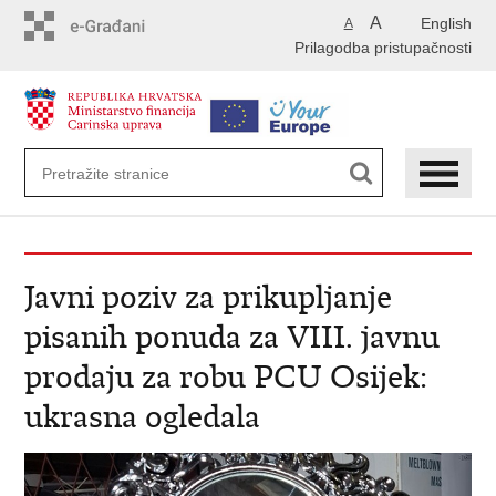
Preskoči
A
English
A
na
Prilagodba pristupačnosti
glavni
sadržaj
Javni poziv za prikupljanje
pisanih ponuda za VIII. javnu
prodaju za robu PCU Osijek:
ukrasna ogledala