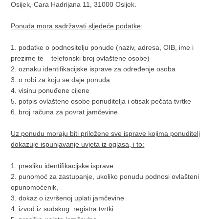
Osijek, Cara Hadrijana 11, 31000 Osijek.
Ponuda mora sadržavati sljedeće podatke
:
1. podatke o podnositelju ponude (naziv, adresa, OIB, ime i
prezime te telefonski broj ovlaštene osobe)
2. oznaku identifikacijske isprave za određenje osoba
3. o robi za koju se daje ponuda
4. visinu ponuđene cijene
5. potpis ovlaštene osobe ponuditelja i otisak pečata tvrtke
6. broj računa za povrat jamčevine
Uz ponudu moraju biti priložene sve isprave kojima ponuditelj
dokazuje ispunjavanje uvjeta iz oglasa, i to:
1. presliku identifikacijske isprave
2. punomoć za zastupanje, ukoliko ponudu podnosi ovlašteni
opunomoćenik,
3. dokaz o izvršenoj uplati jamčevine
4. izvod iz sudskog registra tvrtki