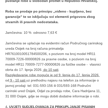
puštanje robe u slobodan promet u Republici Hrvatskoj.
Roba se prodaje po principu „viđeno - kupljeno, bez
garancije“ te se isključuju svi elementi prigovora zbog
stvarnih ili pravnih nedostataka.
Jamčevina: 10 % odnosno 7,63 €
Jamčevina se uplaćuje na evidentni račun Područnog carinskog
ureda Osijek na broj računa primatelja
HR7610010051784500206, s pozivom na broj model HR11
70009-7226-00000826 za pravne osobe, s pozivom na broj
model HR11 70009-7277-00000826 za fizičke osobe - vlasnici
obrta do 17. lipnja 2026.
do 10 sati
.
Razgledavanje robe moguće je od 9. lipnja do 17. lipnja 2026.
od
9 - 10 sati
uz prethodnu najavu na telefon za informacije o
javnoj prodaji tel: 031-593-156 ili 031/593-168 Područni
carinski ured Osijek, Odjel za prodaju robe, Cara Hadrijana 11,
31 000 Osijek, gdje se mogu dobiti dodatne informacije o robi.
4
. UVJETI SUDJELOVANJA ZA PRIKUPLJANJE PISANIH