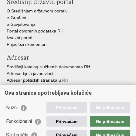
Središnji državni portal
Facebooku
Twitteru
O Središnjem državnom portalu
e-Građani
e-Savjetovanja
Portal otvorenih podataka RH
Izvozni portal
Prijedlozi i komentari
Adresar
Središnji katalog službenih dokumenata RH
Adresar tijela javne vlasti
Adresar političkih stranaka u RH
Popis dužnosnika u RH
Ova stranica upotrebljava kolačiće
Besplatni telefoni javne uprave
Pozivi za žurnu pomoć
Nužni
Prihvaćam
Ne prihvaćam
Važne poveznice
Funkcionalni
Prihvaćam
Ne prihvaćam
Vlada Republike Hrvatske
Ministarstvo financija
Statistički
Prihvaćam
Ne prihvaćam
Europska komisija