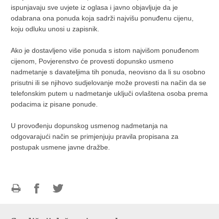
ispunjavaju sve uvjete iz oglasa i javno objavljuje da je
odabrana ona ponuda koja sadrži najvišu ponuđenu cijenu,
koju odluku unosi u zapisnik.
Ako je dostavljeno više ponuda s istom najvišom ponuđenom
cijenom, Povjerenstvo će provesti dopunsko usmeno
nadmetanje s davateljima tih ponuda, neovisno da li su osobno
prisutni ili se njihovo sudjelovanje može provesti na način da se
telefonskim putem u nadmetanje uključi ovlaštena osoba prema
podacima iz pisane ponude.
U provođenju dopunskog usmenog nadmetanja na
odgovarajući način se primjenjuju pravila propisana za
postupak usmene javne dražbe.
Ispiši
Podijeli
Podijeli
stranicu
na
na