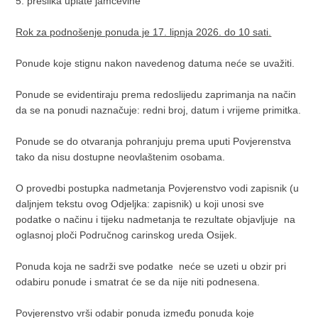
5. preslika uplate jamčevine
Rok za podnošenje ponuda je 17. lipnja 2026. do 10 sati.
Ponude koje stignu nakon navedenog datuma neće se uvažiti.
Ponude se evidentiraju prema redoslijedu zaprimanja na način
da se na ponudi naznačuje: redni broj, datum i vrijeme primitka.
Ponude se do otvaranja pohranjuju prema uputi Povjerenstva
tako da nisu dostupne neovlaštenim osobama.
O provedbi postupka nadmetanja Povjerenstvo vodi zapisnik (u
daljnjem tekstu ovog Odjeljka: zapisnik) u koji unosi sve
podatke o načinu i tijeku nadmetanja te rezultate objavljuje na
oglasnoj ploči Područnog carinskog ureda Osijek.
Ponuda koja ne sadrži sve podatke neće se uzeti u obzir pri
odabiru ponude i smatrat će se da nije niti podnesena.
Povjerenstvo vrši odabir ponuda između ponuda koje