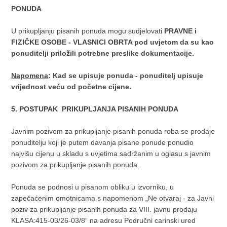
PONUDA
U prikupljanju pisanih ponuda mogu sudjelovati
PRAVNE i
FIZIČKE OSOBE - VLASNICI OBRTA pod uvjetom da su kao
ponuditelji priložili potrebne preslike dokumentacije.
Napomena
: Kad se upisuje ponuda - ponuditelj upisuje
vrijednost veću od početne cijene.
5. POSTUPAK PRIKUPLJANJA PISANIH PONUDA
Javnim pozivom za prikupljanje pisanih ponuda roba se prodaje
ponuditelju koji je putem davanja pisane ponude ponudio
najvišu cijenu u skladu s uvjetima sadržanim u oglasu s javnim
pozivom za prikupljanje pisanih ponuda.
Ponuda se podnosi u pisanom obliku u izvorniku, u
zapečaćenim omotnicama s napomenom „Ne otvaraj - za Javni
poziv za prikupljanje pisanih ponuda za VIII. javnu prodaju
KLASA:415-03/26-03/8“ na adresu Područni carinski ured