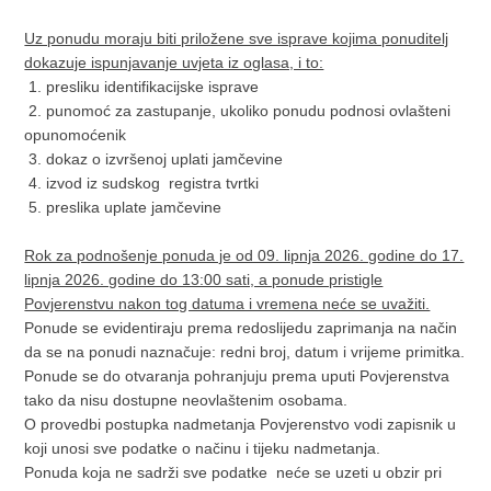
Uz ponudu moraju biti priložene sve isprave kojima ponuditelj
dokazuje ispunjavanje uvjeta iz oglasa, i to:
1. presliku identifikacijske isprave
2. punomoć za zastupanje, ukoliko ponudu podnosi ovlašteni
opunomoćenik
3. dokaz o izvršenoj uplati jamčevine
4. izvod iz sudskog registra tvrtki
5. preslika uplate jamčevine
Rok za podnošenje ponuda je od 09. lipnja 2026. godine do 17.
lipnja 2026. godine do 13:00 sati, a ponude pristigle
Povjerenstvu nakon tog datuma i vremena neće se uvažiti.
Ponude se evidentiraju prema redoslijedu zaprimanja na način
da se na ponudi naznačuje: redni broj, datum i vrijeme primitka.
Ponude se do otvaranja pohranjuju prema uputi Povjerenstva
tako da nisu dostupne neovlaštenim osobama.
O provedbi postupka nadmetanja Povjerenstvo vodi zapisnik u
koji unosi sve podatke o načinu i tijeku nadmetanja.
Ponuda koja ne sadrži sve podatke neće se uzeti u obzir pri