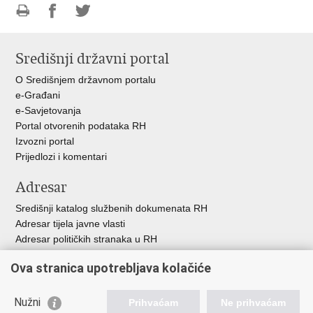
Ispiši
Podijeli
Podijeli
stranicu
na
na
Središnji državni portal
Facebooku
Twitteru
O Središnjem državnom portalu
e-Građani
e-Savjetovanja
Portal otvorenih podataka RH
Izvozni portal
Prijedlozi i komentari
Adresar
Središnji katalog službenih dokumenata RH
Adresar tijela javne vlasti
Adresar političkih stranaka u RH
Popis dužnosnika u RH
Ova stranica upotrebljava kolačiće
Besplatni telefoni javne uprave
Pozivi za žurnu pomoć
Nužni
Prihvaćam
Ne prihvaćam