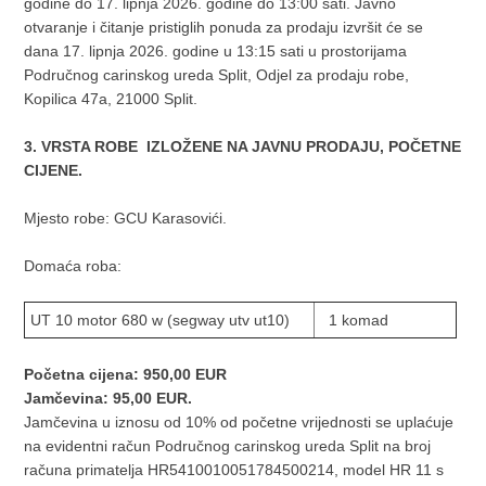
godine do 17. lipnja 2026. godine do 13:00 sati. Javno
otvaranje i čitanje pristiglih ponuda za prodaju izvršit će se
dana 17. lipnja 2026. godine u 13:15 sati u prostorijama
Područnog carinskog ureda Split, Odjel za prodaju robe,
Kopilica 47a, 21000 Split.
3. VRSTA ROBE IZLOŽENE NA JAVNU PRODAJU, POČETNE
CIJENE.
Mjesto robe: GCU Karasovići.
Domaća roba:
UT 10 motor 680 w (segway utv ut10)
1 komad
Početna cijena: 950,00 EUR
Jamčevina: 95,00 EUR.
Jamčevina u iznosu od 10% od početne vrijednosti se uplaćuje
na evidentni račun Područnog carinskog ureda Split na broj
računa primatelja HR5410010051784500214, model HR 11 s