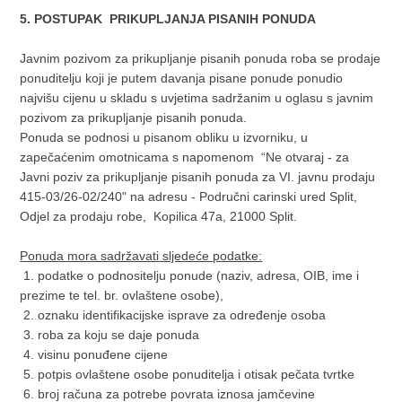
5. POSTUPAK PRIKUPLJANJA PISANIH PONUDA
Javnim pozivom za prikupljanje pisanih ponuda roba se prodaje
ponuditelju koji je putem davanja pisane ponude ponudio
najvišu cijenu u skladu s uvjetima sadržanim u oglasu s javnim
pozivom za prikupljanje pisanih ponuda.
Ponuda se podnosi u pisanom obliku u izvorniku, u
zapečaćenim omotnicama s napomenom “Ne otvaraj - za
Javni poziv za prikupljanje pisanih ponuda za VI. javnu prodaju
415-03/26-02/240" na adresu - Područni carinski ured Split,
Odjel za prodaju robe, Kopilica 47a, 21000 Split.
Ponuda mora sadržavati sljedeće podatke:
1. podatke o podnositelju ponude (naziv, adresa, OIB, ime i
prezime te tel. br. ovlaštene osobe),
2. oznaku identifikacijske isprave za određenje osoba
3. roba za koju se daje ponuda
4. visinu ponuđene cijene
5. potpis ovlaštene osobe ponuditelja i otisak pečata tvrtke
6. broj računa za potrebe povrata iznosa jamčevine