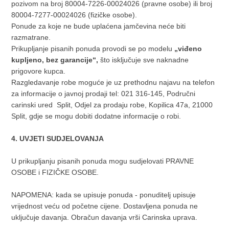
pozivom na broj 80004-7226-00024026 (pravne osobe) ili broj
80004-7277-00024026 (fizičke osobe).
Ponude za koje ne bude uplaćena jamčevina neće biti
razmatrane.
Prikupljanje pisanih ponuda provodi se po modelu
„viđeno
kupljeno, bez garancije“,
što isključuje sve naknadne
prigovore kupca.
Razgledavanje robe moguće je uz prethodnu najavu na telefon
za informacije o javnoj prodaji tel: 021 316-145, Područni
carinski ured Split, Odjel za prodaju robe, Kopilica 47a, 21000
Split, gdje se mogu dobiti dodatne informacije o robi.
4. UVJETI SUDJELOVANJA
U prikupljanju pisanih ponuda mogu sudjelovati PRAVNE
OSOBE i FIZIČKE OSOBE.
NAPOMENA: kada se upisuje ponuda - ponuditelj upisuje
vrijednost veću od početne cijene. Dostavljena ponuda ne
uključuje davanja. Obračun davanja vrši Carinska uprava.