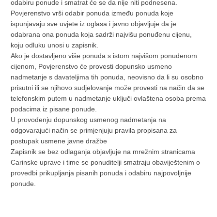
odabiru ponude i smatrat će se da nije niti podnesena.
Povjerenstvo vrši odabir ponuda između ponuda koje
ispunjavaju sve uvjete iz oglasa i javno objavljuje da je
odabrana ona ponuda koja sadrži najvišu ponuđenu cijenu,
koju odluku unosi u zapisnik.
Ako je dostavljeno više ponuda s istom najvišom ponuđenom
cijenom, Povjerenstvo će provesti dopunsko usmeno
nadmetanje s davateljima tih ponuda, neovisno da li su osobno
prisutni ili se njihovo sudjelovanje može provesti na način da se
telefonskim putem u nadmetanje uključi ovlaštena osoba prema
podacima iz pisane ponude.
U provođenju dopunskog usmenog nadmetanja na
odgovarajući način se primjenjuju pravila propisana za
postupak usmene javne dražbe
Zapisnik se bez odlaganja objavljuje na mrežnim stranicama
Carinske uprave i time se ponuditelji smatraju obaviještenim o
provedbi prikupljanja pisanih ponuda i odabiru najpovoljnije
ponude.