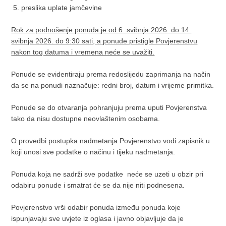
5. preslika uplate jamčevine
Rok za podnošenje ponuda je od 6. svibnja 2026. do 14.
svibnja 2026. do 9:30 sati, a ponude pristigle Povjerenstvu
nakon tog datuma i vremena neće se uvažiti.
Ponude se evidentiraju prema redoslijedu zaprimanja na način
da se na ponudi naznačuje: redni broj, datum i vrijeme primitka.
Ponude se do otvaranja pohranjuju prema uputi Povjerenstva
tako da nisu dostupne neovlaštenim osobama.
O provedbi postupka nadmetanja Povjerenstvo vodi zapisnik u
koji unosi sve podatke o načinu i tijeku nadmetanja.
Ponuda koja ne sadrži sve podatke neće se uzeti u obzir pri
odabiru ponude i smatrat će se da nije niti podnesena.
Povjerenstvo vrši odabir ponuda između ponuda koje
ispunjavaju sve uvjete iz oglasa i javno objavljuje da je