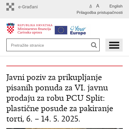
Preskoči
A
English
A
na
Prilagodba pristupačnosti
glavni
sadržaj
Javni poziv za prikupljanje
pisanih ponuda za VI. javnu
prodaju za robu PCU Split:
plastične posude za pakiranje
torti, 6. – 14. 5. 2025.