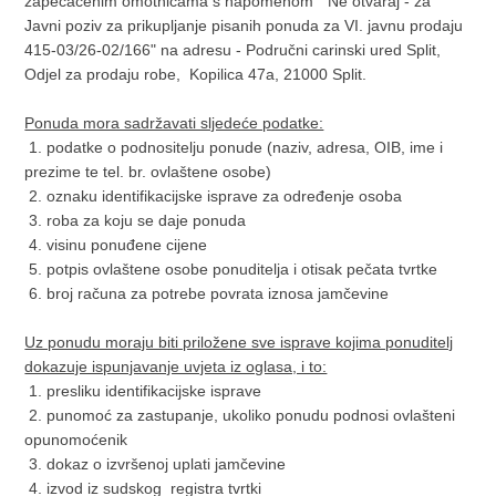
zapečaćenim omotnicama s napomenom “Ne otvaraj - za
Javni poziv za prikupljanje pisanih ponuda za VI. javnu prodaju
415-03/26-02/166" na adresu - Područni carinski ured Split,
Odjel za prodaju robe, Kopilica 47a, 21000 Split.
Ponuda mora sadržavati sljedeće podatke:
1. podatke o podnositelju ponude (naziv, adresa, OIB, ime i
prezime te tel. br. ovlaštene osobe)
2. oznaku identifikacijske isprave za određenje osoba
3. roba za koju se daje ponuda
4. visinu ponuđene cijene
5. potpis ovlaštene osobe ponuditelja i otisak pečata tvrtke
6. broj računa za potrebe povrata iznosa jamčevine
Uz ponudu moraju biti priložene sve isprave kojima ponuditelj
dokazuje ispunjavanje uvjeta iz oglasa, i to:
1. presliku identifikacijske isprave
2. punomoć za zastupanje, ukoliko ponudu podnosi ovlašteni
opunomoćenik
3. dokaz o izvršenoj uplati jamčevine
4. izvod iz sudskog registra tvrtki