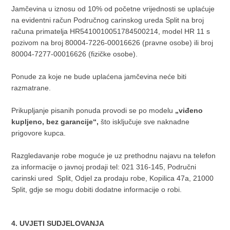
Jamčevina u iznosu od 10% od početne vrijednosti se uplaćuje
na evidentni račun Područnog carinskog ureda Split na broj
računa primatelja HR5410010051784500214, model HR 11 s
pozivom na broj 80004-7226-00016626 (pravne osobe) ili broj
80004-7277-00016626 (fizičke osobe).
Ponude za koje ne bude uplaćena jamčevina neće biti
razmatrane.
Prikupljanje pisanih ponuda provodi se po modelu
„viđeno
kupljeno, bez garancije“,
što isključuje sve naknadne
prigovore kupca.
Razgledavanje robe moguće je uz prethodnu najavu na telefon
za informacije o javnoj prodaji tel: 021 316-145, Područni
carinski ured Split, Odjel za prodaju robe, Kopilica 47a, 21000
Split, gdje se mogu dobiti dodatne informacije o robi.
4. UVJETI SUDJELOVANJA