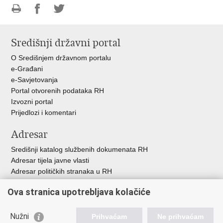
Ispiši
Podijeli
Podijeli
stranicu
na
na
Središnji državni portal
Facebooku
Twitteru
O Središnjem državnom portalu
e-Građani
e-Savjetovanja
Portal otvorenih podataka RH
Izvozni portal
Prijedlozi i komentari
Adresar
Središnji katalog službenih dokumenata RH
Adresar tijela javne vlasti
Adresar političkih stranaka u RH
Popis dužnosnika u RH
Ova stranica upotrebljava kolačiće
Besplatni telefoni javne uprave
Pozivi za žurnu pomoć
Nužni
Prihvaćam
Ne prihvaćam