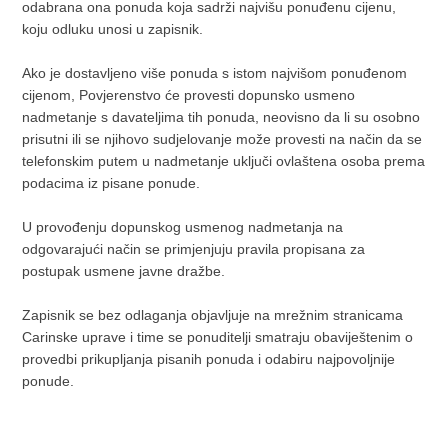
odabrana ona ponuda koja sadrži najvišu ponuđenu cijenu,
koju odluku unosi u zapisnik.
Ako je dostavljeno više ponuda s istom najvišom ponuđenom
cijenom, Povjerenstvo će provesti dopunsko usmeno
nadmetanje s davateljima tih ponuda, neovisno da li su osobno
prisutni ili se njihovo sudjelovanje može provesti na način da se
telefonskim putem u nadmetanje uključi ovlaštena osoba prema
podacima iz pisane ponude.
U provođenju dopunskog usmenog nadmetanja na
odgovarajući način se primjenjuju pravila propisana za
postupak usmene javne dražbe.
Zapisnik se bez odlaganja objavljuje na mrežnim stranicama
Carinske uprave i time se ponuditelji smatraju obaviještenim o
provedbi prikupljanja pisanih ponuda i odabiru najpovoljnije
ponude.