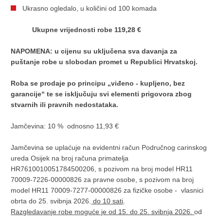
Ukrasno ogledalo, u količini od 100 komada
U
kupne vrijednosti robe 119,28 €
NAPOMENA: u cijenu su uključena sva davanja za
puštanje robe u slobodan promet u Republici Hrvatskoj.
Roba se prodaje po principu „viđeno - kupljeno, bez
garancije“ te se isključuju svi elementi prigovora zbog
stvarnih ili pravnih nedostataka.
Jamčevina: 10 % odnosno 11,93 €
Jamčevina se uplaćuje na evidentni račun Područnog carinskog
ureda Osijek na broj računa primatelja
HR7610010051784500206, s pozivom na broj model HR11
70009-7226-00000826 za pravne osobe, s pozivom na broj
model HR11 70009-7277-00000826 za fizičke osobe - vlasnici
obrta do 25. svibnja 2026.
do 10 sati
.
Razgledavanje robe moguće je od 15. do 25. svibnja 2026.
od