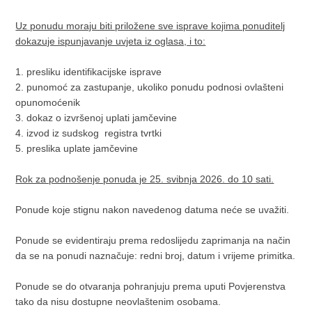
Uz ponudu moraju biti priložene sve isprave kojima ponuditelj
dokazuje ispunjavanje uvjeta iz oglasa, i to:
1. presliku identifikacijske isprave
2. punomoć za zastupanje, ukoliko ponudu podnosi ovlašteni
opunomoćenik
3. dokaz o izvršenoj uplati jamčevine
4. izvod iz sudskog registra tvrtki
5. preslika uplate jamčevine
Rok za podnošenje ponuda je 25. svibnja 2026. do 10 sati.
Ponude koje stignu nakon navedenog datuma neće se uvažiti.
Ponude se evidentiraju prema redoslijedu zaprimanja na način
da se na ponudi naznačuje: redni broj, datum i vrijeme primitka.
Ponude se do otvaranja pohranjuju prema uputi Povjerenstva
tako da nisu dostupne neovlaštenim osobama.