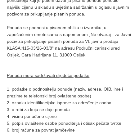
ponuditelju koji je putem davanja pisane ponude ponudio
najvišu cijenu u skladu s uvjetima sadržanim u oglasu s javnim
pozivom za prikupljanje pisanih ponuda.
Ponuda se podnosi u pisanom obliku u izvorniku, u
zapečaćenim omotnicama s napomenom „Ne otvaraj - za Javni
poziv za prikupljanje pisanih ponuda za VI. javnu prodaju
KLASA:415-03/26-03/8“ na adresu Područni carinski ured
Osijek, Cara Hadrijana 11, 31000 Osijek.
Ponuda mora sadržavati sljedeće podatke
:
1. podatke o podnositelju ponude (naziv, adresa, OIB, ime i
prezime te telefonski broj ovlaštene osobe)
2. oznaku identifikacijske isprave za određenje osoba
3. o robi za koju se daje ponuda
4. visinu ponuđene cijene
5. potpis ovlaštene osobe ponuditelja i otisak pečata tvrtke
6. broj računa za povrat jamčevine