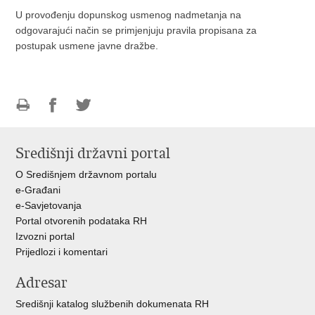
U provođenju dopunskog usmenog nadmetanja na
odgovarajući način se primjenjuju pravila propisana za
postupak usmene javne dražbe.
Ispiši
Podijeli
Podijeli
stranicu
na
na
Središnji državni portal
Facebooku
Twitteru
O Središnjem državnom portalu
e-Građani
e-Savjetovanja
Portal otvorenih podataka RH
Izvozni portal
Prijedlozi i komentari
Adresar
Središnji katalog službenih dokumenata RH