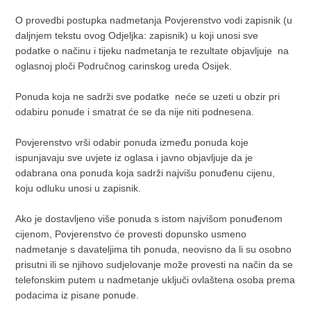
O provedbi postupka nadmetanja Povjerenstvo vodi zapisnik (u
daljnjem tekstu ovog Odjeljka: zapisnik) u koji unosi sve
podatke o načinu i tijeku nadmetanja te rezultate objavljuje na
oglasnoj ploči Područnog carinskog ureda Osijek.
Ponuda koja ne sadrži sve podatke neće se uzeti u obzir pri
odabiru ponude i smatrat će se da nije niti podnesena.
Povjerenstvo vrši odabir ponuda između ponuda koje
ispunjavaju sve uvjete iz oglasa i javno objavljuje da je
odabrana ona ponuda koja sadrži najvišu ponuđenu cijenu,
koju odluku unosi u zapisnik.
Ako je dostavljeno više ponuda s istom najvišom ponuđenom
cijenom, Povjerenstvo će provesti dopunsko usmeno
nadmetanje s davateljima tih ponuda, neovisno da li su osobno
prisutni ili se njihovo sudjelovanje može provesti na način da se
telefonskim putem u nadmetanje uključi ovlaštena osoba prema
podacima iz pisane ponude.