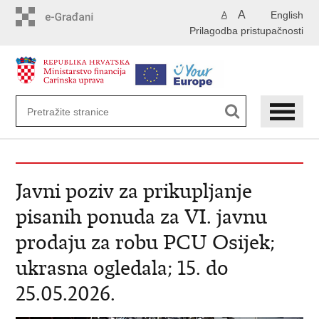
Preskoči
A
English
A
na
Prilagodba pristupačnosti
glavni
sadržaj
Javni poziv za prikupljanje
pisanih ponuda za VI. javnu
prodaju za robu PCU Osijek;
ukrasna ogledala; 15. do
25.05.2026.