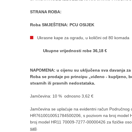
STRANA ROBA:
Roba SMJEŠTENA: PCU OSIJEK
Ukrasne kape za ogradu, u količini od 80 komada
U
kupne vrijednosti robe 36,18 €
NAPOMENA: u cijenu su uključena sva davanja za 
Roba se prodaje po principu „viđeno - kupljeno, be
stvarnih ili pravnih nedostataka.
Jamčevina: 10 % odnosno 3,62 €
Jamčevina se uplaćuje na evidentni račun Područnog c
HR7610010051784500206, s pozivom na broj model H
broj model HR11 70009-7277-00000426 za fizičke osobe 
sati
.