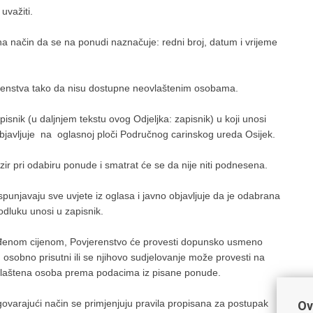
važiti.
a način da se na ponudi naznačuje: redni broj, datum i vrijeme
renstva tako da nisu dostupne neovlaštenim osobama.
nik (u daljnjem tekstu ovog Odjeljka: zapisnik) u koji unosi
objavljuje na oglasnoj ploči Područnog carinskog ureda Osijek.
r pri odabiru ponude i smatrat će se da nije niti podnesena.
unjavaju sve uvjete iz oglasa i javno objavljuje da je odabrana
odluku unosi u zapisnik.
uđenom cijenom, Povjerenstvo će provesti dopunsko usmeno
 osobno prisutni ili se njihovo sudjelovanje može provesti na
ovlaštena osoba prema podacima iz pisane ponude.
rajući način se primjenjuju pravila propisana za postupak
Ov