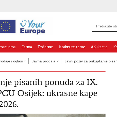
rmacijama
Carina
Trošarine
Istaknute teme
Aplikacije
Ko
odaje i oglasi
Javna prodaja
Javni poziv za prikupljanje pi
anje pisanih ponuda za IX.
PCU Osijek: ukrasne kape
2026.