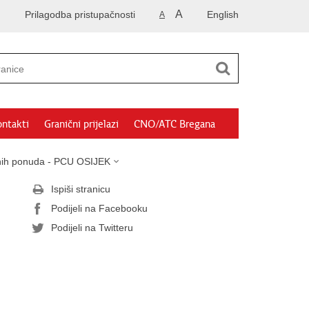
A
Prilagodba pristupačnosti
English
A
ntakti
Granični prijelazi
CNO/ATC Bregana
sanih ponuda - PCU OSIJEK
Ispiši stranicu
Podijeli na Facebooku
Podijeli na Twitteru