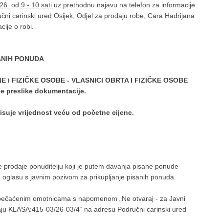
026.
od
9 - 10 sati
uz prethodnu najavu na telefon za informacije
učni carinski ured Osijek, Odjel za prodaju robe, Cara Hadrijana
ije o robi.
ANIH PONUDA
E i FIZIČKE OSOBE - VLASNICI OBRTA I FIZIČKE OSOBE
bne preslike dokumentacije.
isuje vrijednost veću od početne cijene.
 prodaje ponuditelju koji je putem davanja pisane ponude
u oglasu s javnim pozivom za prikupljanje pisanih ponuda.
apečaćenim omotnicama s napomenom „Ne otvaraj - za Javni
daju KLASA:415-03/26-03/4“ na adresu Područni carinski ured