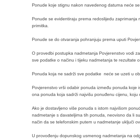
Ponude koje stignu nakon navedenog datuma neće se u
Ponude se evidentiraju prema redoslijedu zaprimanja n
primitka.
Ponude se do otvaranja pohranjuju prema uputi Povje
O provedbi postupka nadmetanja Povjerenstvo vodi zapis
sve podatke o načinu i tijeku nadmetanja te rezultate 
Ponuda koja ne sadrži sve podatke neće se uzeti u obzi
Povjerenstvo vrši odabir ponuda između ponuda koje isp
ona ponuda koja sadrži najvišu ponuđenu cijenu, koju 
Ako je dostavljeno više ponuda s istom najvišom pon
nadmetanje s davateljima tih ponuda, neovisno da li su
način da se telefonskim putem u nadmetanje uključi 
U provođenju dopunskog usmenog nadmetanja na odgova