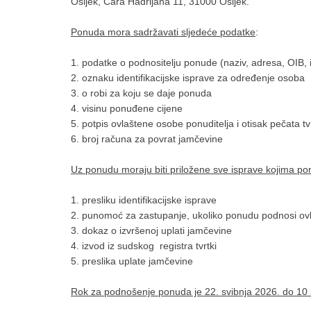
Osijek, Cara Hadrijana 11, 31000 Osijek.
Ponuda mora sadržavati sljedeće podatke
:
1. podatke o podnositelju ponude (naziv, adresa, OIB, 
2. oznaku identifikacijske isprave za određenje osoba
3. o robi za koju se daje ponuda
4. visinu ponuđene cijene
5. potpis ovlaštene osobe ponuditelja i otisak pečata tv
6. broj računa za povrat jamčevine
Uz ponudu moraju biti priložene sve isprave kojima ponu
1. presliku identifikacijske isprave
2. punomoć za zastupanje, ukoliko ponudu podnosi ov
3. dokaz o izvršenoj uplati jamčevine
4. izvod iz sudskog registra tvrtki
5. preslika uplate jamčevine
Rok za podnošenje ponuda je 22. svibnja 2026. do 10 s