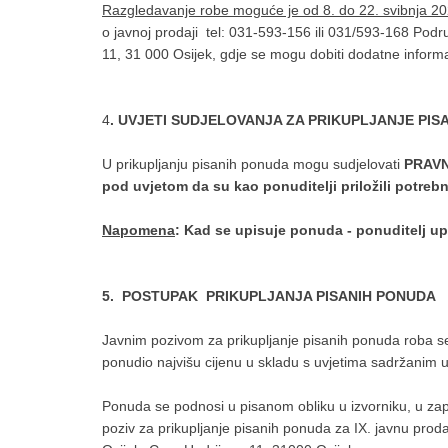
Razgledavanje robe moguće je od 8. do 22. svibnja 2
o javnoj prodaji tel: 031-593-156 ili 031/593-168 Podr
11, 31 000 Osijek, gdje se mogu dobiti dodatne informac
4
. UVJETI SUDJELOVANJA ZA PRIKUPLJANJE PIS
U prikupljanju pisanih ponuda mogu sudjelovati
PRAVN
pod uvjetom da su kao ponuditelji priložili potre
Napomena
: Kad se upisuje ponuda - ponuditelj up
5. POSTUPAK PRIKUPLJANJA PISANIH PONUDA
Javnim pozivom za prikupljanje pisanih ponuda roba se
ponudio najvišu cijenu u skladu s uvjetima sadržanim 
Ponuda se podnosi u pisanom obliku u izvorniku, u z
poziv za prikupljanje pisanih ponuda za IX. javnu pro