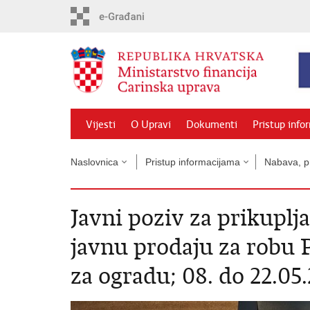
Preskoči
na
glavni
sadržaj
Vijesti
O Upravi
Dokumenti
Pristup info
Naslovnica
Pristup informacijama
Nabava, pr
Javni poziv za prikuplj
javnu prodaju za robu 
za ogradu; 08. do 22.05.