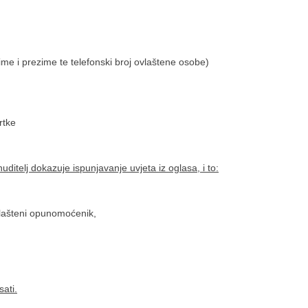
ime i prezime te telefonski broj ovlaštene osobe)
rtke
ditelj dokazuje ispunjavanje uvjeta iz oglasa, i to:
lašteni opunomoćenik,
ati.