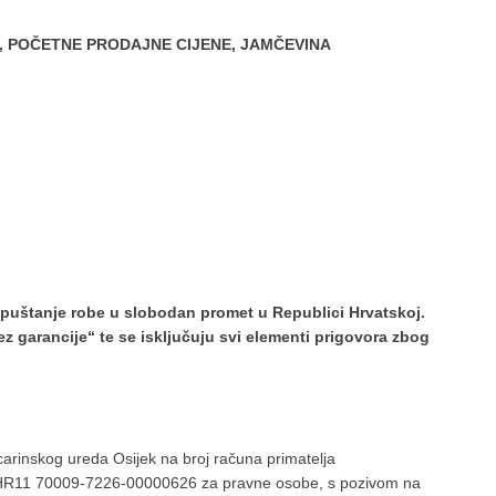
U, POČETNE PRODAJNE CIJENE, JAMČEVINA
puštanje robe u slobodan promet u Republici Hrvatskoj.
z garancije“ te se isključuju svi elementi prigovora zbog
arinskog ureda Osijek na broj računa primatelja
R11 70009-7226-00000626 za pravne osobe, s pozivom na