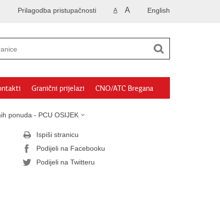
A
Prilagodba pristupačnosti
English
A
ntakti
Granični prijelazi
CNO/ATC Bregana
sanih ponuda - PCU OSIJEK
Ispiši stranicu
Podijeli na Facebooku
Podijeli na Twitteru