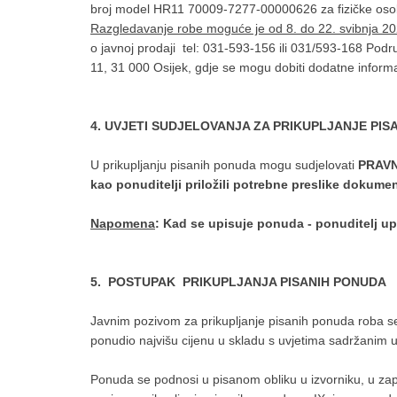
broj model HR11 70009-7277-00000626 za fizičke osobe
Razgledavanje robe moguće je od 8. do 22. svibnja 2
o javnoj prodaji tel: 031-593-156 ili 031/593-168 Podr
11, 31 000 Osijek, gdje se mogu dobiti dodatne informac
4
.
UVJETI SUDJELOVANJA ZA PRIKUPLJANJE PIS
U prikupljanju pisanih ponuda mogu sudjelovati
PRAVN
kao ponuditelji priložili potrebne preslike dokume
Napomena
: Kad se upisuje ponuda - ponuditelj up
5. POSTUPAK PRIKUPLJANJA PISANIH PONUDA
Javnim pozivom za prikupljanje pisanih ponuda roba se
ponudio najvišu cijenu u skladu s uvjetima sadržanim 
Ponuda se podnosi u pisanom obliku u izvorniku, u z