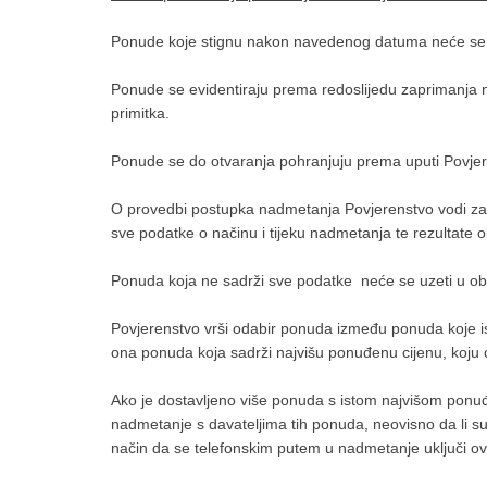
Ponude koje stignu nakon navedenog datuma neće se u
Ponude se evidentiraju prema redoslijedu zaprimanja n
primitka.
Ponude se do otvaranja pohranjuju prema uputi Povje
O provedbi postupka nadmetanja Povjerenstvo vodi zapis
sve podatke o načinu i tijeku nadmetanja te rezultate 
Ponuda koja ne sadrži sve podatke neće se uzeti u obzi
Povjerenstvo vrši odabir ponuda između ponuda koje isp
ona ponuda koja sadrži najvišu ponuđenu cijenu, koju 
Ako je dostavljeno više ponuda s istom najvišom pon
nadmetanje s davateljima tih ponuda, neovisno da li su
način da se telefonskim putem u nadmetanje uključi 