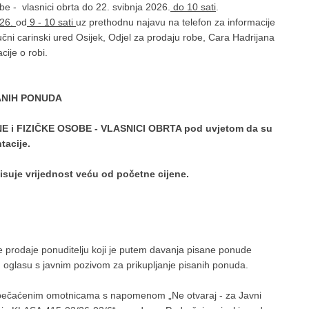
 - vlasnici obrta do 22. svibnja 2026.
do 10 sati
.
026.
od
9 - 10 sati
uz prethodnu najavu na telefon za informacije
učni carinski ured Osijek, Odjel za prodaju robe, Cara Hadrijana
ije o robi.
ANIH PONUDA
E i FIZIČKE OSOBE - VLASNICI OBRTA pod uvjetom da su
ntacije.
isuje vrijednost veću od početne cijene.
 prodaje ponuditelju koji je putem davanja pisane ponude
u oglasu s javnim pozivom za prikupljanje pisanih ponuda.
apečaćenim omotnicama s napomenom „Ne otvaraj - za Javni