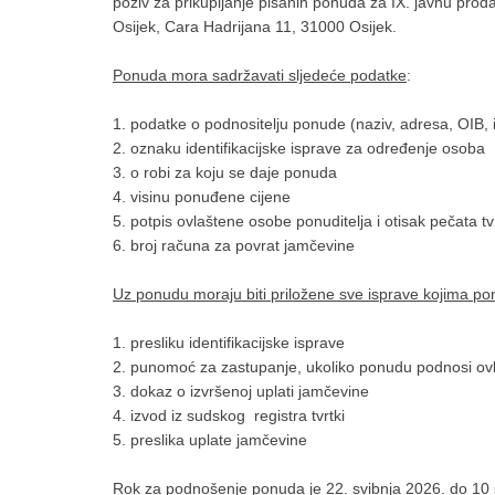
poziv za prikupljanje pisanih ponuda za IX. javnu pro
Osijek, Cara Hadrijana 11, 31000 Osijek.
Ponuda mora sadržavati sljedeće podatke
:
1. podatke o podnositelju ponude (naziv, adresa, OIB, 
2. oznaku identifikacijske isprave za određenje osoba
3. o robi za koju se daje ponuda
4. visinu ponuđene cijene
5. potpis ovlaštene osobe ponuditelja i otisak pečata tv
6. broj računa za povrat jamčevine
Uz ponudu moraju biti priložene sve isprave kojima ponu
1. presliku identifikacijske isprave
2. punomoć za zastupanje, ukoliko ponudu podnosi o
3. dokaz o izvršenoj uplati jamčevine
4. izvod iz sudskog registra tvrtki
5. preslika uplate jamčevine
Rok za podnošenje ponuda je 22. svibnja 2026. do 10 s