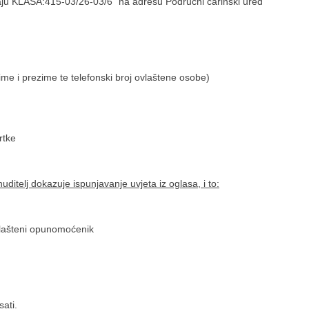
daju KLASA:415-03/26-03/6“ na adresu Područni carinski ured
ime i prezime te telefonski broj ovlaštene osobe)
rtke
ditelj dokazuje ispunjavanje uvjeta iz oglasa, i to:
vlašteni opunomoćenik
ati.