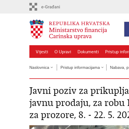
Preskoči
na
glavni
sadržaj
Vijesti
O Upravi
Dokumenti
Pristup info
Naslovnica
Pristup informacijama
Nabava, pr
Javni poziv za prikuplj
javnu prodaju, za robu 
za prozore, 8. - 22. 5. 20