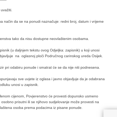
važiti.
a način da se na ponudi naznačuje: redni broj, datum i vrijeme
renstva tako da nisu dostupne neovlaštenim osobama.
nik (u daljnjem tekstu ovog Odjeljka: zapisnik) u koji unosi
objavljuje na oglasnoj ploči Područnog carinskog ureda Osijek.
r pri odabiru ponude i smatrat će se da nije niti podnesena.
unjavaju sve uvjete iz oglasa i javno objavljuje da je odabrana
odluku unosi u zapisnik.
uđenom cijenom, Povjerenstvo će provesti dopunsko usmeno
 osobno prisutni ili se njihovo sudjelovanje može provesti na
ovlaštena osoba prema podacima iz pisane ponude.