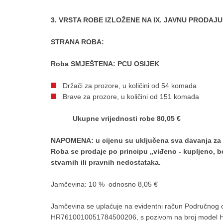
3. VRSTA ROBE IZLOŽENE NA IX. JAVNU PRODAJ
STRANA ROBA:
Roba SMJEŠTENA: PCU OSIJEK
Držači za prozore, u količini od 54 komada
Brave za prozore, u količini od 151 komada
U
kupne vrijednosti robe 80,05 €
NAPOMENA: u cijenu su uključena sva davanja za 
Roba se prodaje po principu „viđeno - kupljeno, be
stvarnih ili pravnih nedostataka.
Jamčevina: 10 % odnosno 8,05 €
Jamčevina se uplaćuje na evidentni račun Područnog c
HR7610010051784500206, s pozivom na broj model H