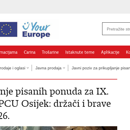
rmacijama
Carina
Trošarine
Istaknute teme
Aplikacije
Ko
odaje i oglasi
Javna prodaja
Javni poziv za prikupljanje pi
anje pisanih ponuda za IX.
PCU Osijek: držači i brave
26.