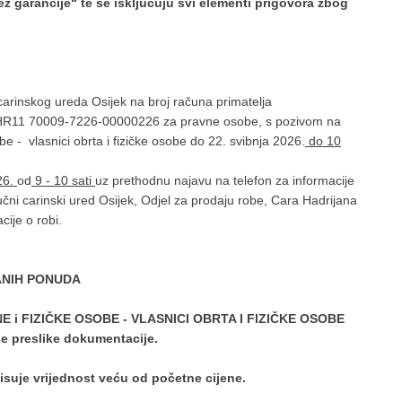
z garancije“ te se isključuju svi elementi prigovora zbog
arinskog ureda Osijek na broj računa primatelja
R11 70009-7226-00000226 za pravne osobe, s pozivom na
- vlasnici obrta i fizičke osobe do 22. svibnja 2026.
do 10
26.
od
9 - 10 sati
uz prethodnu najavu na telefon za informacije
učni carinski ured Osijek, Odjel za prodaju robe, Cara Hadrijana
ije o robi.
ANIH PONUDA
E i FIZIČKE OSOBE - VLASNICI OBRTA I FIZIČKE OSOBE
bne preslike dokumentacije.
isuje vrijednost veću od početne cijene.