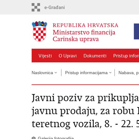
Preskoči
na
glavni
sadržaj
Vijesti
O Upravi
Dokumenti
Pristup info
Naslovnica
Pristup informacijama
Nabava, pr
Javni poziv za prikuplj
javnu prodaju, za robu 
teretnog vozila, 8. - 22. 
Galerija fotografija