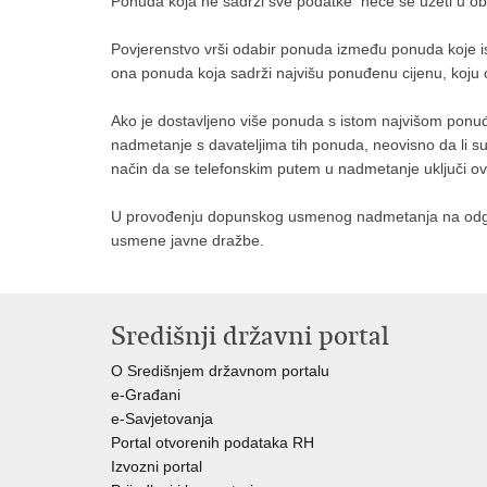
Ponuda koja ne sadrži sve podatke neće se uzeti u obzi
Povjerenstvo vrši odabir ponuda između ponuda koje isp
ona ponuda koja sadrži najvišu ponuđenu cijenu, koju 
Ako je dostavljeno više ponuda s istom najvišom pon
nadmetanje s davateljima tih ponuda, neovisno da li su
način da se telefonskim putem u nadmetanje uključi 
U provođenju dopunskog usmenog nadmetanja na odgova
usmene javne dražbe.
Središnji državni portal
O Središnjem državnom portalu
e-Građani
e-Savjetovanja
Portal otvorenih podataka RH
Izvozni portal