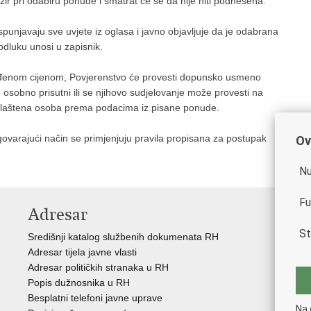
r pri odabiru ponude i smatrat će se da nije niti podnesena.
unjavaju sve uvjete iz oglasa i javno objavljuje da je odabrana
odluku unosi u zapisnik.
uđenom cijenom, Povjerenstvo će provesti dopunsko usmeno
 osobno prisutni ili se njihovo sudjelovanje može provesti na
ovlaštena osoba prema podacima iz pisane ponude.
rajući način se primjenjuju pravila propisana za postupak
Ov
Nu
Fu
Adresar
V
St
Središnji katalog službenih dokumenata RH
Vla
Adresar tijela javne vlasti
Min
Adresar političkih stranaka u RH
Eur
Popis dužnosnika u RH
Svj
Besplatni telefoni javne uprave
Tax
Na 