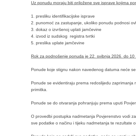
Uz ponudu moraju biti priložene sve isprave kojima ponu
1. presliku identifikacijske isprave
2. punomoć za zastupanje, ukoliko ponudu podnosi o
3. dokaz o izvršenoj uplati jamčevine
4. izvod iz sudskog registra tvrtki
5. preslika uplate jamčevine
Rok za podnošenje ponuda je 22. svibnja 2026. do 10 s
Ponude koje stignu nakon navedenog datuma neće se u
Ponude se evidentiraju prema redoslijedu zaprimanja n
primitka.
Ponude se do otvaranja pohranjuju prema uputi Povje
O provedbi postupka nadmetanja Povjerenstvo vodi zapis
sve podatke o načinu i tijeku nadmetanja te rezultate 