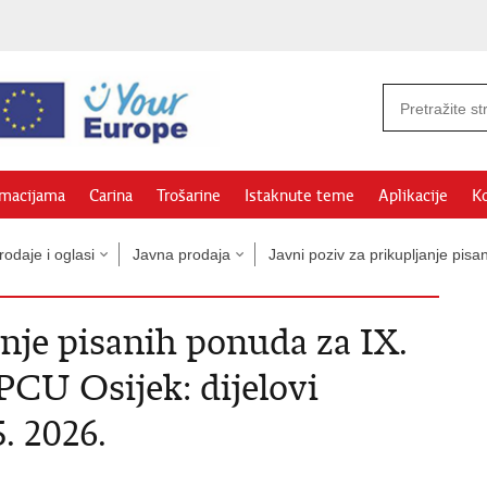
rmacijama
Carina
Trošarine
Istaknute teme
Aplikacije
Ko
odaje i oglasi
Javna prodaja
Javni poziv za prikupljanje pi
anje pisanih ponuda za IX.
PCU Osijek: dijelovi
5. 2026.