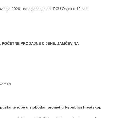
 svibnja 2026. na oglasnoj ploči PCU Osijek u 12 sati.
U, POČETNE PRODAJNE CIJENE, JAMČEVINA
n komad
puštanje robe u slobodan promet u Republici Hrvatskoj.