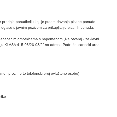
 prodaje ponuditelju koji je putem davanja pisane ponude
u oglasu s javnim pozivom za prikupljanje pisanih ponuda.
apečaćenim omotnicama s napomenom „Ne otvaraj - za Javni
daju KLASA:415-03/26-03/2“ na adresu Područni carinski ured
ime i prezime te telefonski broj ovlaštene osobe)
rtke