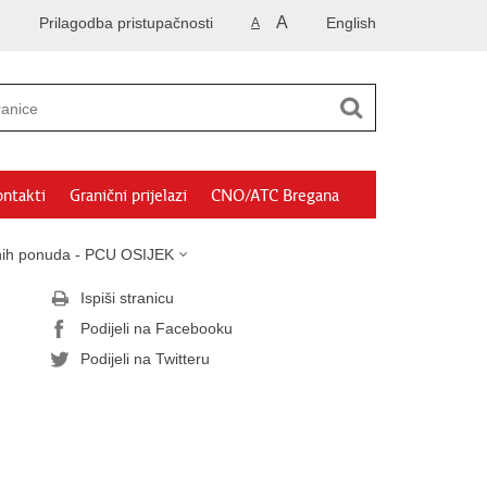
A
Prilagodba pristupačnosti
English
A
ntakti
Granični prijelazi
CNO/ATC Bregana
sanih ponuda - PCU OSIJEK
Ispiši stranicu
Podijeli na Facebooku
Podijeli na Twitteru