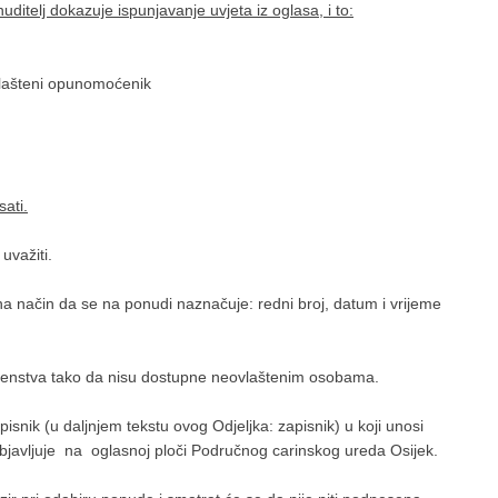
ditelj dokazuje ispunjavanje uvjeta iz oglasa, i to:
vlašteni opunomoćenik
ati.
važiti.
a način da se na ponudi naznačuje: redni broj, datum i vrijeme
renstva tako da nisu dostupne neovlaštenim osobama.
nik (u daljnjem tekstu ovog Odjeljka: zapisnik) u koji unosi
objavljuje na oglasnoj ploči Područnog carinskog ureda Osijek.