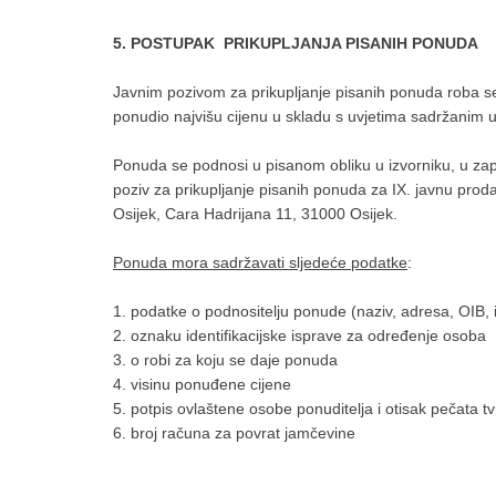
5. POSTUPAK PRIKUPLJANJA PISANIH PONUDA
Javnim pozivom za prikupljanje pisanih ponuda roba se
ponudio najvišu cijenu u skladu s uvjetima sadržanim 
Ponuda se podnosi u pisanom obliku u izvorniku, u z
poziv za prikupljanje pisanih ponuda za IX. javnu pro
Osijek, Cara Hadrijana 11, 31000 Osijek.
Ponuda mora sadržavati sljedeće podatke
:
1. podatke o podnositelju ponude (naziv, adresa, OIB, 
2. oznaku identifikacijske isprave za određenje osoba
3. o robi za koju se daje ponuda
4. visinu ponuđene cijene
5. potpis ovlaštene osobe ponuditelja i otisak pečata tv
6. broj računa za povrat jamčevine