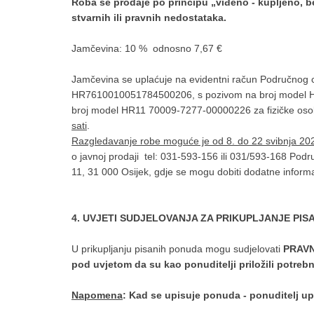
Roba se prodaje po principu „viđeno - kupljeno, be
stvarnih ili pravnih nedostataka.
Jamčevina: 10 % odnosno 7,67 €
Jamčevina se uplaćuje na evidentni račun Područnog c
HR7610010051784500206, s pozivom na broj model H
broj model HR11 70009-7277-00000226 za fizičke osobe 
sati
.
Razgledavanje robe moguće je od 8. do 22 svibnja 20
o javnoj prodaji tel: 031-593-156 ili 031/593-168 Podr
11, 31 000 Osijek, gdje se mogu dobiti dodatne informac
4
.
UVJETI SUDJELOVANJA ZA PRIKUPLJANJE PIS
U prikupljanju pisanih ponuda mogu sudjelovati
PRAVN
pod uvjetom da su kao ponuditelji priložili potre
Napomena
: Kad se upisuje ponuda - ponuditelj up