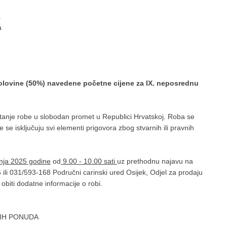
a
a
polovine (50%) navedene početne cijene za IX. neposrednu
anje robe u slobodan promet u Republici Hrvatskoj. Roba se
e se isključuju svi elementi prigovora zbog stvarnih ili pravnih
nja 2025 godine
od
9.00 - 10.00 sati
uz prethodnu najavu na
6 ili 031/593-168 Područni carinski ured Osijek, Odjel za prodaju
biti dodatne informacije o robi.
NIH PONUDA