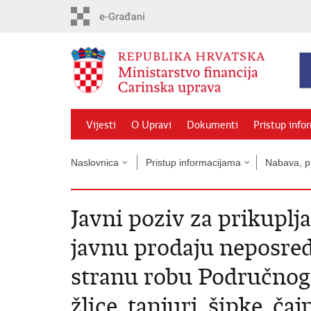
Preskoči
na
glavni
sadržaj
Vijesti
O Upravi
Dokumenti
Pristup info
Naslovnica
Pristup informacijama
Nabava, pr
Javni poziv za prikuplj
javnu prodaju neposr
stranu robu Područnog 
žlice, tanjuri, šipke, čajn