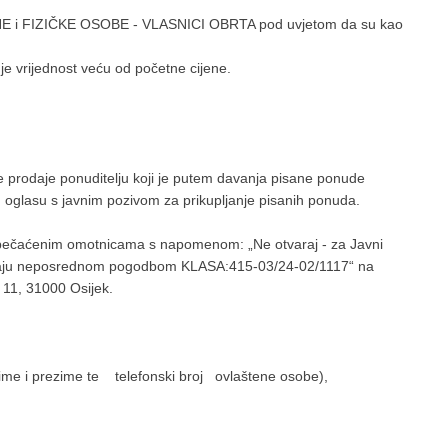
AVNE i FIZIČKE OSOBE - VLASNICI OBRTA pod uvjetom da su kao
je vrijednost veću od početne cijene.
 prodaje ponuditelju koji je putem davanja pisane ponude
u oglasu s javnim pozivom za prikupljanje pisanih ponuda.
apečaćenim omotnicama s napomenom: „Ne otvaraj - za Javni
prodaju neposrednom pogodbom KLASA:415-03/24-02/1117“ na
 11, 31000 Osijek.
 ime i prezime te telefonski broj ovlaštene osobe),