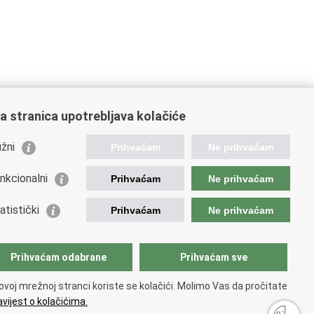
a stranica upotrebljava kolačiće
žni
Prihvaćam
Ne prihvaćam
nkcionalni
Prihvaćam
Ne prihvaćam
ažne poveznice
atistički
Prihvaćam
Ne prihvaćam
da Republike Hrvatske
istarstvo financija
opska komisija
Prihvaćam odabrane
Prihvaćam sve
etska carinska organizacija
ation and Customs Union
ovoj mrežnoj stranci koriste se kolačići. Molimo Vas da pročitate
ezna uprava
vijest o kolačićima.