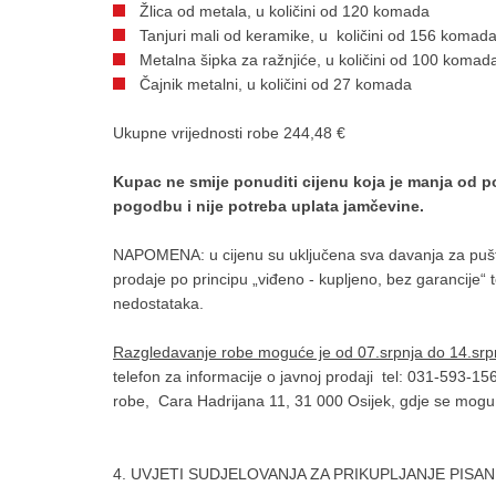
Žlica od metala, u količini od 120 komada
Tanjuri mali od keramike, u količini od 156 komad
Metalna šipka za ražnjiće, u količini od 100 komad
Čajnik metalni, u količini od 27 komada
Ukupne vrijednosti robe 244,48 €
Kupac ne smije ponuditi cijenu koja je manja od 
pogodbu i nije potreba uplata jamčevine.
NAPOMENA: u cijenu su uključena sva davanja za pušt
prodaje po principu „viđeno - kupljeno, bez garancije“ t
nedostataka.
Razgledavanje robe moguće je od 07.srpnja do 14.srp
telefon za informacije o javnoj prodaji tel: 031-593-15
robe, Cara Hadrijana 11, 31 000 Osijek, gdje se mogu o
4. UVJETI SUDJELOVANJA ZA PRIKUPLJANJE PISA