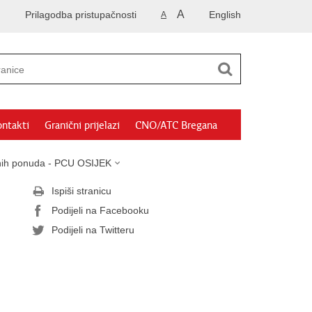
A
Prilagodba pristupačnosti
English
A
ntakti
Granični prijelazi
CNO/ATC Bregana
sanih ponuda - PCU OSIJEK
Ispiši stranicu
Podijeli na Facebooku
Podijeli na Twitteru