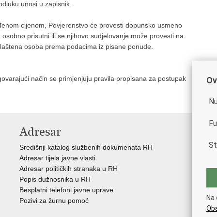
odluku unosi u zapisnik.
uđenom cijenom, Povjerenstvo će provesti dopunsko usmeno
 osobno prisutni ili se njihovo sudjelovanje može provesti na
ovlaštena osoba prema podacima iz pisane ponude.
rajući način se primjenjuju pravila propisana za postupak
Ov
Nu
Fu
Adresar
V
St
Središnji katalog službenih dokumenata RH
Vla
Adresar tijela javne vlasti
Min
Adresar političkih stranaka u RH
Eur
Popis dužnosnika u RH
Svj
Besplatni telefoni javne uprave
Tax
Na 
Pozivi za žurnu pomoć
Por
Oba