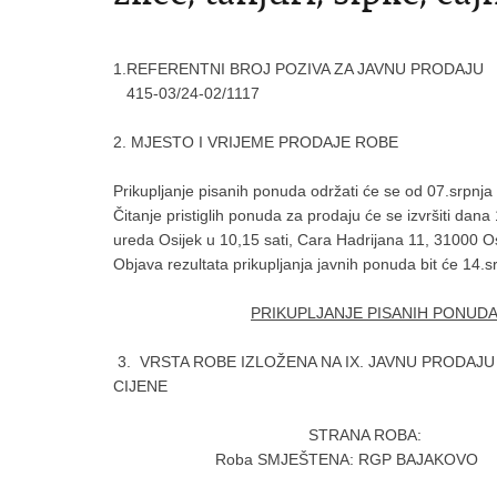
1.REFERENTNI BROJ POZIVA ZA JAVNU PRODAJU
415-03/24-02/1117
2. MJESTO I VRIJEME PRODAJE ROBE
Prikupljanje pisanih ponuda održati će se od 07.srpnja
Čitanje pristiglih ponuda za prodaju će se izvršiti da
ureda Osijek u 10,15 sati, Cara Hadrijana 11, 31000 Os
Objava rezultata prikupljanja javnih ponuda bit će 14.
PRIKUPLJANJE PISANIH PONUD
3. VRSTA ROBE IZLOŽENA NA IX. JAVNU PROD
CIJENE
STRANA ROBA:
Roba SMJEŠTENA: RGP BAJAKOVO