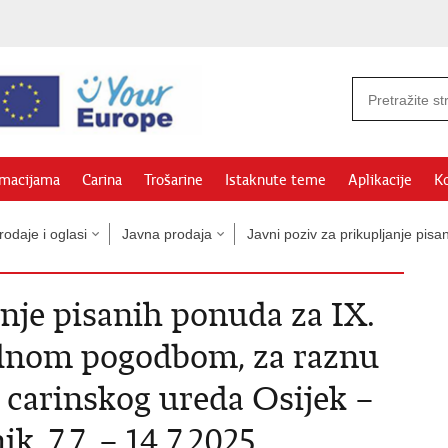
rmacijama
Carina
Trošarine
Istaknute teme
Aplikacije
Ko
odaje i oglasi
Javna prodaja
Javni poziv za prikupljanje pi
anje pisanih ponuda za IX.
ednom pogodbom, za raznu
carinskog ureda Osijek –
ik, 7.7. – 14.7.2025.