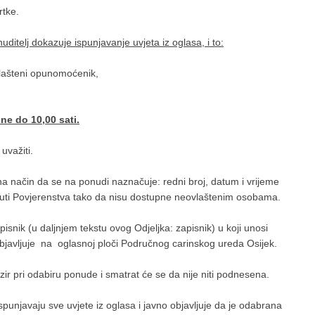
rtke.
ditelj dokazuje ispunjavanje uvjeta iz oglasa, i to:
lašteni opunomoćenik,
ne do 10,00 sati.
važiti.
a način da se na ponudi naznačuje: redni broj, datum i vrijeme
uti Povjerenstva tako da nisu dostupne neovlaštenim osobama.
nik (u daljnjem tekstu ovog Odjeljka: zapisnik) u koji unosi
objavljuje na oglasnoj ploči Područnog carinskog ureda Osijek.
r pri odabiru ponude i smatrat će se da nije niti podnesena.
unjavaju sve uvjete iz oglasa i javno objavljuje da je odabrana