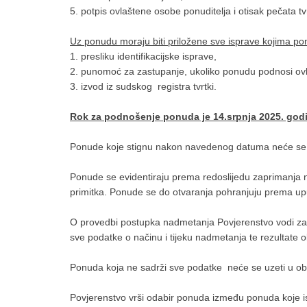
5. potpis ovlaštene osobe ponuditelja i otisak pečata tv
Uz ponudu moraju biti priložene sve isprave kojima ponu
1. presliku identifikacijske isprave,
2. punomoć za zastupanje, ukoliko ponudu podnosi ov
3. izvod iz sudskog registra tvrtki.
Rok za podnošenje ponuda je 14.srpnja 2025. godi
Ponude koje stignu nakon navedenog datuma neće se u
Ponude se evidentiraju prema redoslijedu zaprimanja n
primitka. Ponude se do otvaranja pohranjuju prema up
O provedbi postupka nadmetanja Povjerenstvo vodi zapis
sve podatke o načinu i tijeku nadmetanja te rezultate 
Ponuda koja ne sadrži sve podatke neće se uzeti u obzi
Povjerenstvo vrši odabir ponuda između ponuda koje isp