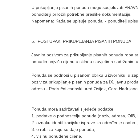
U prikupljanju pisanih ponuda mogu sudjelovati PR
ponuditelji priložili potrebne preslike dokumentacije.
Napomena
: Kada se upisuje ponuda - ponuditelj upisu
5. POSTUPAK PRIKUPLJANJA PISANIH PONUDA
Javnim pozivom za prikupljanje pisanih ponuda roba se
ponudio najvišu cijenu u skladu s uvjetima sadržanim 
Ponuda se podnosi u pisanom obliku u izvorniku, u z
poziv za prikupljanje pisanih ponuda za IX. javnu 
adresu - Područni carinski ured Osijek, Cara Hadrijana
Ponuda mora sadržavati sljedeće podatke
:
1. podatke o podnositelju ponude (naziv, adresa, OIB,
2. oznaku identifikacijske isprave za određenje osoba ,
3. o robi za koju se daje ponuda,
4. visinu ponuđene cijene,