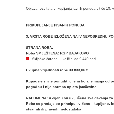
Objava rezultata prikupljanja javnih ponuda bit će 19. 
PRIKUPLJANJE PISANIH PONUDA
3. VRSTA ROBE IZLOŽENA NA IV NEPOSREDNU P
STRANA ROBA:
Roba SMJEŠTENA: RGP BAJAKOVO
Skijaške čarape, u količini od 9.440 pari
U
kupne vrijednosti robe 33.833,06 €
Kupac ne smije ponuditi cijenu koja je manja od 
pogodbu i nije potreba uplata jamčevine.
NAPOMENA: u cijenu su uključena sva davanja za 
Roba se prodaje po principu „viđeno - kupljeno, be
stvarnih ili pravnih nedostataka