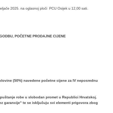
veljače 2025. na oglasnoj ploči PCU Osijek u 12,00 sati.
OGODBU, POČETNE PRODAJNE CIJENE
polovine (50%) navedene početne cijene za IV neposrednu
puštanje robe u slobodan promet u Republici Hrvatskoj.
z garancije“ te se isključuju svi elementi prigovora zbog