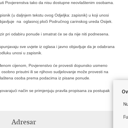
uti Povjerenstva tako da nisu dostupne neovlaštenim osobama.
nik (u daljnjem tekstu ovog Odjeljka: zapisnik) u koji unosi
objavljuje na oglasnoj ploči Područnog carinskog ureda Osijek.
ir pri odabiru ponude i smatrat će se da nije niti podnesena.
unjavaju sve uvjete iz oglasa i javno objavljuje da je odabrana
odluku unosi u zapisnik.
uđenom cijenom, Povjerenstvo će provesti dopunsko usmeno
 osobno prisutni ili se njihovo sudjelovanje može provesti na
ovlaštena osoba prema podacima iz pisane ponude.
rajući način se primjenjuju pravila propisana za postupak
Ov
Nu
Fu
Adresar
V