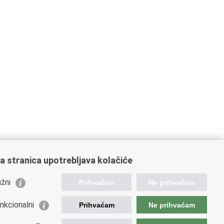
a stranica upotrebljava kolačiće
žni
Prihvaćam
Ne prihvaćam
nkcionalni
Prihvaćam
Ne prihvaćam
ažne poveznice