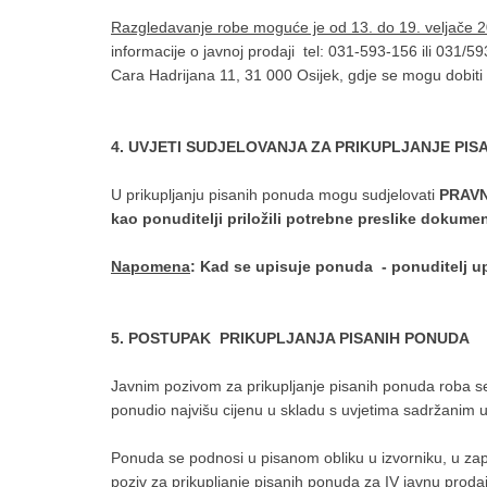
Razgledavanje robe moguće je od 13. do 19. veljače 
informacije o javnoj prodaji tel: 031-593-156 ili 031/5
Cara Hadrijana 11, 31 000 Osijek, gdje se mogu dobiti 
4. UVJETI SUDJELOVANJA ZA PRIKUPLJANJE PIS
U prikupljanju pisanih ponuda mogu sudjelovati
PRAVN
kao ponuditelji priložili potrebne preslike dokume
Napomena
: Kad se upisuje ponuda - ponuditelj up
5. POSTUPAK PRIKUPLJANJA PISANIH PONUDA
Javnim pozivom za prikupljanje pisanih ponuda roba se
ponudio najvišu cijenu u skladu s uvjetima sadržanim 
Ponuda se podnosi u pisanom obliku u izvorniku, u z
poziv za prikupljanje pisanih ponuda za IV javnu p