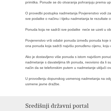
primitka. Ponude se do otvaranja pohranjuju prema up
O provedbi postupka nadmetanja Povjerenstvo vodi zapis
sve podatke o načinu i tijeku nadmetanja te rezultate 
Ponuda koja ne sadrži sve podatke neće se uzeti u obz
Povjerenstvo vrši odabir ponuda između ponuda koje isp
ona ponuda koja sadrži najvišu ponuđenu cijenu, koju 
Ako je dostavljeno više ponuda s istom najvišom pon
nadmetanje s davateljima tih ponuda, neovisno da li su
način da se telefonskim putem u nadmetanje uključi 
U provođenju dopunskog usmenog nadmetanja na odgova
usmene javne dražbe.
Središnji državni portal