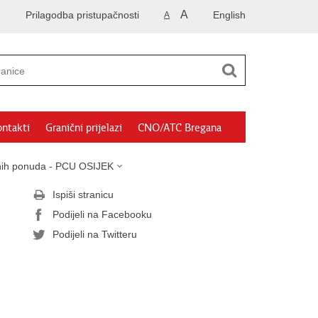
A
Prilagodba pristupačnosti
English
A
ntakti
Granični prijelazi
CNO/ATC Bregana
sanih ponuda - PCU OSIJEK
Ispiši stranicu
Podijeli na Facebooku
Podijeli na Twitteru