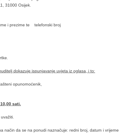
11, 31000 Osijek.
ime i prezime te telefonski broj
rtke.
ditelj dokazuje ispunjavanje uvjeta iz oglasa, i to:
lašteni opunomoćenik,
10,00 sati.
važiti.
a način da se na ponudi naznačuje: redni broj, datum i vrijeme