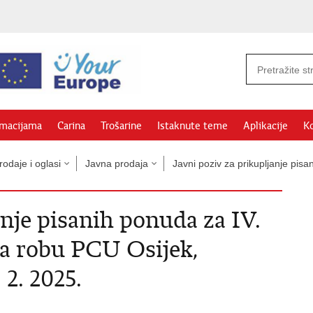
rmacijama
Carina
Trošarine
Istaknute teme
Aplikacije
Ko
odaje i oglasi
Javna prodaja
Javni poziv za prikupljanje pi
anje pisanih ponuda za IV.
a robu PCU Osijek,
 2. 2025.