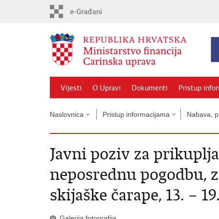
Preskoči
na
glavni
sadržaj
Vijesti
O Upravi
Dokumenti
Pristup info
Naslovnica
Pristup informacijama
Nabava, pr
Javni poziv za prikuplj
neposrednu pogodbu, z
skijaške čarape, 13. – 19.
Galerija fotografija