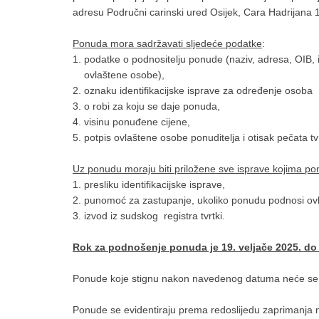
adresu Područni carinski ured Osijek, Cara Hadrijana 
Ponuda mora sadržavati sljedeće podatke
:
1. podatke o podnositelju ponude (naziv, adresa, OIB, 
ovlaštene osobe),
2. oznaku identifikacijske isprave za određenje osoba
3. o robi za koju se daje ponuda,
4. visinu ponuđene cijene,
5. potpis ovlaštene osobe ponuditelja i otisak pečata tv
Uz ponudu moraju biti priložene sve isprave kojima ponu
1. presliku identifikacijske isprave,
2. punomoć za zastupanje, ukoliko ponudu podnosi ov
3. izvod iz sudskog registra tvrtki.
Rok za podnošenje ponuda je 19. veljače 2025. do 
Ponude koje stignu nakon navedenog datuma neće se u
Ponude se evidentiraju prema redoslijedu zaprimanja n