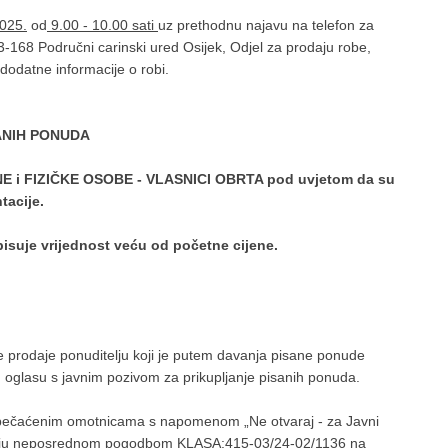
2025.
od
9.00 - 10.00 sati
uz prethodnu najavu na telefon za
93-168 Područni carinski ured Osijek, Odjel za prodaju robe,
dodatne informacije o robi.
ANIH PONUDA
E i FIZIČKE OSOBE - VLASNICI OBRTA pod uvjetom da su
ntacije.
isuje vrijednost veću od početne cijene.
 prodaje ponuditelju koji je putem davanja pisane ponude
u oglasu s javnim pozivom za prikupljanje pisanih ponuda.
apečaćenim omotnicama s napomenom „Ne otvaraj - za Javni
rodaju neposrednom pogodbom KLASA:415-03/24-02/1136 na