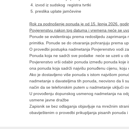
4. izvod iz sudskog registra tvrtki
5. preslika uplate jamčevine
Rok za podnošenje ponuda je od 15. lipnja 2026. godine
Povjerenstvu nakon tog datuma i vremena neće se uvaž
Ponude se evidentiraju prema redoslijedu zaprimanja n
primitka. Ponude se do otvaranja pohranjuju prema up
O provedbi postupka nadmetanja Povjerenstvo vodi zapi
Ponuda koja ne sadrži sve podatke neće se uzeti u obzi
Povjerenstvo vrši odabir ponuda između ponuda koje isp
ona ponuda koja sadrži najvišu ponuđenu cijenu, koju 
Ako je dostavljeno više ponuda s istom najvišom pon
nadmetanje s davateljima tih ponuda, neovisno da li su
način da se telefonskim putem u nadmetanje uključi 
U provođenju dopunskog usmenog nadmetanja na odgova
usmene javne dražbe
Zapisnik se bez odlaganja objavljuje na mrežnim stran
obaviještenim o provedbi prikupljanja pisanih ponuda i