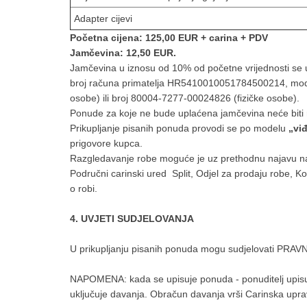
Adapter cijevi
Početna cijena: 125,00 EUR + carina + PDV
Jamčevina: 12,50 EUR.
Jamčevina u iznosu od 10% od početne vrijednosti se 
broj računa primatelja HR5410010051784500214, mod
osobe) ili broj 80004-7277-00024826 (fizičke osobe).
Ponude za koje ne bude uplaćena jamčevina neće biti
Prikupljanje pisanih ponuda provodi se po modelu
„vi
prigovore kupca.
Razgledavanje robe moguće je uz prethodnu najavu na t
Područni carinski ured Split, Odjel za prodaju robe, Ko
o robi.
4. UVJETI SUDJELOVANJA
U prikupljanju pisanih ponuda mogu sudjelovati PR
NAPOMENA: kada se upisuje ponuda - ponuditelj upisuj
uključuje davanja. Obračun davanja vrši Carinska upra