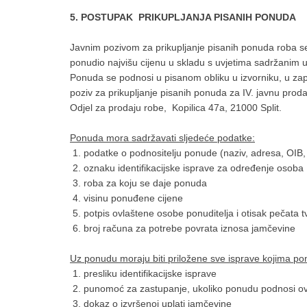
5. POSTUPAK PRIKUPLJANJA PISANIH PONUDA
Javnim pozivom za prikupljanje pisanih ponuda roba se
ponudio najvišu cijenu u skladu s uvjetima sadržanim 
Ponuda se podnosi u pisanom obliku u izvorniku, u 
poziv za prikupljanje pisanih ponuda za IV. javnu prod
Odjel za prodaju robe, Kopilica 47a, 21000 Split.
Ponuda mora sadržavati sljedeće podatke:
1. podatke o podnositelju ponude (naziv, adresa, OIB, i
2. oznaku identifikacijske isprave za određenje osoba
3. roba za koju se daje ponuda
4. visinu ponuđene cijene
5. potpis ovlaštene osobe ponuditelja i otisak pečata t
6. broj računa za potrebe povrata iznosa jamčevine
Uz ponudu moraju biti priložene sve isprave kojima ponu
1. presliku identifikacijske isprave
2. punomoć za zastupanje, ukoliko ponudu podnosi o
3. dokaz o izvršenoj uplati jamčevine