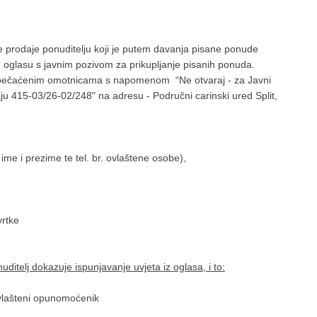
 prodaje ponuditelju koji je putem davanja pisane ponude
u oglasu s javnim pozivom za prikupljanje pisanih ponuda.
zapečaćenim omotnicama s napomenom “Ne otvaraj - za Javni
aju 415-03/26-02/248" na adresu - Područni carinski ured Split,
me i prezime te tel. br. ovlaštene osobe),
vrtke
ditelj dokazuje ispunjavanje uvjeta iz oglasa, i to:
vlašteni opunomoćenik