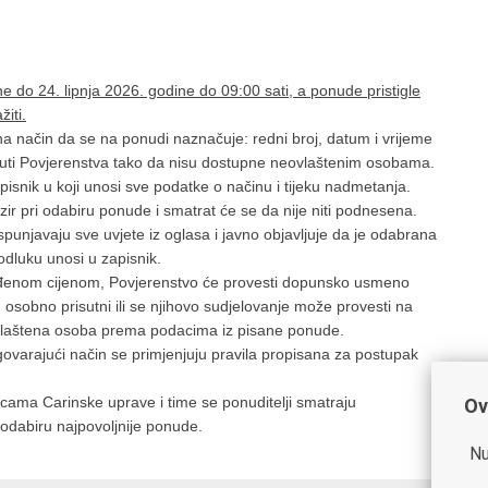
 do 24. lipnja 2026. godine do 09:00 sati, a ponude pristigle
iti.
a način da se na ponudi naznačuje: redni broj, datum i vrijeme
uti Povjerenstva tako da nisu dostupne neovlaštenim osobama.
snik u koji unosi sve podatke o načinu i tijeku nadmetanja.
r pri odabiru ponude i smatrat će se da nije niti podnesena.
unjavaju sve uvjete iz oglasa i javno objavljuje da je odabrana
odluku unosi u zapisnik.
uđenom cijenom, Povjerenstvo će provesti dopunsko usmeno
 osobno prisutni ili se njihovo sudjelovanje može provesti na
ovlaštena osoba prema podacima iz pisane ponude.
rajući način se primjenjuju pravila propisana za postupak
icama Carinske uprave i time se ponuditelji smatraju
Ov
 odabiru najpovoljnije ponude.
Nu