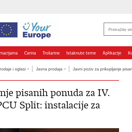
rmacijama
Carina
Trošarine
Istaknute teme
Aplikacije
Ko
odaje i oglasi
Javna prodaja
Javni poziv za prikupljanje pi
anje pisanih ponuda za IV.
CU Split: instalacije za