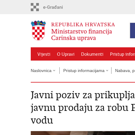
Preskoči
na
glavni
sadržaj
Vijesti
O Upravi
Dokumenti
Pristup info
Naslovnica
Pristup informacijama
Nabava, pr
Javni poziv za prikuplj
javnu prodaju za robu P
vodu