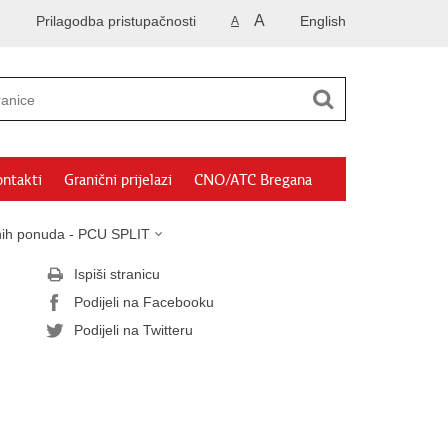
A
Prilagodba pristupačnosti
English
A
ntakti
Granični prijelazi
CNO/ATC Bregana
sanih ponuda - PCU SPLIT
Ispiši stranicu
Podijeli na Facebooku
Podijeli na Twitteru