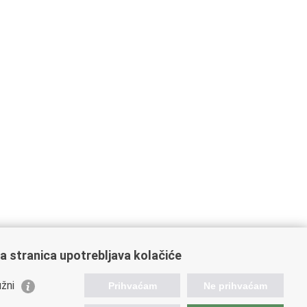
a stranica upotrebljava kolačiće
žni
Prihvaćam
Ne prihvaćam