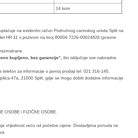
14 kom
uplaćuje na evidentni račun Područnog carinskog ureda Split na
el HR 11 s pozivom na broj 80004-7226-00024826 (pravne
 razmatrane.
đeno kupljeno, bez garancije“,
što isključuje sve naknadne
elefon za informacije o javnoj prodaji tel: 021 316-145,
pilica 47a, 21000 Split, gdje se mogu dobiti dodatne informacije
AVNE OSOBE i FIZIČKE OSOBE.
e vrijednost veću od početne cijene. Dostavljena ponuda ne
va.