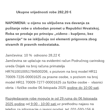
U
kupne vrijednosti robe 282,20 €
NAPOMENA: u cijenu su uključena sva davanja za
puštanje robe u slobodan promet u Republici Hrvatskoj.
Roba se prodaje po principu „viđeno - kupljeno, bez
garancije“ te se isključuju svi elementi prigovora zbog
stvarnih ili pravnih nedostataka.
Jamčevina: 10 % odnosno 28,22 €
Jamčevina se uplaćuje na evidentni račun Područnog carinskog
ureda Osijek na broj računa primatelja
HR7610010051784500206, s pozivom na broj model HR11
70009-7226-00001625 za pravne osobe, s pozivom na broj
model HR11 70009-7277-00001625 za fizičke osobe - vlasnici
obrta i fizičke osobe 06.listopada 2025
godine do 10:00 sati
.
Razgledavanje robe moguće je od 29.rujna do 06.listopada
2025 godine
od
9:00 - 10:00 sati
uz prethodnu najavu na
telefon za informacije o javnoj prodaji tel: 031-593-156 ili