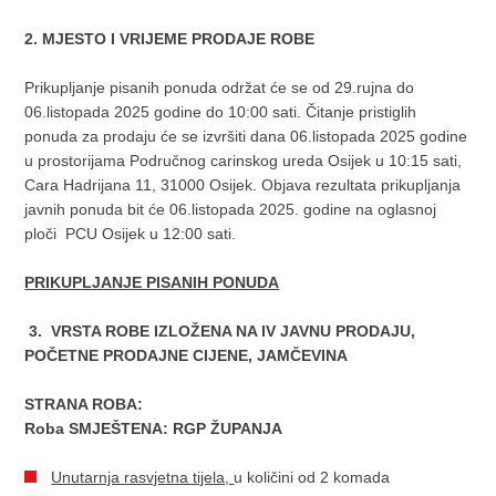
2. MJESTO I VRIJEME PRODAJE ROBE
Prikupljanje pisanih ponuda održat će se od 29.rujna do
06.listopada 2025 godine do 10:00 sati. Čitanje pristiglih
ponuda za prodaju će se izvršiti dana 06.listopada 2025 godine
u prostorijama Područnog carinskog ureda Osijek u 10:15 sati,
Cara Hadrijana 11, 31000 Osijek. Objava rezultata prikupljanja
javnih ponuda bit će 06.listopada 2025. godine na oglasnoj
ploči PCU Osijek u 12:00 sati.
PRIKUPLJANJE PISANIH PONUDA
3. VRSTA ROBE IZLOŽENA NA IV JAVNU PRODAJU,
POČETNE PRODAJNE CIJENE, JAMČEVINA
STRANA ROBA:
Roba SMJEŠTENA: RGP ŽUPANJA
Unutarnja rasvjetna tijela,
u količini od 2 komada