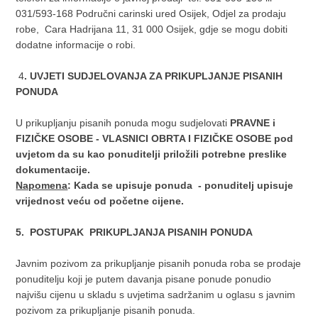
031/593-168 Područni carinski ured Osijek, Odjel za prodaju
robe, Cara Hadrijana 11, 31 000 Osijek, gdje se mogu dobiti
dodatne informacije o robi.
4
. UVJETI SUDJELOVANJA ZA PRIKUPLJANJE PISANIH
PONUDA
U prikupljanju pisanih ponuda mogu sudjelovati
PRAVNE i
FIZIČKE OSOBE - VLASNICI OBRTA I FIZIČKE OSOBE pod
uvjetom da su kao ponuditelji priložili potrebne preslike
dokumentacije.
Napomena
: Kada se upisuje ponuda - ponuditelj upisuje
vrijednost veću od početne cijene.
5. POSTUPAK PRIKUPLJANJA PISANIH PONUDA
Javnim pozivom za prikupljanje pisanih ponuda roba se prodaje
ponuditelju koji je putem davanja pisane ponude ponudio
najvišu cijenu u skladu s uvjetima sadržanim u oglasu s javnim
pozivom za prikupljanje pisanih ponuda.