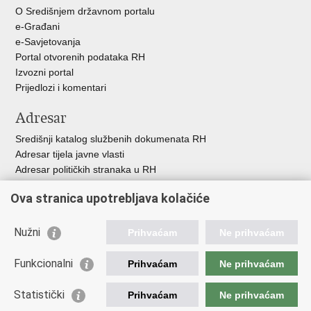
O Središnjem državnom portalu
e-Građani
e-Savjetovanja
Portal otvorenih podataka RH
Izvozni portal
Prijedlozi i komentari
Adresar
Središnji katalog službenih dokumenata RH
Adresar tijela javne vlasti
Adresar političkih stranaka u RH
Popis dužnosnika u RH
Ova stranica upotrebljava kolačiće
Besplatni telefoni javne uprave
Pozivi za žurnu pomoć
Nužni
Prihvaćam
Ne prihvaćam
Važne poveznice
Funkcionalni
Prihvaćam
Ne prihvaćam
Vlada Republike Hrvatske
Ministarstvo financija
Statistički
Prihvaćam
Ne prihvaćam
Europska komisija