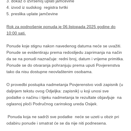
3. dokaz o izvršenoj uplati jamčevine
4. izvod iz sudskog registra tvrtki
5. preslika uplate jamčevine
Rok za podnošenje ponuda je 06.listopada 2025 godine do
10:00 sati.
Ponude koje stignu nakon navedenog datuma neće se uvažiti.
Ponude se evidentiraju prema redoslijedu zaprimanja na način
da se na ponudi naznačuje: redni broj, datum i vrijeme primitka.
Ponude se do otvaranja pohranjuju prema uputi Povjerenstva
tako da nisu dostupne neovlaštenim osobama.
O provedbi postupka nadmetanja Povjerenstvo vodi zapisnik (u
daljnjem tekstu ovog Odjeljka: zapisnik) u koji unosi sve
podatke o načinu i tijeku nadmetanja te rezultate objavljuje na
oglasnoj ploči Područnog carinskog ureda Osijek.
Ponuda koja ne sadrži sve podatke neće se uzeti u obzir pri
odabiru ponude i smatrat će se da nije niti podnesena.