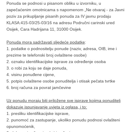
Ponuda se podnosi u pisanom obliku u izvorniku, u
zapečaćenim omotnicama s napomenom „Ne otvaraj - za Javni
poziv za prikupljanje pisanih ponuda za IV javnu prodaju
KLASA:415-03/25-03/16 na adresu Područni carinski ured
Osijek, Cara Hadrijana 11, 31000 Osijek.
Ponuda mora sadržavati sljedeće podatke
:
1. podatke o podnositelju ponude (naziv, adresa, OIB, ime i
prezime te telefonski broj ovlaštene osobe)
2. oznaku identifikacijske isprave za određenje osoba
3. o robi za koju se daje ponuda,
4. visinu ponuđene cijene,
5. potpis ovlaštene osobe ponuditelja i otisak pečata tvrtke
6. broj računa za povrat jamčevine
Uz ponudu moraju biti priložene sve isprave kojima ponuditelj
dokazuje ispunjavanje uvjeta iz oglasa, i to:
1. presliku identifikacijske isprave,
2. punomoć za zastupanje, ukoliko ponudu podnosi ovlašteni
opunomoćenik,