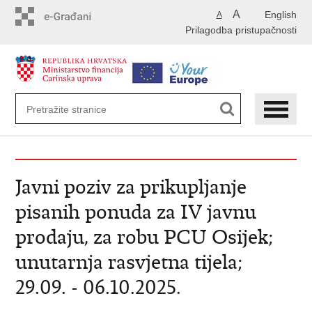
Preskoči
A
English
A
na
Prilagodba pristupačnosti
glavni
sadržaj
Javni poziv za prikupljanje
pisanih ponuda za IV javnu
prodaju, za robu PCU Osijek;
unutarnja rasvjetna tijela;
29.09. - 06.10.2025.