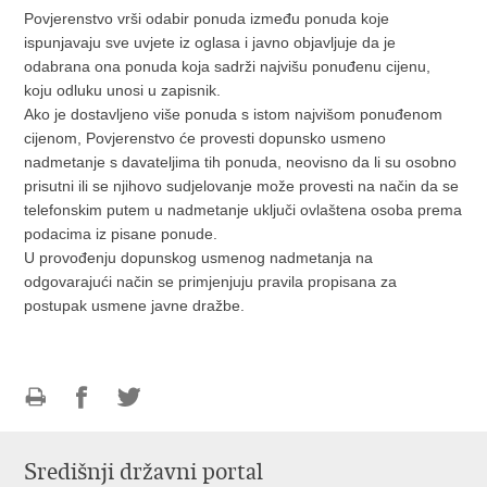
Povjerenstvo vrši odabir ponuda između ponuda koje
ispunjavaju sve uvjete iz oglasa i javno objavljuje da je
odabrana ona ponuda koja sadrži najvišu ponuđenu cijenu,
koju odluku unosi u zapisnik.
Ako je dostavljeno više ponuda s istom najvišom ponuđenom
cijenom, Povjerenstvo će provesti dopunsko usmeno
nadmetanje s davateljima tih ponuda, neovisno da li su osobno
prisutni ili se njihovo sudjelovanje može provesti na način da se
telefonskim putem u nadmetanje uključi ovlaštena osoba prema
podacima iz pisane ponude.
U provođenju dopunskog usmenog nadmetanja na
odgovarajući način se primjenjuju pravila propisana za
postupak usmene javne dražbe.
Ispiši
Podijeli
Podijeli
stranicu
na
na
Središnji državni portal
Facebooku
Twitteru