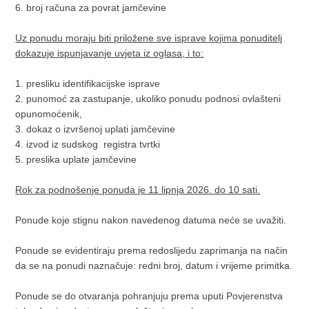
6. broj računa za povrat jamčevine
Uz ponudu moraju biti priložene sve isprave kojima ponuditelj
dokazuje ispunjavanje uvjeta iz oglasa, i to:
1. presliku identifikacijske isprave
2. punomoć za zastupanje, ukoliko ponudu podnosi ovlašteni
opunomoćenik,
3. dokaz o izvršenoj uplati jamčevine
4. izvod iz sudskog registra tvrtki
5. preslika uplate jamčevine
Rok za podnošenje ponuda je 11 lipnja 2026. do 10 sati.
Ponude koje stignu nakon navedenog datuma neće se uvažiti.
Ponude se evidentiraju prema redoslijedu zaprimanja na način
da se na ponudi naznačuje: redni broj, datum i vrijeme primitka.
Ponude se do otvaranja pohranjuju prema uputi Povjerenstva