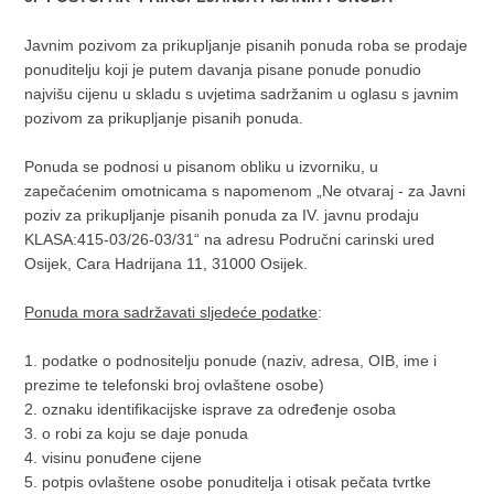
Javnim pozivom za prikupljanje pisanih ponuda roba se prodaje
ponuditelju koji je putem davanja pisane ponude ponudio
najvišu cijenu u skladu s uvjetima sadržanim u oglasu s javnim
pozivom za prikupljanje pisanih ponuda.
Ponuda se podnosi u pisanom obliku u izvorniku, u
zapečaćenim omotnicama s napomenom „Ne otvaraj - za Javni
poziv za prikupljanje pisanih ponuda za IV. javnu prodaju
KLASA:415-03/26-03/31“ na adresu Područni carinski ured
Osijek, Cara Hadrijana 11, 31000 Osijek.
Ponuda mora sadržavati sljedeće podatke
:
1. podatke o podnositelju ponude (naziv, adresa, OIB, ime i
prezime te telefonski broj ovlaštene osobe)
2. oznaku identifikacijske isprave za određenje osoba
3. o robi za koju se daje ponuda
4. visinu ponuđene cijene
5. potpis ovlaštene osobe ponuditelja i otisak pečata tvrtke