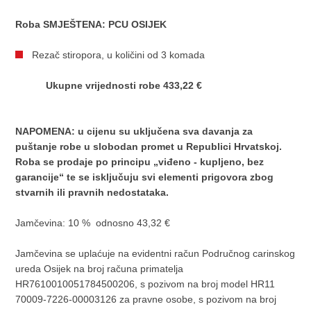
Roba SMJEŠTENA: PCU OSIJEK
Rezač stiropora, u količini od 3 komada
U
kupne vrijednosti robe 433,22 €
NAPOMENA: u cijenu su uključena sva davanja za
puštanje robe u slobodan promet u Republici Hrvatskoj.
Roba se prodaje po principu „viđeno - kupljeno, bez
garancije“ te se isključuju svi elementi prigovora zbog
stvarnih ili pravnih nedostataka.
Jamčevina: 10 % odnosno 43,32 €
Jamčevina se uplaćuje na evidentni račun Područnog carinskog
ureda Osijek na broj računa primatelja
HR7610010051784500206, s pozivom na broj model HR11
70009-7226-00003126 za pravne osobe, s pozivom na broj