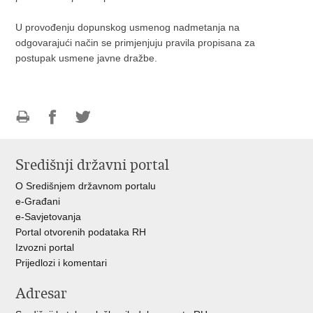
U provođenju dopunskog usmenog nadmetanja na
odgovarajući način se primjenjuju pravila propisana za
postupak usmene javne dražbe.
Ispiši
Podijeli
Podijeli
stranicu
na
na
Središnji državni portal
Facebooku
Twitteru
O Središnjem državnom portalu
e-Građani
e-Savjetovanja
Portal otvorenih podataka RH
Izvozni portal
Prijedlozi i komentari
Adresar