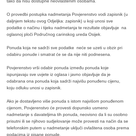
tako da nisu dostupne neovlaštenim osobama.
O provedbi postupka nadmetanja Povjerenstvo vodi zapisnik (u
daljnjem tekstu ovog Odjeljka: zapisnik) u koji unosi sve
podatke o načinu i tijeku nadmetanja te rezultate objavljuje na
oglasnoj ploči Područnog carinskog ureda Osijek.
Ponuda koja ne sadrži sve podatke neće se uzeti u obzir pri
odabiru ponude i smatrat će se da nije niti podnesena.
Povjerenstvo vrši odabir ponuda između ponuda koje
ispunjavaju sve uvjete iz oglasa i javno objavljuje da je
odabrana ona ponuda koja sadrži najvišu ponuđenu cijenu,
koju odluku unosi u zapisnik.
Ako je dostavljeno više ponuda s istom najvišom ponuđenom
cijenom, Povjerenstvo će provesti dopunsko usmeno
nadmetanje s davateljima tih ponuda, neovisno da li su osobno
prisutni ili se njihovo sudjelovanje može provesti na način da se
telefonskim putem u nadmetanje uključi ovlaštena osoba prema
podacima iz pisane ponude.