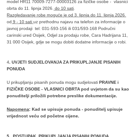
model HR11 70009-7277-00003126 za fizičke osobe - vlasnici
obrta do 11. lipnja 2026.
do 10 sati
.
Razgledavanje robe moguće je od 3. lipnja do 11. lipnja 2026.
od
9 - 10 sati
uz prethodnu najavu na telefon za informacije o
javnoj prodaji tel: 031-593-156 ili 031/593-168 Područni
carinski ured Osijek, Odjel za prodaju robe, Cara Hadrijana 11,
31 000 Osijek, gdje se mogu dobiti dodatne informacije o robi.
4
. UVJETI SUDJELOVANJA ZA PRIKUPLJANJE PISANIH
PONUDA
U prikupljanju pisanih ponuda mogu sudjelovati
PRAVNE i
FIZIČKE OSOBE - VLASNICI OBRTA pod uvjetom da su kao
ponuditelji priložili potrebne preslike dokumentacije.
Napomena
: Kad se upisuje ponuda - ponuditelj upisuje
vrijednost veću od početne cijene.
5. POSTUPAK PRIKUPLJANJA PISANIH PONUDA