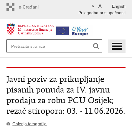
Preskoči
A
English
A
na
Prilagodba pristupačnosti
glavni
sadržaj
Javni poziv za prikupljanje
pisanih ponuda za IV. javnu
prodaju za robu PCU Osijek;
rezač stiropora; 03. - 11.06.2026.
Galerija fotografija