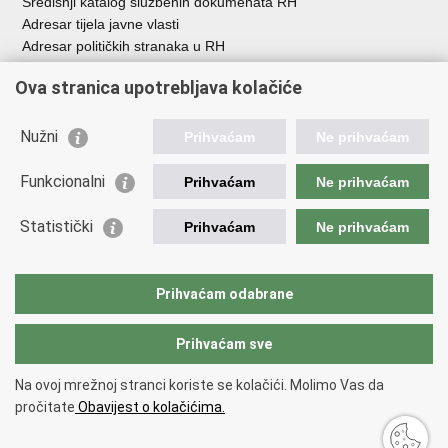
Središnji katalog službenih dokumenata RH
Adresar tijela javne vlasti
Adresar političkih stranaka u RH
Popis dužnosnika u RH
Ova stranica upotrebljava kolačiće
Besplatni telefoni javne uprave
Pozivi za žurnu pomoć
Nužni
Prihvaćam
Ne prihvaćam
Važne poveznice
Funkcionalni
Prihvaćam
Ne prihvaćam
Vlada Republike Hrvatske
Ministarstvo financija
Statistički
Prihvaćam
Ne prihvaćam
Europska komisija
Svjetska carinska organizacija
Taxation and Customs Union
Prihvaćam odabrane
Porezna uprava
Prihvaćam sve
Povratak na vrh
Na ovoj mrežnoj stranci koriste se kolačići. Molimo Vas da
Copyright © 2026 Ministarstvo financija, Carinska uprava.
Uvjeti
pročitate
Obavijest o kolačićima.
korištenja
.