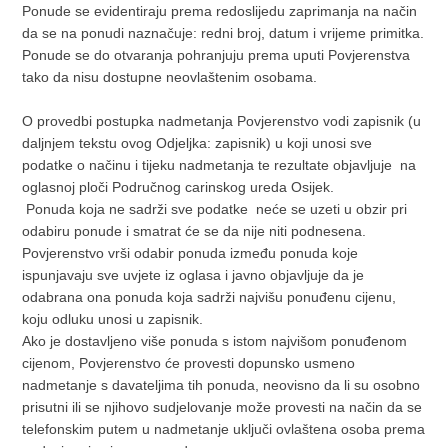
Ponude se evidentiraju prema redoslijedu zaprimanja na način
da se na ponudi naznačuje: redni broj, datum i vrijeme primitka.
Ponude se do otvaranja pohranjuju prema uputi Povjerenstva
tako da nisu dostupne neovlaštenim osobama.
O provedbi postupka nadmetanja Povjerenstvo vodi zapisnik (u
daljnjem tekstu ovog Odjeljka: zapisnik) u koji unosi sve
podatke o načinu i tijeku nadmetanja te rezultate objavljuje na
oglasnoj ploči Područnog carinskog ureda Osijek.
Ponuda koja ne sadrži sve podatke neće se uzeti u obzir pri
odabiru ponude i smatrat će se da nije niti podnesena.
Povjerenstvo vrši odabir ponuda između ponuda koje
ispunjavaju sve uvjete iz oglasa i javno objavljuje da je
odabrana ona ponuda koja sadrži najvišu ponuđenu cijenu,
koju odluku unosi u zapisnik.
Ako je dostavljeno više ponuda s istom najvišom ponuđenom
cijenom, Povjerenstvo će provesti dopunsko usmeno
nadmetanje s davateljima tih ponuda, neovisno da li su osobno
prisutni ili se njihovo sudjelovanje može provesti na način da se
telefonskim putem u nadmetanje uključi ovlaštena osoba prema