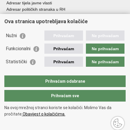
Adresar tijela javne vlasti
Adresar političkih stranaka u RH
Popis dužnosnika u RH
Ova stranica upotrebljava kolačiće
Besplatni telefoni javne uprave
Pozivi za žurnu pomoć
Nužni
Prihvaćam
Ne prihvaćam
Važne poveznice
Funkcionalni
Prihvaćam
Ne prihvaćam
Vlada Republike Hrvatske
Ministarstvo financija
Statistički
Prihvaćam
Ne prihvaćam
Europska komisija
Svjetska carinska organizacija
Taxation and Customs Union
Prihvaćam odabrane
Porezna uprava
Prihvaćam sve
Povratak na vrh
Na ovoj mrežnoj stranci koriste se kolačići. Molimo Vas da
Copyright © 2026 Ministarstvo financija, Carinska uprava.
Uvjeti
pročitate
Obavijest o kolačićima.
korištenja
.