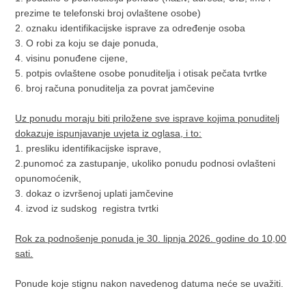
prezime te telefonski broj ovlaštene osobe)
2. oznaku identifikacijske isprave za određenje osoba
3. O robi za koju se daje ponuda,
4. visinu ponuđene cijene,
5. potpis ovlaštene osobe ponuditelja i otisak pečata tvrtke
6. broj računa ponuditelja za povrat jamčevine
Uz ponudu moraju biti priložene sve isprave kojima ponuditelj
dokazuje ispunjavanje uvjeta iz oglasa, i to:
1. presliku identifikacijske isprave,
2.punomoć za zastupanje, ukoliko ponudu podnosi ovlašteni
opunomoćenik,
3. dokaz o izvršenoj uplati jamčevine
4. izvod iz sudskog registra tvrtki
Rok za podnošenje ponuda je 30. lipnja 2026. godine do 10,00
sati.
Ponude koje stignu nakon navedenog datuma neće se uvažiti.