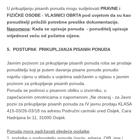
U prikupljanju pisanih ponuda mogu sudjelovati
PRAVNE i
FIZIČKE OSOBE - VLASNICI OBRTA pod uvjetom da su kao
ponuditelji priložili potrebne preslike dokumentacije.
Napomena
: Kada se upisuje ponuda - ponuditelj upisuje
vrijednost veću od početne cijene.
5. POSTUPAK PRIKUPLJANJA PISANIH PONUDA
Javnim pozivom za prikupljanje pisanih ponuda roba se prodaje
ponuditelju koji je putem davanja pisane ponude ponudio
najvišu cijenu u skladu s uvjetima sadržanim u oglasu s javnim
pozivom za prikupljanje pisanih ponuda.
Ponuda se podnosi u pisanom obliku u izvorniku, u
zapečaćenim omotnicama s napomenom „Ne otvaraj - za Javni
poziv za prikupljanje pisanih ponuda za IV javnu prodaju KLASA
415-03/26-03/18 na adresu Područni carinski ured Osijek, Cara
Hadrijana br.11, 31000 Osijek.
Ponuda mora sadržavati sljedeće podatke
:
1. podatke o podnositelju ponude (naziv, adresa, OIB, ime i