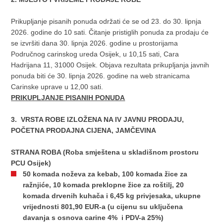
Prikupljanje pisanih ponuda održati će se od 23. do 30. lipnja
2026. godine do 10 sati. Čitanje pristiglih ponuda za prodaju će
se izvršiti dana 30. lipnja 2026. godine u prostorijama
Područnog carinskog ureda Osijek, u 10,15 sati, Cara
Hadrijana 11, 31000 Osijek. Objava rezultata prikupljanja javnih
ponuda biti će 30. lipnja 2026. godine na web stranicama
Carinske uprave u 12,00 sati.
PRIKUPLJANJE PISANIH PONUDA
3. VRSTA ROBE IZLOŽENA NA IV JAVNU PRODAJU,
POČETNA PRODAJNA CIJENA, JAMČEVINA
STRANA ROBA (Roba smještena u skladišnom prostoru
PCU Osijek)
50 komada noževa za kebab, 100 komada žice za
ražnjiće, 10 komada preklopne žice za roštilj, 20
komada drvenih kuhača i 6,45 kg privjesaka, ukupne
vrijednosti 801,90 EUR-a (u cijenu su uključena
davanja s osnova carine 4% i PDV-a 25%)