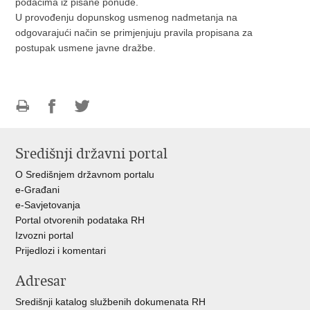
podacima iz pisane ponude.
U provođenju dopunskog usmenog nadmetanja na
odgovarajući način se primjenjuju pravila propisana za
postupak usmene javne dražbe.
Ispiši
Podijeli
Podijeli
stranicu
na
na
Središnji državni portal
Facebooku
Twitteru
O Središnjem državnom portalu
e-Građani
e-Savjetovanja
Portal otvorenih podataka RH
Izvozni portal
Prijedlozi i komentari
Adresar
Središnji katalog službenih dokumenata RH