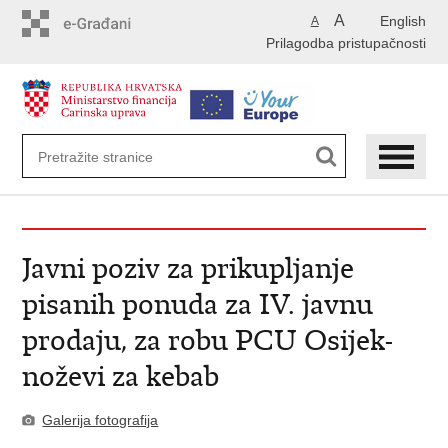
Preskoči
A
English
A
na
Prilagodba pristupačnosti
glavni
sadržaj
Javni poziv za prikupljanje
pisanih ponuda za IV. javnu
prodaju, za robu PCU Osijek-
noževi za kebab
Galerija fotografija