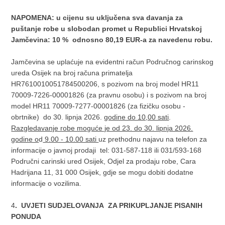
NAPOMENA: u cijenu su uključena sva davanja za
puštanje robe u slobodan promet u Republici Hrvatskoj
Jamčevina: 10 % odnosno 80,19 EUR-a za navedenu robu.
Jamčevina se uplaćuje na evidentni račun Područnog carinskog
ureda Osijek na broj računa primatelja
HR7610010051784500206, s pozivom na broj model HR11
70009-7226-00001826 (za pravnu osobu) i s pozivom na broj
model HR11 70009-7277-00001826 (za fizičku osobu -
obrtnike) do 30. lipnja 2026.
godine do 10,00 sati
.
Razgledavanje robe moguće je od 23. do 30. lipnja 2026.
godine o
d
9.00 - 10.00 sati
uz prethodnu najavu na telefon za
informacije o javnoj prodaji tel: 031-587-118 ili 031/593-168
Područni carinski ured Osijek, Odjel za prodaju robe, Cara
Hadrijana 11, 31 000 Osijek, gdje se mogu dobiti dodatne
informacije o vozilima.
4
. UVJETI SUDJELOVANJA ZA PRIKUPLJANJE PISANIH
PONUDA