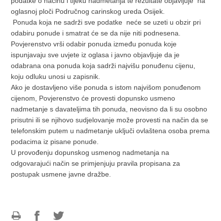
podatke o načinu i tijeku nadmetanja te rezultate objavljuje na
oglasnoj ploči Područnog carinskog ureda Osijek.
Ponuda koja ne sadrži sve podatke neće se uzeti u obzir pri
odabiru ponude i smatrat će se da nije niti podnesena.
Povjerenstvo vrši odabir ponuda između ponuda koje
ispunjavaju sve uvjete iz oglasa i javno objavljuje da je
odabrana ona ponuda koja sadrži najvišu ponuđenu cijenu,
koju odluku unosi u zapisnik.
Ako je dostavljeno više ponuda s istom najvišom ponuđenom
cijenom, Povjerenstvo će provesti dopunsko usmeno
nadmetanje s davateljima tih ponuda, neovisno da li su osobno
prisutni ili se njihovo sudjelovanje može provesti na način da se
telefonskim putem u nadmetanje uključi ovlaštena osoba prema
podacima iz pisane ponude.
U provođenju dopunskog usmenog nadmetanja na
odgovarajući način se primjenjuju pravila propisana za
postupak usmene javne dražbe.