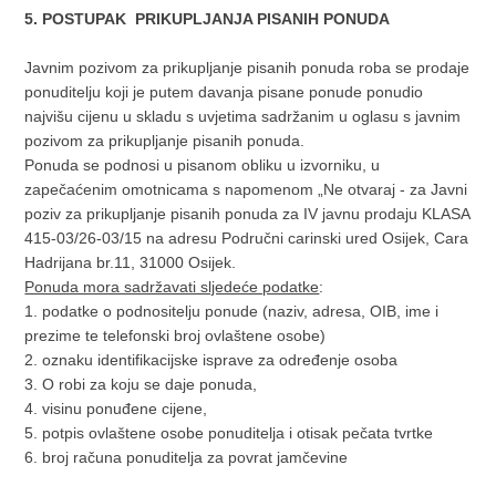
5. POSTUPAK PRIKUPLJANJA PISANIH PONUDA
Javnim pozivom za prikupljanje pisanih ponuda roba se prodaje
ponuditelju koji je putem davanja pisane ponude ponudio
najvišu cijenu u skladu s uvjetima sadržanim u oglasu s javnim
pozivom za prikupljanje pisanih ponuda.
Ponuda se podnosi u pisanom obliku u izvorniku, u
zapečaćenim omotnicama s napomenom „Ne otvaraj - za Javni
poziv za prikupljanje pisanih ponuda za IV javnu prodaju KLASA
415-03/26-03/15 na adresu Područni carinski ured Osijek, Cara
Hadrijana br.11, 31000 Osijek.
Ponuda mora sadržavati sljedeće podatke
:
1. podatke o podnositelju ponude (naziv, adresa, OIB, ime i
prezime te telefonski broj ovlaštene osobe)
2. oznaku identifikacijske isprave za određenje osoba
3. O robi za koju se daje ponuda,
4. visinu ponuđene cijene,
5. potpis ovlaštene osobe ponuditelja i otisak pečata tvrtke
6. broj računa ponuditelja za povrat jamčevine