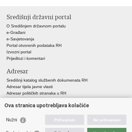
Ispiši
Podijeli
Podijeli
stranicu
na
na
Središnji državni portal
Facebooku
Twitteru
O Središnjem državnom portalu
e-Građani
e-Savjetovanja
Portal otvorenih podataka RH
Izvozni portal
Prijedlozi i komentari
Adresar
Središnji katalog službenih dokumenata RH
Adresar tijela javne vlasti
Adresar političkih stranaka u RH
Popis dužnosnika u RH
Ova stranica upotrebljava kolačiće
Besplatni telefoni javne uprave
Pozivi za žurnu pomoć
Nužni
Prihvaćam
Ne prihvaćam
Važne poveznice