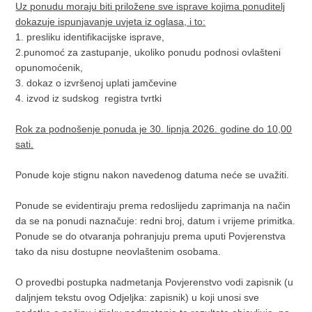
Uz ponudu moraju biti priložene sve isprave kojima ponuditelj
dokazuje ispunjavanje uvjeta iz oglasa, i to:
1. presliku identifikacijske isprave,
2.punomoć za zastupanje, ukoliko ponudu podnosi ovlašteni
opunomoćenik,
3. dokaz o izvršenoj uplati jamčevine
4. izvod iz sudskog registra tvrtki
Rok za podnošenje ponuda je 30. lipnja 2026. godine do 10,00
sati.
Ponude koje stignu nakon navedenog datuma neće se uvažiti.
Ponude se evidentiraju prema redoslijedu zaprimanja na način
da se na ponudi naznačuje: redni broj, datum i vrijeme primitka.
Ponude se do otvaranja pohranjuju prema uputi Povjerenstva
tako da nisu dostupne neovlaštenim osobama.
O provedbi postupka nadmetanja Povjerenstvo vodi zapisnik (u
daljnjem tekstu ovog Odjeljka: zapisnik) u koji unosi sve