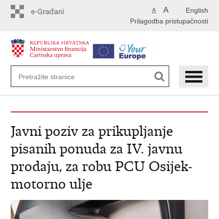
Preskoči
A
English
A
na
Prilagodba pristupačnosti
glavni
sadržaj
Javni poziv za prikupljanje
pisanih ponuda za IV. javnu
prodaju, za robu PCU Osijek-
motorno ulje