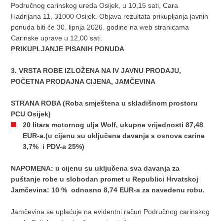
Područnog carinskog ureda Osijek, u 10,15 sati, Cara
Hadrijana 11, 31000 Osijek. Objava rezultata prikupljanja javnih
ponuda biti će 30. lipnja 2026. godine na web stranicama
Carinske uprave u 12,00 sati.
PRIKUPLJANJE PISANIH PONUDA
3. VRSTA ROBE IZLOŽENA NA IV JAVNU PRODAJU,
POČETNA PRODAJNA CIJENA, JAMČEVINA
STRANA ROBA (Roba smještena u skladišnom prostoru
PCU Osijek)
20 litara motornog ulja Wolf, ukupne vrijednosti 87,48
EUR-a.(u cijenu su uključena davanja s osnova carine
3,7% i PDV-a 25%)
NAPOMENA: u cijenu su uključena sva davanja za
puštanje robe u slobodan promet u Republici Hrvatskoj
Jamčevina: 10 % odnosno 8,74 EUR-a za navedenu robu.
Jamčevina se uplaćuje na evidentni račun Područnog carinskog