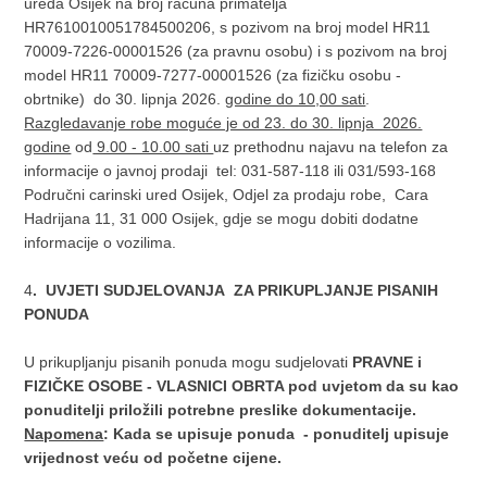
ureda Osijek na broj računa primatelja
HR7610010051784500206, s pozivom na broj model HR11
70009-7226-00001526 (za pravnu osobu) i s pozivom na broj
model HR11 70009-7277-00001526 (za fizičku osobu -
obrtnike) do 30. lipnja 2026.
godine do 10,00 sati
.
Razgledavanje robe moguće je od 23. do 30. lipnja 2026.
godine
od
9.00 - 10.00 sati
uz prethodnu najavu na telefon za
informacije o javnoj prodaji tel: 031-587-118 ili 031/593-168
Područni carinski ured Osijek, Odjel za prodaju robe, Cara
Hadrijana 11, 31 000 Osijek, gdje se mogu dobiti dodatne
informacije o vozilima.
4
. UVJETI SUDJELOVANJA ZA PRIKUPLJANJE PISANIH
PONUDA
U prikupljanju pisanih ponuda mogu sudjelovati
PRAVNE i
FIZIČKE OSOBE - VLASNICI OBRTA pod uvjetom da su kao
ponuditelji priložili potrebne preslike dokumentacije.
Napomena
: Kada se upisuje ponuda - ponuditelj upisuje
vrijednost veću od početne cijene.